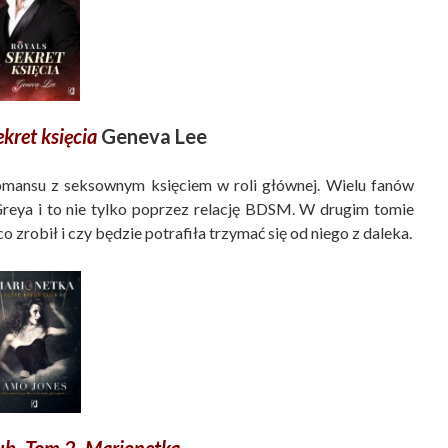
kret księcia
Geneva Lee
mansu z seksownym księciem w roli głównej. Wielu fanów
reya i to nie tylko poprzez relację BDSM. W drugim tomie
 zrobił i czy będzie potrafiła trzymać się od niego z daleka.
lub. Tom 2. Marionetka