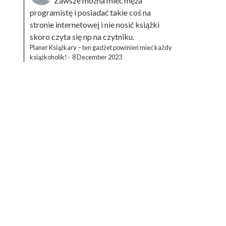
Zawsze można mieć męża
programistę i posiadać takie coś na
stronie internetowej i nie nosić książki
skoro czyta się np na czytniku.
Planer Książkary – ten gadżet powinien mieć każdy
książkoholik!
·
8 December 2023