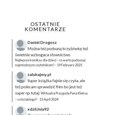
OSTATNIE
KOMENTARZE
Daniel Drogosz
Można też podsuną
krzyżówkę
też
świetnie wzbogaca słownictwo
Najlepsze komiksy dla dzieci – co warto podsunąć
najmłodszym czytelnikom?
·
19 February 2025
zalukajmy.pl
Super książka fajnie się czyta, ale
też polecam sprawdzić film bo jest też
super np tutaj:
Wirtualna Przygoda Pana Kleksa
– co to takiego?
·
15 April 2024
xdziUnia92