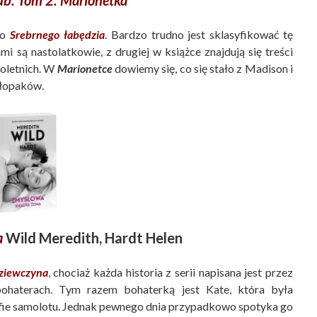
go
Srebrnego łabędzia
. Bardzo trudno jest sklasyfikować tę
ami są nastolatkowie, z drugiej w książce znajdują się treści
oletnich. W
Marionetce
dowiemy się, co się stało z Madison i
hłopaków.
a
Wild Meredith, Hardt Helen
ziewczyna
, chociaż każda historia z serii napisana jest przez
bohaterach. Tym razem bohaterką jest Kate, która była
rofie samolotu. Jednak pewnego dnia przypadkowo spotyka go