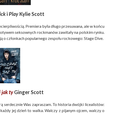
ick
i
Play
Kylie Scott
 niecierpliwością. Premiera była długo przesuwana, ale w końcu
z motywem seksownych rockmanów zawitały na polskim rynku.
ją o członkach popularnego zespołu rockowego: Stage Dive.
 jak ty
Ginger Scott
órą serdecznie Was zapraszam. To historia dwójki licealistów:
 każdy jej dzień to walka. Walczy z pijanym ojcem, walczy o