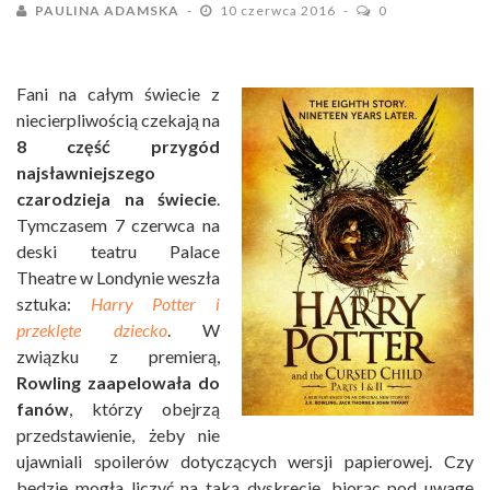
PAULINA ADAMSKA
10 czerwca 2016
0
Fani na całym świecie z
niecierpliwością czekają na
8 część przygód
najsławniejszego
czarodzieja na świecie
.
Tymczasem 7 czerwca na
deski teatru Palace
Theatre w Londynie weszła
sztuka:
Harry Potter i
przeklęte dziecko
. W
związku z premierą,
Rowling zaapelowała do
fanów
, którzy obejrzą
przedstawienie, żeby nie
ujawniali spoilerów dotyczących wersji papierowej. Czy
będzie mogła liczyć na taką dyskrecję, biorąc pod uwagę