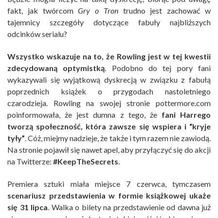
fakt, jak twórcom
Gry o Tron
trudno jest zachować w
tajemnicy szczegóły dotyczące fabuły najbliższych
odcinków serialu?
Wszystko wskazuje na to, że Rowling jest w tej kwestii
zdecydowaną optymistką
. Podobno do tej pory fani
wykazywali się wyjątkową dyskrecją w związku z fabułą
poprzednich książek o przygodach nastoletniego
czarodzieja. Rowling na swojej stronie pottermore.com
poinformowała, że jest dumna z tego, że
fani Harrego
tworzą społeczność, która zawsze się wspiera i “kryje
tyły”
. Cóż, miejmy nadzieje, że także i tym razem nie zawiodą.
Na stronie pojawił się nawet apel, aby przyłączyć się do akcji
na Twitterze:
#KeepTheSecrets
.
Premiera sztuki miała miejsce 7 czerwca, tymczasem
scenariusz przedstawienia w formie książkowej ukaże
się 31 lipca
. Walka o bilety na przedstawienie od dawna już