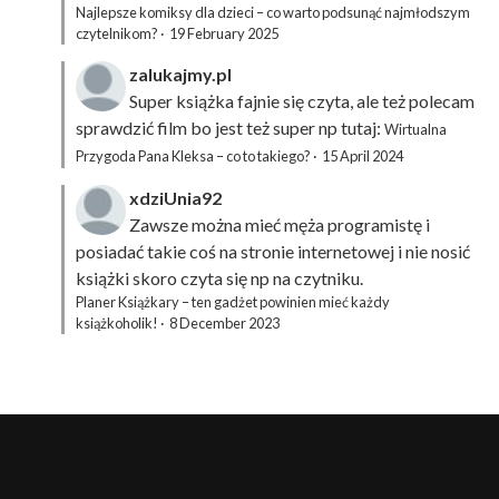
Najlepsze komiksy dla dzieci – co warto podsunąć najmłodszym
czytelnikom?
·
19 February 2025
zalukajmy.pl
Super książka fajnie się czyta, ale też polecam
sprawdzić film bo jest też super np tutaj:
Wirtualna
Przygoda Pana Kleksa – co to takiego?
·
15 April 2024
xdziUnia92
Zawsze można mieć męża programistę i
posiadać takie coś na stronie internetowej i nie nosić
książki skoro czyta się np na czytniku.
Planer Książkary – ten gadżet powinien mieć każdy
książkoholik!
·
8 December 2023