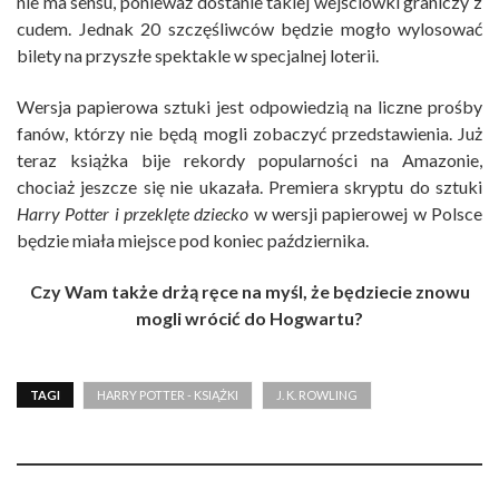
nie ma sensu, ponieważ dostanie takiej wejściówki graniczy z
cudem. Jednak 20 szczęśliwców będzie mogło wylosować
bilety na przyszłe spektakle w specjalnej loterii.
Wersja papierowa sztuki jest odpowiedzią na liczne prośby
fanów, którzy nie będą mogli zobaczyć przedstawienia. Już
teraz książka bije rekordy popularności na Amazonie,
chociaż jeszcze się nie ukazała. Premiera skryptu do sztuki
Harry Potter i przeklęte dziecko
w wersji papierowej w Polsce
będzie miała miejsce pod koniec października.
Czy Wam także drżą ręce na myśl, że będziecie znowu
mogli wrócić do Hogwartu?
TAGI
HARRY POTTER - KSIĄŻKI
J. K. ROWLING