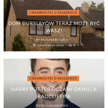
CIEKAWOSTKI O KSIĄŻKACH
DOM DURSLEYÓW TERAZ MOŻE BYĆ
WASZ!
BY
PAULINA ROSZKO
23 września 2016
0
CIEKAWOSTKI O KSIĄŻKACH
HARRY POTTER OCZAMI DANIELA
RADCLIFFE’A
BY
PAULINA ROSZKO