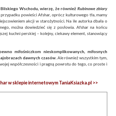
z Bliskiego Wschodu, wierzę, że również
Rubinowe zbiory
przypadku powieści Afshar, oprócz kulturowego tła, mamy
iejscowieniem akcji w starożytności. Na ile autorka dbała o
nego, można dowiedzieć się z posłowia. Afshar na końcu
jszej kuchni perskiej – kolejny, ciekawy element, stanowiący
ewno miłośniczkom nieskomplikowanych, miłosnych
 krajobrazach dawnych czasów
. Ale również wszystkim tym,
swojej współczesności i pragną powrotu do tego, co proste i
har w sklepie internetowym TaniaKsiazka.pl >>