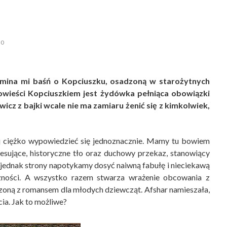
0
mina mi baśń o Kopciuszku, osadzoną w starożytnych
owieści Kopciuszkiem jest żydówka pełniąca obowiązki
cz z bajki wcale nie ma zamiaru żenić się z kimkolwiek,
ej ciężko wypowiedzieć się jednoznacznie. Mamy tu bowiem
esujące, historyczne tło oraz duchowy przekaz, stanowiący
j jednak strony napotykamy dosyć naiwną fabułę i nieciekawą
czności. A wszystko razem stwarza wrażenie obcowania z
czoną z romansem dla młodych dziewcząt. Afshar namieszała,
ucia. Jak to możliwe?