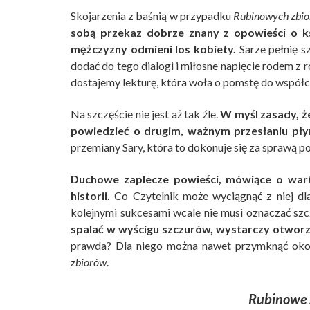
Skojarzenia z baśnią w przypadku
Rubinowych zbi
sobą przekaz dobrze znany z opowieści o ks
mężczyzny odmieni los kobiety.
Sarze pełnię sz
dodać do tego dialogi i miłosne napięcie rodem 
dostajemy lekturę, która woła o pomstę do współc
Na szczęście nie jest aż tak źle.
W myśl zasady, ż
powiedzieć o drugim, ważnym przesłaniu płyn
przemiany Sary, która to dokonuje się za sprawą p
Duchowe zaplecze powieści, mówiące o wart
historii.
Co Czytelnik może wyciągnąć z niej dla
kolejnymi sukcesami wcale nie musi oznaczać szc
spalać w wyścigu szczurów, wystarczy otworzy
prawda? Dla niego można nawet przymknąć oko
zbiorów
.
Rubinowe 