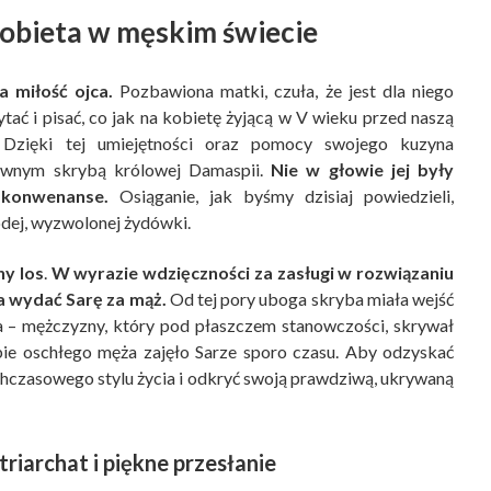
obieta w męskim świecie
 miłość ojca.
Pozbawiona matki, czuła, że jest dla niego
tać i pisać, co jak na kobietę żyjącą w V wieku przed naszą
 Dzięki tej umiejętności oraz pomocy swojego kuzyna
łównym skrybą królowej Damaspii.
Nie w głowie jej były
 konwenanse.
Osiąganie, jak byśmy dzisiaj powiedzieli,
dej, wyzwolonej żydówki.
ny los
.
W wyrazie wdzięczności za zasługi w rozwiązaniu
a wydać Sarę za mąż.
Od tej pory uboga skryba miała wejść
sza – mężczyzny, który pod płaszczem stanowczości, skrywał
ebie oschłego męża zajęło Sarze sporo czasu. Aby odzyskać
ychczasowego stylu życia i odkryć swoją prawdziwą, ukrywaną
triarchat i piękne przesłanie