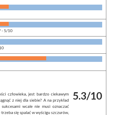
? -
5/10
10
5.3/10
ści człowieka, jest bardzo ciekawym
ągnąć z niej dla siebie? A na przykład
i sukcesami wcale nie musi oznaczać
e trzeba się spalać w wyścigu szczurów,