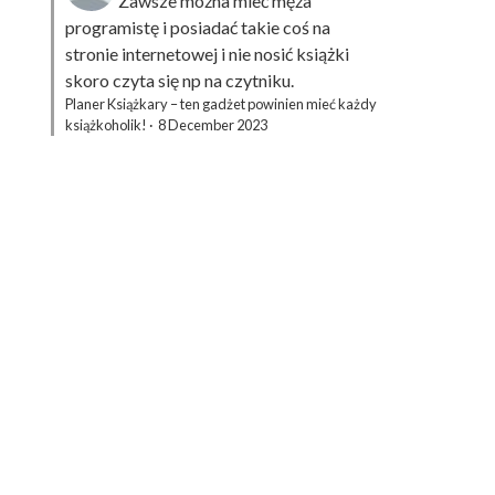
Zawsze można mieć męża
programistę i posiadać takie coś na
stronie internetowej i nie nosić książki
skoro czyta się np na czytniku.
Planer Książkary – ten gadżet powinien mieć każdy
książkoholik!
·
8 December 2023