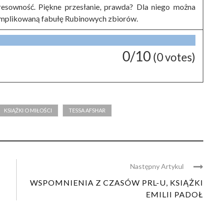
eresowność. Piękne przesłanie, prawda? Dla niego można
omplikowaną fabułę Rubinowych zbiorów.
0/10
(
0
votes)
KSIĄŻKI O MIŁOŚCI
TESSA AFSHAR
Następny Artykul
WSPOMNIENIA Z CZASÓW PRL-U, KSIĄŻKI
EMILII PADOŁ