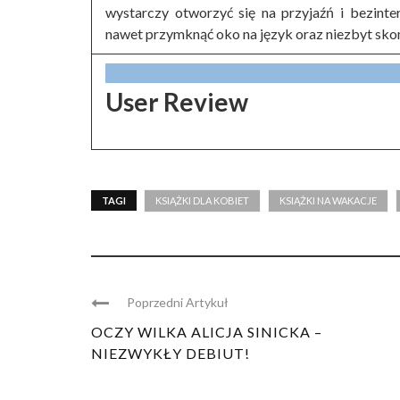
wystarczy otworzyć się na przyjaźń i bezint
nawet przymknąć oko na język oraz niezbyt sk
User Review
TAGI
KSIĄŻKI DLA KOBIET
KSIĄŻKI NA WAKACJE
Poprzedni Artykuł
OCZY WILKA ALICJA SINICKA –
NIEZWYKŁY DEBIUT!