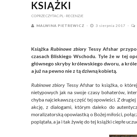
KSIĄŻKI
COPRZECZYTAC.PL
- RECENZJE
MALWINA PIETREWICZ
3 sierpnia 2017
Książka
Rubinowe zbiory
Tessy Afshar przypo
czasach Bliskiego Wschodu. Tyle że w tej op
głównego skryby królewskiego dworu, a królewi
a już na pewno nie z tą dziwną kobietą.
Rubinowe zbiory
Tessy Afshar to książka, o któr
nietypowych jak na swoje czasy bohaterów, inter
chyba najciekawszą część tej opowieści. Z drugie
akcję, z dialogami, którym daleko do autenty
moralizatorską opowiastką o Bożej miłości, połą
poplątała, a ja i tak żywię do tej książki ciepłe ucz