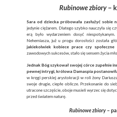
Rubinowe zbiory
– k
Sara od dziecka próbowała zasłużyć sobie na
jedynie ciężarem. Dlatego szybko nauczyła się czy
erą było wydarzeniem dosyć niespotykanym.
Nehemiasza, już u progu dorosłości została g
jakiekolwiek kobiece prace czy społeczne
zawodowych sukcesów, stało się sensem życia mło
Jednak Bóg szykował swojej córce zupełnie in
pewnej intrygi, królowa Damaspia postanowił
w kręgi perskiej arystokracji w roli żony Dariu
swoje drugie, ciepłe oblicze. Przekonanie do si
utracone szczęście, oboje musieli wyrzec się dot
przed światem naturę.
Rubinowe zbiory
– pa