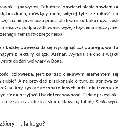
orów
nie są na wyrost.
Fabuła tej powieści niesie bowiem za
iężniczkach, mówiący mniej więcej tyle, że miłość do
częścia nie przyniosła praca, ale trwanie u boku męża. Jeśli
z romansów o podporządkowaniu wyżej stojącemu mężczyźnie,
zesnego, feministycznego nieba.
e z każdej powieści da się wyciągnąć coś dobrego, warto
ącym z lektury książki Afshar.
Wyłania się ono z wątku
owrotu do żarliwej wiary w Boga.
ości człowieka, jest bardzo ciekawym elementem tej
 siebie? A na przykład przekonanie o tym, że gonitwa za
zęścia.
Aby zyskać aprobatę innych ludzi, nie trzeba się
ć się na przyjaźń i bezinteresowność.
Piękne przesłanie,
 na język oraz niezbyt skomplikowaną fabułę
Rubinowych
zbiory
– dla kogo?