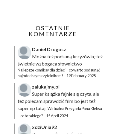
OSTATNIE
KOMENTARZE
Daniel Drogosz
Można też podsuną
krzyżówkę
też
świetnie wzbogaca słownictwo
Najlepsze komiksy dla dzieci – co warto podsunąć
najmłodszym czytelnikom?
·
19 February 2025
zalukajmy.pl
Super książka fajnie się czyta, ale
też polecam sprawdzić film bo jest też
super np tutaj:
Wirtualna Przygoda Pana Kleksa
– co to takiego?
·
15 April 2024
xdziUnia92