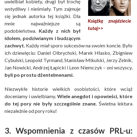
uwielbiał kobiety, drugi był trochę
wstydliwy i nieśmiały. Tym zajmuje
się jednak autorka tej książki. Dla
Książkę znajdziecie
mnie najważniejsze są
tutaj>>
podobieństwa.
Każdy z nich był
idolem, podziwianym i budzącym
zachwyt.
Każdy miał sporo sukcesów na swoim koncie. Było
ich dziewięciu: Daniel Olbrychski, Marek Hłasko, Zbigniew
Cybulski, Leopold Tyrmand, Stanisław Mikulski, Jerzy Zelnik,
Jan Nowicki, Andrzej Łapicki i Leon Niemczyk – oni wszyscy,
byli po prostu dżentelmenami.
Niezwykłe historie wielkich osobistości, które wciąż
doceniamy i uwielbiamy.
Wiele anegdot i opowieści, które
do tej pory nie były szczególnie znane.
Świetna lektura
niezależnie od pory roku!
3. Wspomnienia z czasów PRL-u: