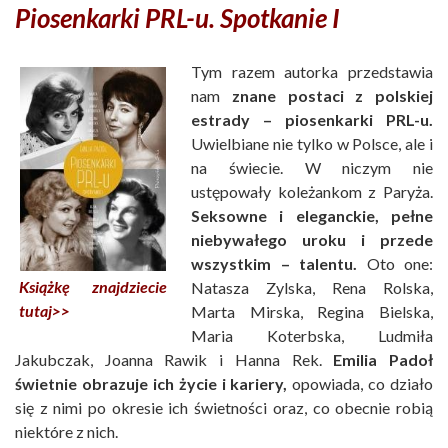
Piosenkarki PRL-u. Spotkanie I
Tym razem autorka przedstawia
nam
znane postaci z polskiej
estrady – piosenkarki PRL-u.
Uwielbiane nie tylko w Polsce, ale i
na świecie. W niczym nie
ustępowały koleżankom z Paryża.
Seksowne i eleganckie, pełne
niebywałego uroku i przede
wszystkim – talentu.
Oto one:
Książkę znajdziecie
Natasza Zylska, Rena Rolska,
tutaj>>
Marta Mirska, Regina Bielska,
Maria Koterbska, Ludmiła
Jakubczak, Joanna Rawik i Hanna Rek.
Emilia Padoł
świetnie obrazuje ich życie i kariery,
opowiada, co działo
się z nimi po okresie ich świetności oraz, co obecnie robią
niektóre z nich.