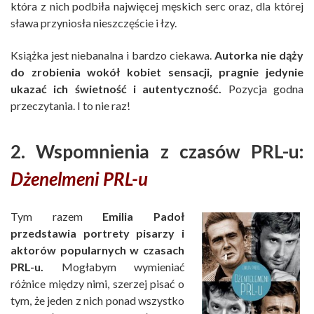
która z nich podbiła najwięcej męskich serc oraz, dla której
sława przyniosła nieszczęście i łzy.
Książka jest niebanalna i bardzo ciekawa.
Autorka nie dąży
do zrobienia wokół kobiet sensacji, pragnie jedynie
ukazać ich świetność i autentyczność.
Pozycja godna
przeczytania. I to nie raz!
2. Wspomnienia z czasów PRL-u:
Dżenelmeni PRL-u
Tym razem
Emilia Padoł
przedstawia portrety pisarzy i
aktorów popularnych w czasach
PRL-u.
Mogłabym wymieniać
różnice między nimi, szerzej pisać o
tym, że jeden z nich ponad wszystko