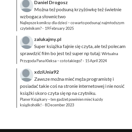
Daniel Drogosz
Można też podsuną
krzyżówkę
też świetnie
wzbogaca słownictwo
Najlepsze komiksy dla dzieci – co warto podsunąć najmłodszym
czytelnikom?
·
19 February 2025
zalukajmy.pl
Super książka fajnie się czyta, ale też polecam
sprawdzić film bo jest też super np tutaj:
Wirtualna
Przygoda Pana Kleksa – co to takiego?
·
15 April 2024
xdziUnia92
Zawsze można mieć męża programistę i
posiadać takie coś na stronie internetowej i nie nosić
książki skoro czyta się np na czytniku.
Planer Książkary – ten gadżet powinien mieć każdy
książkoholik!
·
8 December 2023