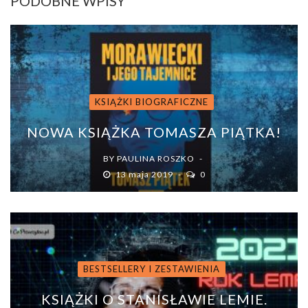
PODOBNE WPISY
KSIĄŻKI BIOGRAFICZNE
NOWA KSIĄŻKA TOMASZA PIĄTKA!
BY
PAULINA ROSZKO
13 maja 2019
0
BESTSELLERY I ZESTAWIENIA
KSIĄŻKI O STANISŁAWIE LEMIE.