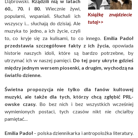
Dąbrowski.
Rządzili nią w latach
60., 70. i 80.
Wiecznie żywi,
Książkę znajdziecie
popularni, wspaniali. Słuchali ich
tutaj>>
wszyscy i… słuchają do dzisiaj. Ale
muzyka to jedno, a ich życie, czyli
to, co kryje się za kulisami, to co innego.
Emilia Padoł
przedstawia szczegółowe fakty z ich życia,
opowiada
historie naszych idoli, które są bardzo potrzebne, by
utrzymać ich w naszej pamięci.
Do tej pory ukryte gdzieś
między jednym wersem piosenki, a drugim, wychodzą na
światło dzienne.
Świetna propozycja nie tylko dla fanów kultowej
muzyki, ale także dla tych, którzy chcą zgłębić PRL-
owske czasy.
Bo bez nich i bez wszystkich wcześniej
wymienionych postaci, tych czasów nikt nie chciałby
pamiętać…
Emilia Padoł
– polska dziennikarka i antropolożka literatury.