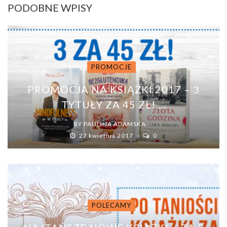
PODOBNE WPISY
PROMOCJE
PROMOCJA NA KSIĄŻKI 2017 – 3
TYTUŁY ZA 45 ZŁ! ...
BY
PAULINA ADAMSKA
27 kwietnia 2017
0
POLECAMY