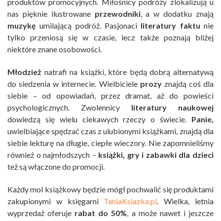
produktów promocyjnych. Miłośnicy podróży zlokalizują u
nas pięknie ilustrowane
przewodniki
, a w dodatku znają
muzykę
umilającą podróż. Pasjonaci
literatury faktu
nie
tylko przeniosą się w czasie, lecz także poznają bliżej
niektóre znane osobowości.
Młodzież
natrafi na książki, które będą dobrą alternatywą
do siedzenia w internecie. Wielbiciele
prozy
znajdą coś dla
siebie – od opowiadań, przez dramat, aż do powieści
psychologicznych. Zwolennicy
literatury naukowej
dowiedzą się wielu ciekawych rzeczy o świecie.
Panie,
uwielbiające spędzać czas z ulubionymi książkami, znajdą dla
siebie lekturę na długie, ciepłe wieczory. Nie zapomnieliśmy
również o najmłodszych –
książki, gry i zabawki dla dzieci
też są włączone do promocji.
Każdy mol książkowy będzie mógł pochwalić się produktami
zakupionymi w księgarni
TaniaKsiazka.pl
. Wielka, letnia
wyprzedaż oferuje
rabat do 50%
, a może nawet i jeszcze