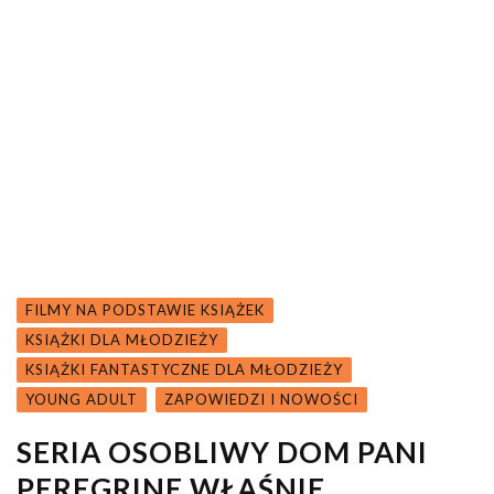
FILMY NA PODSTAWIE KSIĄŻEK
KSIĄŻKI DLA MŁODZIEŻY
KSIĄŻKI FANTASTYCZNE DLA MŁODZIEŻY
YOUNG ADULT
ZAPOWIEDZI I NOWOŚCI
SERIA OSOBLIWY DOM PANI
PEREGRINE WŁAŚNIE