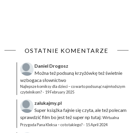
OSTATNIE KOMENTARZE
Daniel Drogosz
Można też podsuną
krzyżówkę
też świetnie
wzbogaca słownictwo
Najlepsze komiksy dla dzieci – co warto podsunąć najmłodszym
czytelnikom?
·
19 February 2025
zalukajmy.pl
Super książka fajnie się czyta, ale też polecam
sprawdzić film bo jest też super np tutaj:
Wirtualna
Przygoda Pana Kleksa – co to takiego?
·
15 April 2024