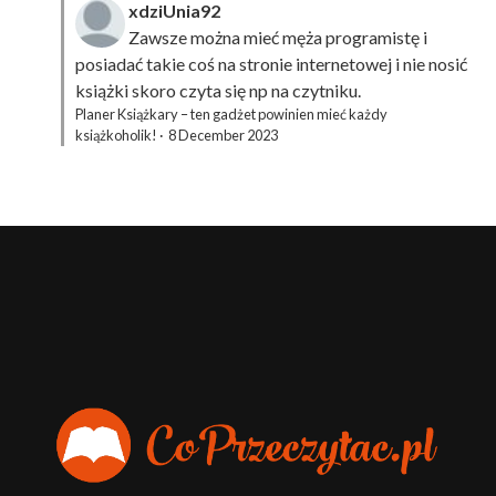
xdziUnia92
Zawsze można mieć męża programistę i
posiadać takie coś na stronie internetowej i nie nosić
książki skoro czyta się np na czytniku.
Planer Książkary – ten gadżet powinien mieć każdy
książkoholik!
·
8 December 2023