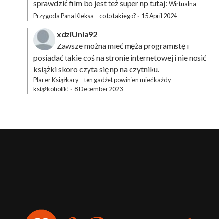
sprawdzić film bo jest też super np tutaj:
Wirtualna
Przygoda Pana Kleksa – co to takiego?
·
15 April 2024
xdziUnia92
Zawsze można mieć męża programistę i
posiadać takie coś na stronie internetowej i nie nosić
książki skoro czyta się np na czytniku.
Planer Książkary – ten gadżet powinien mieć każdy
książkoholik!
·
8 December 2023