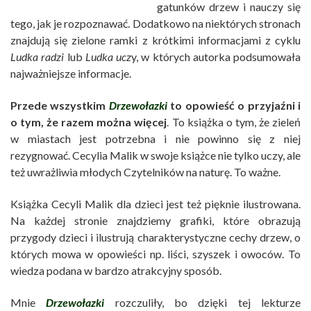
gatunków drzew i nauczy się
tego, jak je rozpoznawać. Dodatkowo na niektórych stronach
znajdują się zielone ramki z krótkimi informacjami z cyklu
Ludka radzi
lub
Ludka ucz
y, w których autorka podsumowała
najważniejsze informacje.
Przede wszystkim
Drzewołazki
to opowieść o przyjaźni i
o tym, że razem można więcej
. To książka o tym, że zieleń
w miastach jest potrzebna i nie powinno się z niej
rezygnować. Cecylia Malik w swoje książce nie tylko uczy, ale
też uwrażliwia młodych Czytelników na naturę. To ważne.
Książka Cecyli Malik dla dzieci jest też pięknie ilustrowana.
Na każdej stronie znajdziemy grafiki, które obrazują
przygody dzieci i ilustrują charakterystyczne cechy drzew, o
których mowa w opowieści np. liści, szyszek i owoców. To
wiedza podana w bardzo atrakcyjny sposób.
Mnie
Drzewołazki
rozczuliły, bo dzięki tej lekturze