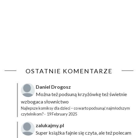
OSTATNIE KOMENTARZE
Daniel Drogosz
Można też podsuną
krzyżówkę
też świetnie
wzbogaca słownictwo
Najlepsze komiksy dla dzieci – co warto podsunąć najmłodszym
czytelnikom?
·
19 February 2025
zalukajmy.pl
Super książka fajnie się czyta, ale też polecam