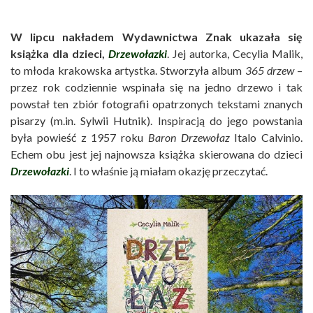
W lipcu nakładem Wydawnictwa Znak ukazała się
książka dla dzieci,
Drzewołazki
. Jej autorka, Cecylia Malik,
to młoda krakowska artystka. Stworzyła album
365 drzew
–
przez rok codziennie wspinała się na jedno drzewo i tak
powstał ten zbiór fotografii opatrzonych tekstami znanych
pisarzy (m.in. Sylwii Hutnik). Inspiracją do jego powstania
była powieść z 1957 roku
Baron Drzewołaz
Italo Calvinio.
Echem obu jest jej najnowsza książka skierowana do dzieci
Drzewołazki
. I to właśnie ją miałam okazję przeczytać.