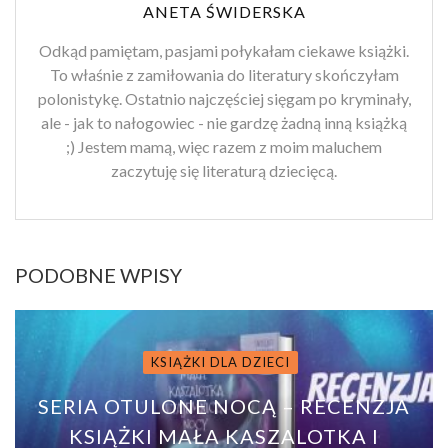
ANETA ŚWIDERSKA
Odkąd pamiętam, pasjami połykałam ciekawe książki.
To właśnie z zamiłowania do literatury skończyłam
polonistykę. Ostatnio najczęściej sięgam po kryminały,
ale - jak to nałogowiec - nie gardzę żadną inną książką
;) Jestem mamą, więc razem z moim maluchem
zaczytuję się literaturą dziecięcą.
PODOBNE WPISY
KSIĄŻKI DLA DZIECI
SERIA OTULONE NOCĄ – RECENZJA
KSIĄŻKI MAŁA KASZALOTKA I