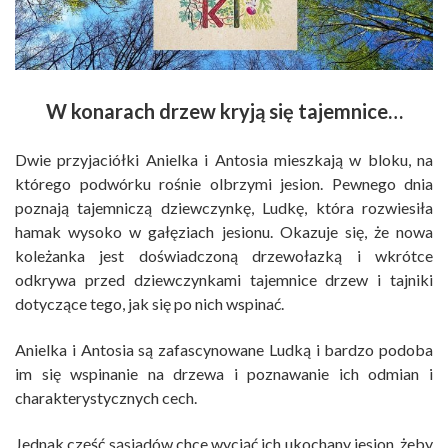
W konarach drzew kryją się tajemnice…
Dwie przyjaciółki Anielka i Antosia mieszkają w bloku, na
którego podwórku rośnie olbrzymi jesion. Pewnego dnia
poznają tajemniczą dziewczynkę, Ludkę, która rozwiesiła
hamak wysoko w gałęziach jesionu. Okazuje się, że nowa
koleżanka jest doświadczoną drzewołazką i wkrótce
odkrywa przed dziewczynkami tajemnice drzew i tajniki
dotyczące tego, jak się po nich wspinać.
Anielka i Antosia są zafascynowane Ludką i bardzo podoba
im się wspinanie na drzewa i poznawanie ich odmian i
charakterystycznych cech.
Jednak część sąsiadów chce wyciąć ich ukochany jesion, żeby