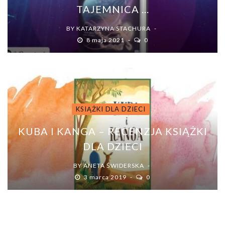
TAJEMNICA ...
BY
KATARZYNA STACHURA
8 maja 2021
0
KSIĄŻKI DLA DZIECI
KUBA I KANGA – RECENZJA KSIĄŻKI
DLA DZIECI
BY
ANETA ŚWIDERSKA
3 marca 2019
0