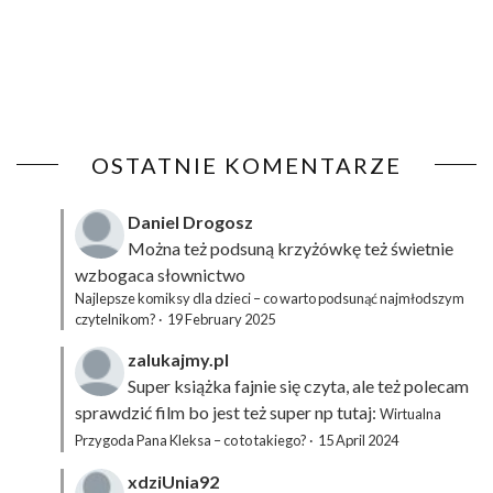
OSTATNIE KOMENTARZE
Daniel Drogosz
Można też podsuną
krzyżówkę
też świetnie
wzbogaca słownictwo
Najlepsze komiksy dla dzieci – co warto podsunąć najmłodszym
czytelnikom?
·
19 February 2025
zalukajmy.pl
Super książka fajnie się czyta, ale też polecam
sprawdzić film bo jest też super np tutaj:
Wirtualna
Przygoda Pana Kleksa – co to takiego?
·
15 April 2024
xdziUnia92