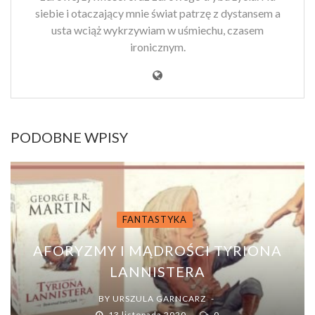
siebie i otaczający mnie świat patrzę z dystansem a
usta wciąż wykrzywiam w uśmiechu, czasem
ironicznym.
PODOBNE WPISY
FANTASTYKA
AFORYZMY I MĄDROŚCI TYRIONA
LANNISTERA
BY
URSZULA GARNCARZ
13 listopada 2020
0