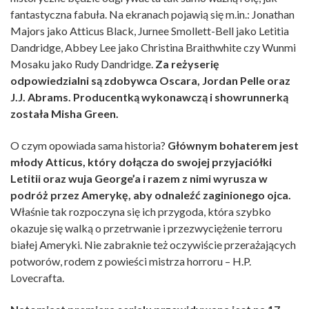
fantastyczna fabuła. Na ekranach pojawią się m.in.: Jonathan
Majors jako Atticus Black, Jurnee Smollett-Bell jako Letitia
Dandridge, Abbey Lee jako Christina Braithwhite czy Wunmi
Mosaku jako Rudy Dandridge.
Za reżyserię
odpowiedzialni są zdobywca Oscara, Jordan Pelle oraz
J.J. Abrams. Producentką wykonawczą i showrunnerką
została Misha Green.
O czym opowiada sama historia?
Głównym bohaterem jest
młody Atticus, który dołącza do swojej przyjaciółki
Letitii oraz wuja George’a i razem z nimi wyrusza w
podróż przez Amerykę, aby odnaleźć zaginionego ojca.
Właśnie tak rozpoczyna się ich przygoda, która szybko
okazuje się walką o przetrwanie i przezwyciężenie terroru
białej Ameryki. Nie zabraknie też oczywiście przerażających
potworów, rodem z powieści mistrza horroru – H.P.
Lovecrafta.