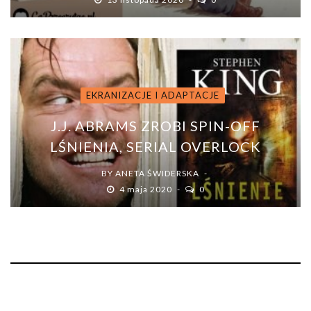
EKRANIZACJE I ADAPTACJE
J.J. ABRAMS ZROBI SPIN-OFF
LŚNIENIA, SERIAL OVERLOCK
BY
ANETA ŚWIDERSKA
4 maja 2020
0