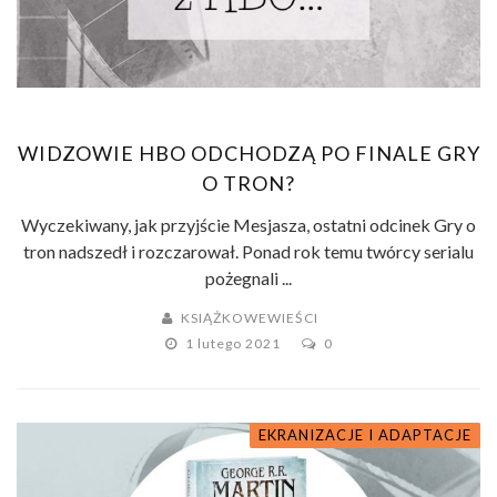
WIDZOWIE HBO ODCHODZĄ PO FINALE GRY
O TRON?
Wyczekiwany, jak przyjście Mesjasza, ostatni odcinek Gry o
tron nadszedł i rozczarował. Ponad rok temu twórcy serialu
pożegnali ...
KSIĄŻKOWEWIEŚCI
1 lutego 2021
0
EKRANIZACJE I ADAPTACJE