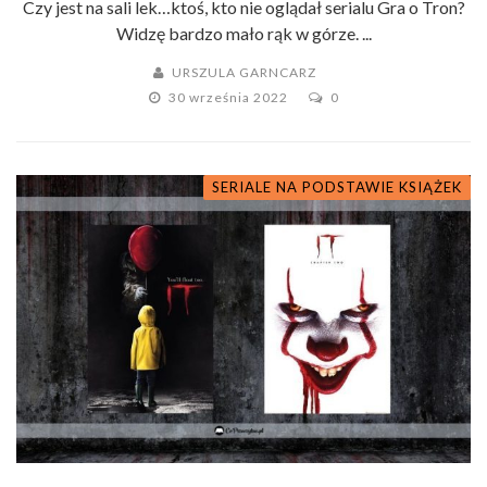
Czy jest na sali lek…ktoś, kto nie oglądał serialu Gra o Tron?
Widzę bardzo mało rąk w górze. ...
URSZULA GARNCARZ
30 września 2022
0
SERIALE NA PODSTAWIE KSIĄŻEK