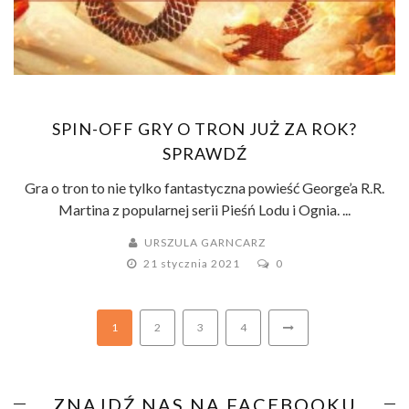
SPIN-OFF GRY O TRON JUŻ ZA ROK?
SPRAWDŹ
Gra o tron to nie tylko fantastyczna powieść George’a R.R.
Martina z popularnej serii Pieśń Lodu i Ognia. ...
URSZULA GARNCARZ
21 stycznia 2021
0
1
2
3
4
ZNAJDŹ NAS NA FACEBOOKU