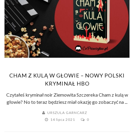
CHAM Z KULĄ W GŁOWIE – NOWY POLSKI
KRYMINAŁ HBO
Czytałeś kryminał noir Ziemowita Szczereka Cham z kulą w
głowie? No to teraz będziesz miał okazję go zobaczyć na ...
URSZULA GARNCARZ
14 lipca 2021
0