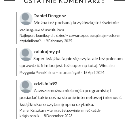
OSTATNIE KOMENTARZE
Daniel Drogosz
Można też podsuną
krzyżówkę
też świetnie
wzbogaca słownictwo
Najlepsze komiksy dla dzieci – co warto podsunąć najmłodszym
czytelnikom?
·
19 February 2025
zalukajmy.pl
Super książka fajnie się czyta, ale też polecam
sprawdzić film bo jest też super np tutaj:
Wirtualna
Przygoda Pana Kleksa – co to takiego?
·
15 April 2024
xdziUnia92
Zawsze można mieć męża programistę i
posiadać takie coś na stronie internetowej i nie nosić
książki skoro czyta się np na czytniku.
Planer Książkary – ten gadżet powinien mieć każdy
książkoholik!
·
8 December 2023