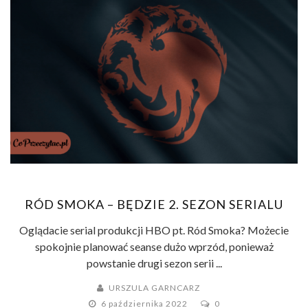
RÓD SMOKA – BĘDZIE 2. SEZON SERIALU
Oglądacie serial produkcji HBO pt. Ród Smoka? Możecie
spokojnie planować seanse dużo wprzód, ponieważ
powstanie drugi sezon serii ...
URSZULA GARNCARZ
6 października 2022
0