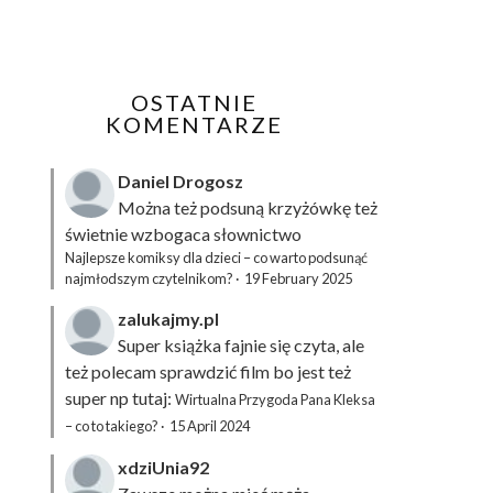
OSTATNIE
KOMENTARZE
Daniel Drogosz
Można też podsuną
krzyżówkę
też
świetnie wzbogaca słownictwo
Najlepsze komiksy dla dzieci – co warto podsunąć
najmłodszym czytelnikom?
·
19 February 2025
zalukajmy.pl
Super książka fajnie się czyta, ale
też polecam sprawdzić film bo jest też
super np tutaj:
Wirtualna Przygoda Pana Kleksa
– co to takiego?
·
15 April 2024
xdziUnia92