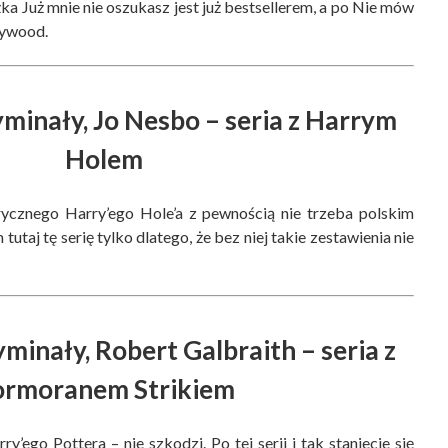
ka Już mnie nie oszukasz jest już bestsellerem, a po Nie mów
lywood.
yminały, Jo Nesbo – seria z Harrym
Holem
trycznego Harry’ego Hole’a z pewnością nie trzeba polskim
taj tę serię tylko dlatego, że bez niej takie zestawienia nie
minały, Robert Galbraith – seria z
ormoranem Strikiem
rry’ego Pottera – nie szkodzi. Po tej serii i tak staniecie się