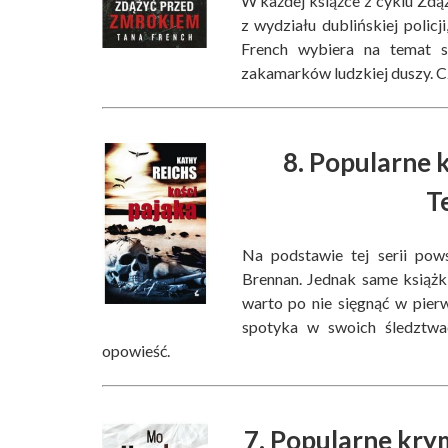
W każdej książce z cyklu Zd
z wydziału dublińskiej policji
French wybiera na temat s
zakamarków ludzkiej duszy. Czę
8. Popularne k
T
Na podstawie tej serii pow
Brennan. Jednak same książki
warto po nie sięgnąć w pierw
spotyka w swoich śledztwa
opowieść.
7. Popularne kry