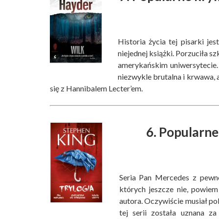
Historia życia tej pisarki j
niejednej książki. Porzuciła s
amerykańskim uniwersytecie. 
niezwykle brutalna i krwawa, a
się z Hannibalem Lecter’em.
6. Popularne
Seria Pan Mercedes z pewnoś
których jeszcze nie, powiem
autora. Oczywiście musiał pok
tej serii została uznana z