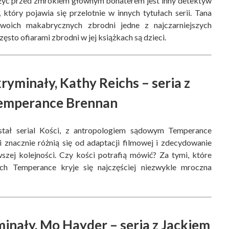
ążyć przed zmrokiem głównym bohaterem jest inny detektyw
, który pojawia się przelotnie w innych tytułach serii. Tana
woich makabrycznych zbrodni jedne z najczarniejszych
sto ofiarami zbrodni w jej książkach są dzieci.
ryminały, Kathy Reichs – seria z
emperance Brennan
stał serial Kości, z antropologiem sądowym Temperance
 znacznie różnią się od adaptacji filmowej i zdecydowanie
szej kolejności. Czy kości potrafią mówić? Za tymi, które
ch Temperance kryje się najczęściej niezwykle mroczna
minały, Mo Hayder – seria z Jackiem