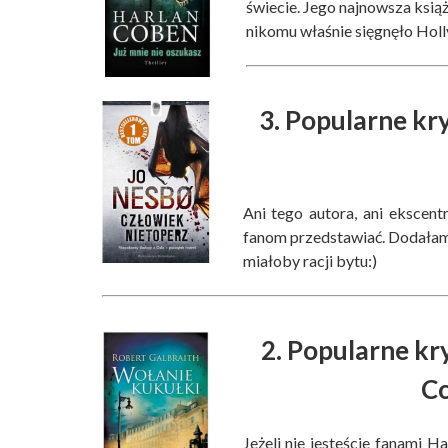
świecie. Jego najnowsza książ
nikomu właśnie sięgnęło Hol
3. Popularne kr
Ani tego autora, ani ekscen
fanom przedstawiać. Dodałam tu
miałoby racji bytu:)
2. Popularne kry
C
Jeżeli nie jesteście fanami Ha