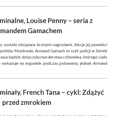
yminalne, Louise Penny – seria z
rmandem Gamachem
y została obsypana licznymi nagrodami. Akcja jej powieści
pobliżu Montrealu. Armand Gamach to szef policji w Sûreté
rawa będzie dotyczyła morderstwa człowieka, którego ciało
ko wskazuje na wypadek podczas polowania, jednak Armand
minały, French Tana – cykl: Zdążyć
przed zmrokiem