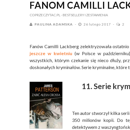
FANOM CAMILLI LAC
COPRZECZYTAC.PL
- BESTSELLERY I ZESTAWIENIA
PAULINA ADAMSKA
26 lutego 2017
2
Fanów Camilli Lackberg zelektryzowała ostatnio
jeszcze w kwietniu
(w Polsce w październiku
wszystkich, którym czekanie się nieco dłuży, p
doskonałych kryminałów. Serie kryminalne, które tu
11. Serie krym
Ten autor stworzył kilka seri
350 milionów kopii. Do te
detektywem z waszyngtońskie