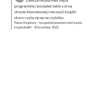
Zawsze można mieć męża
programistę i posiadać takie coś na
stronie internetowej i nie nosić książki
skoro czyta się np na czytniku.
Planer Książkary – ten gadżet powinien mieć każdy
książkoholik!
·
8 December 2023