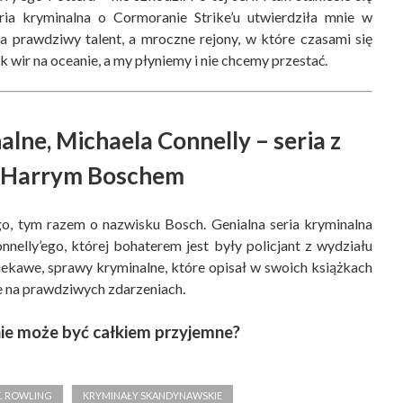
eria kryminalna o Cormoranie Strike’u utwierdziła mnie w
a prawdziwy talent, a mroczne rejony, w które czasami się
k wir na oceanie, a my płyniemy i nie chcemy przestać.
alne, Michaela Connelly – seria z
Harrym Boschem
o, tym razem o nazwisku Bosch. Genialna seria kryminalna
nelly’ego, której bohaterem jest były policjant z wydziału
iekawe, sprawy kryminalne, które opisał w swoich książkach
e na prawdziwych zdarzeniach.
nie może być całkiem przyjemne?
 K. ROWLING
KRYMINAŁY SKANDYNAWSKIE