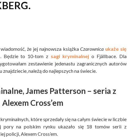
KBERG.
 wiadomość, że jej najnowsza książka
Czarownica
ukaże się
). Będzie to 10-tom z
sagi kryminalnej
o Fjällbace. Dla
rzygotowałam zestawienie jedenastu zagranicznych autorów
 znajdziecie, należą do najlepszych na świecie.
inalne, James Patterson – seria z
Alexem Cross’em
i kryminalnych, które sprzedały się na całym świecie w liczbie
j pory na polskim rynku ukazało się 18 tomów serii z
j policji, Alexem Cross’em.