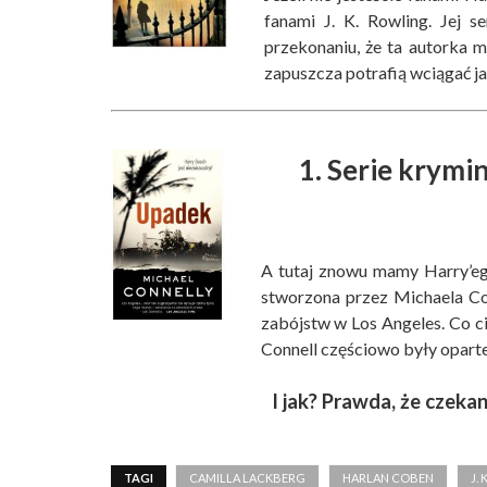
fanami J. K. Rowling. Jej s
przekonaniu, że ta autorka m
zapuszcza potrafią wciągać ja
1. Serie krymin
A tutaj znowu mamy Harry’eg
stworzona przez Michaela Con
zabójstw w Los Angeles. Co c
Connell częściowo były opart
I jak? Prawda, że czeka
TAGI
CAMILLA LACKBERG
HARLAN COBEN
J.