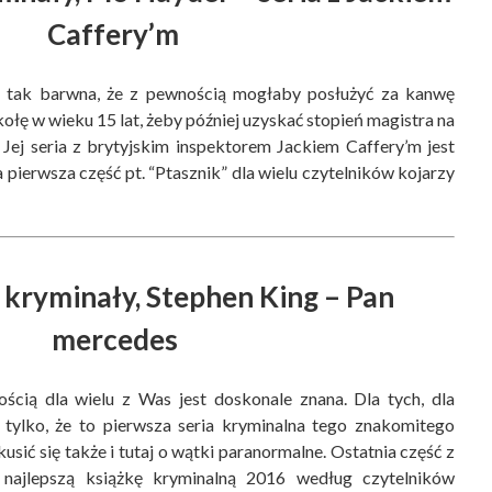
Caffery’m
est tak barwna, że z pewnością mogłaby posłużyć za kanwę
zkołę w wieku 15 lat, żeby później uzyskać stopień magistra na
Jej seria z brytyjskim inspektorem Jackiem Caffery’m jest
 pierwsza część pt. “Ptasznik” dla wielu czytelników kojarzy
 kryminały, Stephen King – Pan
mercedes
cią dla wielu z Was jest doskonale znana. Dla tych, dla
 tylko, że to pierwsza seria kryminalna tego znakomitego
usić się także i tutaj o wątki paranormalne. Ostatnia część z
a najlepszą książkę kryminalną 2016 według czytelników