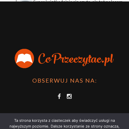
Super książka fajnie się czyta, ale też polecam
sprawdzić film bo jest też super np tutaj:
Wirtualna
Przygoda Pana Kleksa – co to takiego?
·
15 April 2024
xdziUnia92
Zawsze można mieć męża programistę i
posiadać takie coś na stronie internetowej i nie nosić
książki skoro czyta się np na czytniku.
Planer Książkary – ten gadżet powinien mieć każdy
książkoholik!
·
8 December 2023
OBSERWUJ NAS NA:
Ta strona korzysta z ciasteczek aby świadczyć usługi na
najwyższym poziomie. Dalsze korzystanie ze strony oznacza,