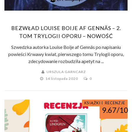
BEZWŁAD LOUISE BOIJE AF GENNÄS – 2.
TOM TRYLOGII OPORU – NOWOŚĆ
Szwedzka autorka Louise Boije af Gennäs po napisaniu
powieści Krwawy kwiat, pierwszego tomu Trylogii oporu,
zdecydowanie rozbudziła apetyt na ...
URSZULA GARNCARZ
14 listopada 2020
0
KSIĄŻKI DLA DZIECI
RECENZJE
9.67/10