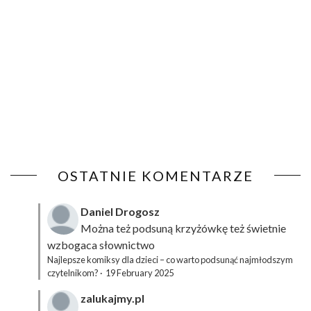
OSTATNIE KOMENTARZE
Daniel Drogosz
Można też podsuną
krzyżówkę
też świetnie
wzbogaca słownictwo
Najlepsze komiksy dla dzieci – co warto podsunąć najmłodszym
czytelnikom?
·
19 February 2025
zalukajmy.pl