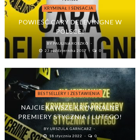
KRYMINAŁ I SENSACJA
POWIEŚĆ CARY DELEVINGNE W
POLSCE!
BY
PAULINA ROSZKO
23 października 2017
0
BESTSELLERY I ZESTAWIENIA
NAJCIEKAWSZE KRYMINALNE
PREMIERY STYCZNIA I LUTEGO!
BY
URSZULA GARNCARZ
18 stycznia 2022
0