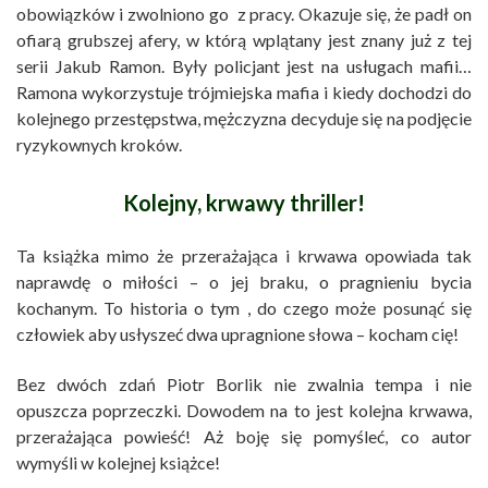
obowiązków i zwolniono go z pracy. Okazuje się, że padł on
ofiarą grubszej afery, w którą wplątany jest znany już z tej
serii Jakub Ramon. Były policjant jest na usługach mafii…
Ramona wykorzystuje trójmiejska mafia i kiedy dochodzi do
kolejnego przestępstwa, mężczyzna decyduje się na podjęcie
ryzykownych kroków.
Kolejny, krwawy thriller!
Ta książka mimo że przerażająca i krwawa opowiada tak
naprawdę o miłości – o jej braku, o pragnieniu bycia
kochanym. To historia o tym , do czego może posunąć się
człowiek aby usłyszeć dwa upragnione słowa – kocham cię!
Bez dwóch zdań Piotr Borlik nie zwalnia tempa i nie
opuszcza poprzeczki. Dowodem na to jest kolejna krwawa,
przerażająca powieść! Aż boję się pomyśleć, co autor
wymyśli w kolejnej książce!