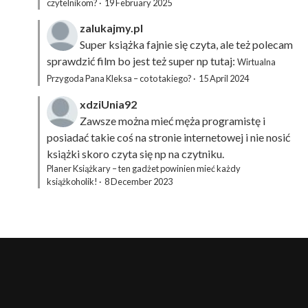
czytelnikom?
·
19 February 2025
zalukajmy.pl
Super książka fajnie się czyta, ale też polecam
sprawdzić film bo jest też super np tutaj:
Wirtualna
Przygoda Pana Kleksa – co to takiego?
·
15 April 2024
xdziUnia92
Zawsze można mieć męża programistę i
posiadać takie coś na stronie internetowej i nie nosić
książki skoro czyta się np na czytniku.
Planer Książkary – ten gadżet powinien mieć każdy
książkoholik!
·
8 December 2023