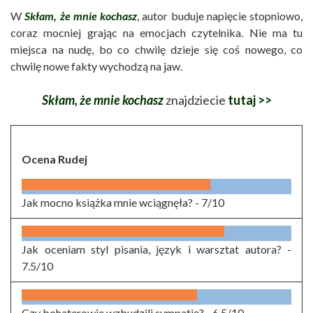
W
Skłam, że mnie kochasz
,
autor buduje napięcie stopniowo,
coraz mocniej grając na emocjach czytelnika. Nie ma tu
miejsca na nudę, bo co chwilę dzieje się coś nowego, co
chwilę nowe fakty wychodzą na jaw.
Skłam, że mnie kochasz
znajdziecie
tutaj >>
Ocena Rudej
Jak mocno książka mnie wciągnęła? -
7/10
Jak oceniam styl pisania, język i warsztat autora? -
7.5/10
Czy bohaterowie wzbudzili sympatię? -
6.5/10