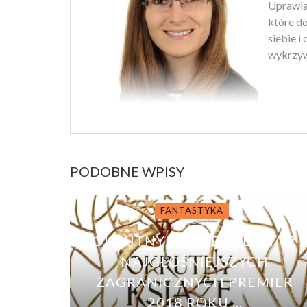
Uprawiam
które d
siebie i
wykrzyw
PODOBNE WPISY
FANTASTYKA
OKRUTNY KSIĄŻĘ – JEDNA Z
NAJGŁOŚNIEJSZYCH
ZAGRANICZNYCH PREMIER
2018 ROKU ...