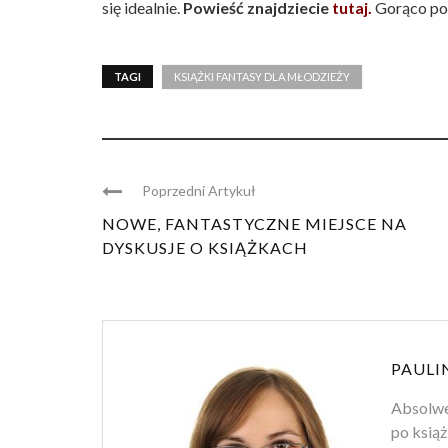
się idealnie.
Powieść znajdziecie
tutaj.
Gorąco po
TAGI
KSIĄŻKI FANTASY DLA MŁODZIEŻY
Poprzedni Artykuł
NOWE, FANTASTYCZNE MIEJSCE NA
DYSKUSJE O KSIĄŻKACH
PAULI
Absolwen
po książ