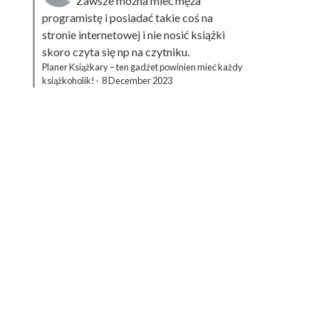
Zawsze można mieć męża
programistę i posiadać takie coś na
stronie internetowej i nie nosić książki
skoro czyta się np na czytniku.
Planer Książkary – ten gadżet powinien mieć każdy
książkoholik!
·
8 December 2023