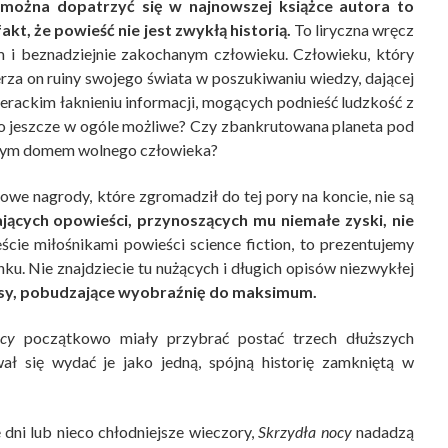
o można dopatrzyć się w najnowszej książce autora to
akt, że powieść nie jest zwykłą historią.
To liryczna wręcz
 i beznadziejnie zakochanym człowieku. Człowieku, który
rza on ruiny swojego świata w poszukiwaniu wiedzy, dającej
perackim łaknieniu informacji, mogących podnieść ludzkość z
 to jeszcze w ogóle możliwe? Czy zbankrutowana planeta pod
itym domem wolnego człowieka?
żowe nagrody, które zgromadził do tej pory na koncie, nie są
jących opowieści, przynoszących mu niemałe zyski, nie
eście miłośnikami powieści science fiction, to prezentujemy
ku. Nie znajdziecie tu nużących i długich opisów niezwykłej
pisy, pobudzające wyobraźnię do maksimum.
cy
początkowo miały przybrać postać trzech dłuższych
ł się wydać je jako jedną, spójną historię zamkniętą w
e dni lub nieco chłodniejsze wieczory,
Skrzydła nocy
nadadzą