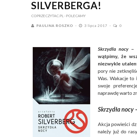
SILVERBERGA!
COPRZECZYTAC.PL
- POLECAMY
PAULINA ROSZKO
3 lipca 2017
0
Skrzydła nocy
– t
wątpimy, że wsz
niezwykle utale
pory nie zetknęliś
Was. Wakacje to i
swoje preferencj
naprawdę warto zn
Skrzydła nocy
–
Akcja powieści dzi
należy już do rasy