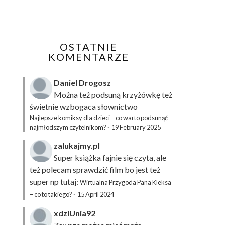
OSTATNIE
KOMENTARZE
Daniel Drogosz
Można też podsuną
krzyżówkę
też
świetnie wzbogaca słownictwo
Najlepsze komiksy dla dzieci – co warto podsunąć
najmłodszym czytelnikom?
·
19 February 2025
zalukajmy.pl
Super książka fajnie się czyta, ale
też polecam sprawdzić film bo jest też
super np tutaj:
Wirtualna Przygoda Pana Kleksa
– co to takiego?
·
15 April 2024
xdziUnia92