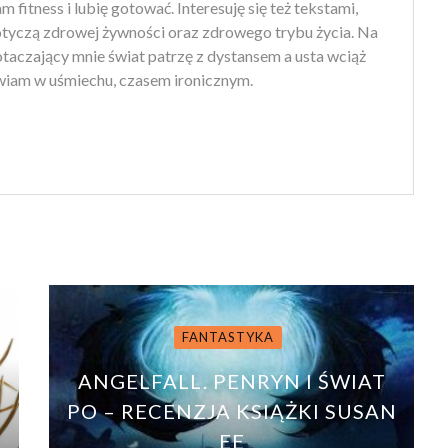
 fitness i lubię gotować. Interesuję się też tekstami,
otyczą zdrowej żywności oraz zdrowego trybu życia. Na
 otaczający mnie świat patrzę z dystansem a usta wciąż
iam w uśmiechu, czasem ironicznym.
FANTASTYKA
ANGELFALL. PENRYN I ŚWIAT
PO – RECENZJA KSIĄŻKI SUSAN
EE