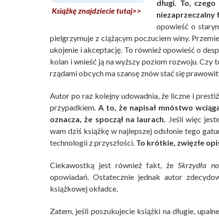
długi. To, czeg
Książkę znajdziecie tutaj>>
niezaprzeczalny f
opowieść o starym
pielgrzymuje z ciążącym poczuciem winy. Przemie
ukojenie i akceptację. To również opowieść o des
kolan i wnieść ją na wyższy poziom rozwoju. Czy
rządami obcych ma szansę znów stać się prawow
Autor po raz kolejny udowadnia, że liczne i presti
przypadkiem.
A to, że napisał mnóstwo wciąga
oznacza, że spoczął na laurach.
Jeśli więc jest
wam dziś książkę w najlepszej odsłonie tego gatun
technologii z przyszłości.
To krótkie, zwięzłe o
Ciekawostką jest również fakt, że
Skrzydła no
opowiadań. Ostatecznie jednak autor zdecydowa
książkowej okładce.
Zatem, jeśli poszukujecie książki na długie, upaln