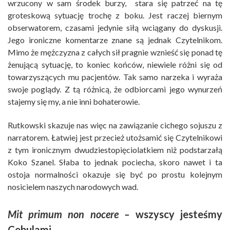
wrzucony w sam środek burzy, stara się patrzeć na tę
groteskową sytuację trochę z boku. Jest raczej biernym
obserwatorem, czasami jedynie siłą wciągany do dyskusji.
Jego ironiczne komentarze znane są jednak Czytelnikom.
Mimo że mężczyzna z całych sił pragnie wznieść się ponad tę
żenującą sytuację, to koniec końców, niewiele różni się od
towarzyszących mu pacjentów. Tak samo narzeka i wyraża
swoje poglądy. Z tą różnicą, że odbiorcami jego wynurzeń
stajemy się my, a nie inni bohaterowie.
Rutkowski skazuje nas więc na zawiązanie cichego sojuszu z
narratorem. Łatwiej jest przecież utożsamić się Czytelnikowi
z tym ironicznym dwudziestopięciolatkiem niż podstarzałą
Koko Szanel. Słaba to jednak pociecha, skoro nawet i ta
ostoja normalności okazuje się być po prostu kolejnym
nosicielem naszych narodowych wad.
Mit primum non nocere –
wszyscy jesteśmy
Cebulami