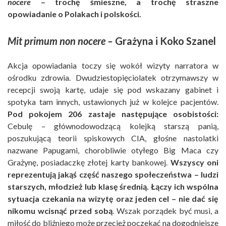
nocere
– trochę śmieszne, a trochę straszne
opowiadanie o Polakach i polskości.
Mit primum non nocere –
Grażyna i Koko Szanel
Akcja opowiadania toczy się wokół wizyty narratora w
ośrodku zdrowia. Dwudziestopięciolatek otrzymawszy w
recepcji swoją kartę, udaje się pod wskazany gabinet i
spotyka tam innych, ustawionych już w kolejce pacjentów.
Pod pokojem 206 zastaje następujące osobistości:
Cebulę – głównodowodzącą kolejką starszą panią,
poszukującą teorii spiskowych CIA, głośne nastolatki
nazwane Papugami, chorobliwie otyłego Big Maca czy
Grażynę, posiadaczkę złotej karty bankowej.
Wszyscy oni
reprezentują jakąś część naszego społeczeństwa – ludzi
starszych, młodzież lub klasę średnią. Łączy ich wspólna
sytuacja czekania na wizytę oraz jeden cel – nie dać się
nikomu wcisnąć przed sobą
. Wszak porządek być musi, a
miłość do bliźniego może przecież poczekać na dogodniejsze