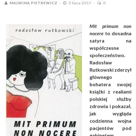
MALWINA PIETREWICZ
3 lipca 2017
0
Mit primum non
nocere
to dosadna
satyra na
współczesne
społeczeństwo.
Radosław
Rutkowski zderzył
głównego
bohatera swojej
książki z realiami
polskiej służby
zdrowia i pokazał,
jak wygląda
codzienna wojna
pacjentów pod
gabinetem