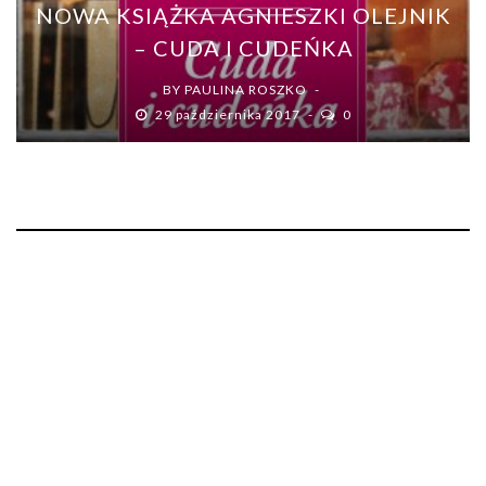
NOWA KSIĄŻKA AGNIESZKI OLEJNIK
– CUDA I CUDEŃKA
BY
PAULINA ROSZKO
29 października 2017
0