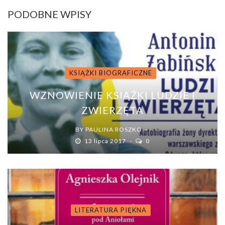
PODOBNE WPISY
KSIĄŻKI BIOGRAFICZNE
WZNOWIENIE KSIĄŻKI LUDZIE I
ZWIERZĘTA
BY
PAULINA ROSZKO
13 lipca 2017
0
LITERATURA PIĘKNA