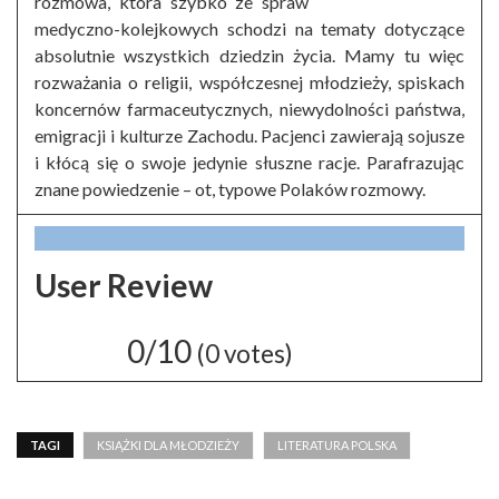
rozmowa, która szybko ze spraw
medyczno-kolejkowych schodzi na tematy dotyczące
absolutnie wszystkich dziedzin życia. Mamy tu więc
rozważania o religii, współczesnej młodzieży, spiskach
koncernów farmaceutycznych, niewydolności państwa,
emigracji i kulturze Zachodu. Pacjenci zawierają sojusze
i kłócą się o swoje jedynie słuszne racje. Parafrazując
znane powiedzenie – ot, typowe Polaków rozmowy.
User Review
0/10
(
0
votes)
TAGI
KSIĄŻKI DLA MŁODZIEŻY
LITERATURA POLSKA