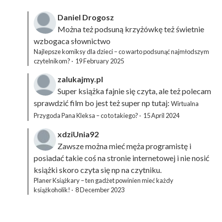
Daniel Drogosz
Można też podsuną
krzyżówkę
też świetnie
wzbogaca słownictwo
Najlepsze komiksy dla dzieci – co warto podsunąć najmłodszym
czytelnikom?
·
19 February 2025
zalukajmy.pl
Super książka fajnie się czyta, ale też polecam
sprawdzić film bo jest też super np tutaj:
Wirtualna
Przygoda Pana Kleksa – co to takiego?
·
15 April 2024
xdziUnia92
Zawsze można mieć męża programistę i
posiadać takie coś na stronie internetowej i nie nosić
książki skoro czyta się np na czytniku.
Planer Książkary – ten gadżet powinien mieć każdy
książkoholik!
·
8 December 2023