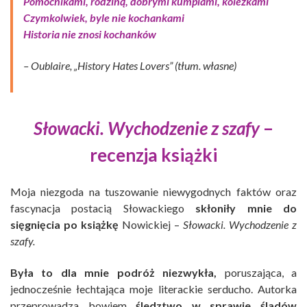
Pomocnikami, rodziną, dobrymi kumplami, koleżkami
Czymkolwiek, byle nie kochankami
Historia nie znosi kochanków
– Oublaire, „History Hates Lovers” (tłum. własne)
Słowacki. Wychodzenie z szafy
–
recenzja książki
Moja niezgoda na tuszowanie niewygodnych faktów oraz
fascynacja postacią Słowackiego
skłoniły mnie do
sięgnięcia po książkę
Nowickiej –
Słowacki. Wychodzenie z
szafy.
Była to dla mnie podróż niezwykła,
poruszająca, a
jednocześnie łechtająca moje literackie serducho. Autorka
przeprowadza bowiem
śledztwo w sprawie śladów