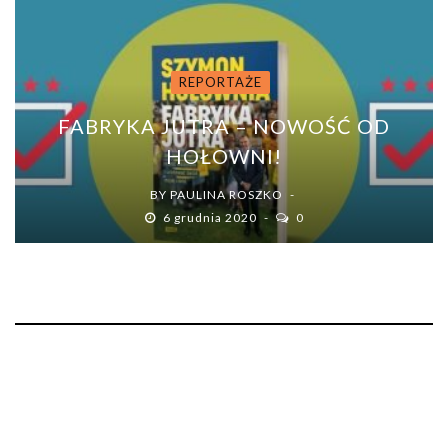
REPORTAŻE
FABRYKA JUTRA – NOWOŚĆ OD
HOŁOWNI!
BY
PAULINA ROSZKO
6 grudnia 2020
0