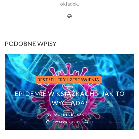
okładek.
PODOBNE WPISY
BESTSELLERY I ZESTAWIENIA
EPIDEMIE W KSIĄŻKACH – JAK TO
WYGLĄDA?
BY
PAULINA ROSZKO
7 marca 2020
0