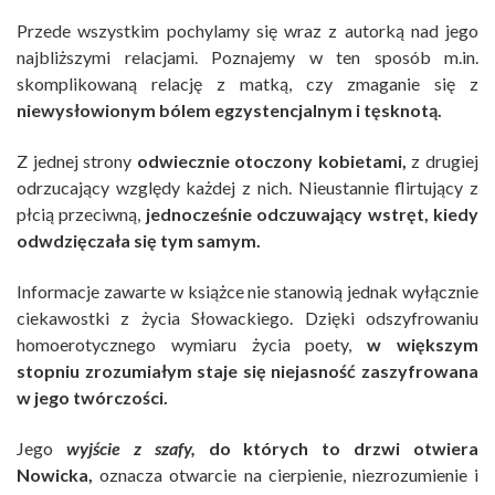
Przede wszystkim pochylamy się wraz z autorką nad jego
najbliższymi relacjami. Poznajemy w ten sposób m.in.
skomplikowaną relację z matką, czy zmaganie się z
niewysłowionym bólem egzystencjalnym i tęsknotą.
Z jednej strony
odwiecznie otoczony kobietami,
z drugiej
odrzucający względy każdej z nich. Nieustannie flirtujący z
płcią przeciwną,
jednocześnie odczuwający wstręt, kiedy
odwdzięczała się tym samym.
Informacje zawarte w książce nie stanowią jednak wyłącznie
ciekawostki z życia Słowackiego. Dzięki odszyfrowaniu
homoerotycznego wymiaru życia poety,
w większym
stopniu zrozumiałym staje się niejasność zaszyfrowana
w jego twórczości.
Jego
wyjście z szafy,
do których to drzwi otwiera
Nowicka,
oznacza otwarcie na cierpienie, niezrozumienie i