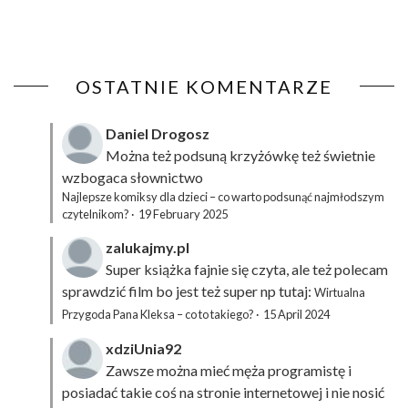
OSTATNIE KOMENTARZE
Daniel Drogosz
Można też podsuną
krzyżówkę
też świetnie
wzbogaca słownictwo
Najlepsze komiksy dla dzieci – co warto podsunąć najmłodszym
czytelnikom?
·
19 February 2025
zalukajmy.pl
Super książka fajnie się czyta, ale też polecam
sprawdzić film bo jest też super np tutaj:
Wirtualna
Przygoda Pana Kleksa – co to takiego?
·
15 April 2024
xdziUnia92
Zawsze można mieć męża programistę i
posiadać takie coś na stronie internetowej i nie nosić