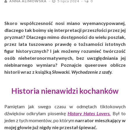
ANNA ALIMOWSKA
5 lipca 2024
0
Skoro współczesność nosi miano wyemancypowanej,
dlaczego tak boimy się interpretacji przeszłości przez jej
pryzmat? Dlaczego mimo dostępności do wielu poszlak,
przez lata tuszowano prawdę o tożsamości istotnych
figur historycznych? I jak możemy rozumieć twórczość
osób nieheteronormatywnych, bez uwzględniania jej
niebinarnego wymiaru? Poznajcie queerowe oblicze
historii wraz z książką
Słowacki. Wychodzenie z szafy.
Historia nienawidzi kochanków
Pamiętam jak swego czasu w odmętach tiktokowych
dźwięków odkryłam piosenkę
History Hates Lovers.
Był to
jeden z tych momentów, po którym
narrator mieszkający w
mojej głowie już nigdy nie przestał śpiewać.