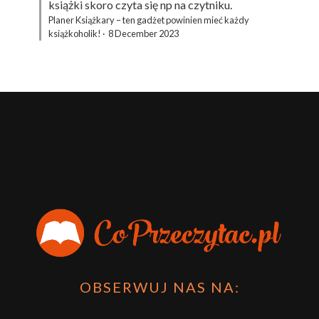
książki skoro czyta się np na czytniku.
Planer Książkary – ten gadżet powinien mieć każdy
książkoholik!
·
8 December 2023
OBSERWUJ NAS NA: