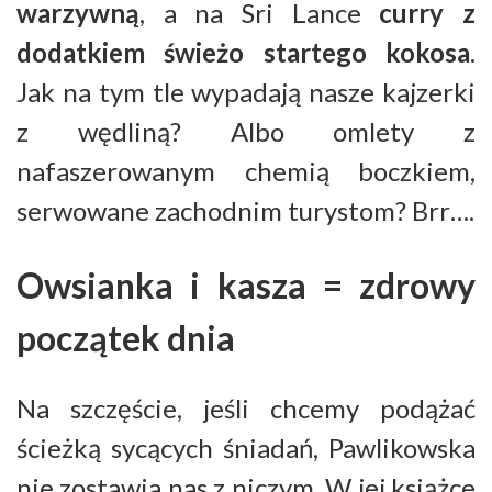
warzywną
, a na Sri Lance
curry z
dodatkiem świeżo startego kokosa
.
Jak na tym tle wypadają nasze kajzerki
z wędliną? Albo omlety z
nafaszerowanym chemią boczkiem,
serwowane zachodnim turystom? Brr….
Owsianka i kasza = zdrowy
początek dnia
Na szczęście, jeśli chcemy podążać
ścieżką sycących śniadań, Pawlikowska
nie zostawia nas z niczym. W jej książce