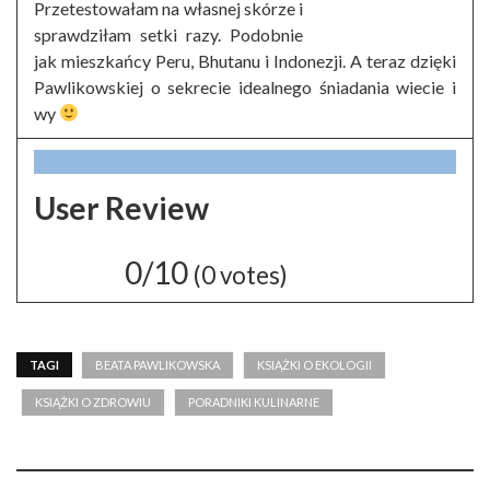
Przetestowałam na własnej skórze i
sprawdziłam setki razy. Podobnie
jak mieszkańcy Peru, Bhutanu i Indonezji. A teraz dzięki
Pawlikowskiej o sekrecie idealnego śniadania wiecie i
wy
User Review
0/10
(
0
votes)
TAGI
BEATA PAWLIKOWSKA
KSIĄŻKI O EKOLOGII
KSIĄŻKI O ZDROWIU
PORADNIKI KULINARNE