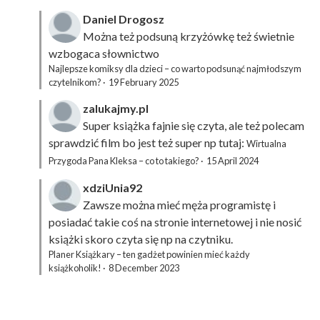
Daniel Drogosz
Można też podsuną
krzyżówkę
też świetnie
wzbogaca słownictwo
Najlepsze komiksy dla dzieci – co warto podsunąć najmłodszym
czytelnikom?
·
19 February 2025
zalukajmy.pl
Super książka fajnie się czyta, ale też polecam
sprawdzić film bo jest też super np tutaj:
Wirtualna
Przygoda Pana Kleksa – co to takiego?
·
15 April 2024
xdziUnia92
Zawsze można mieć męża programistę i
posiadać takie coś na stronie internetowej i nie nosić
książki skoro czyta się np na czytniku.
Planer Książkary – ten gadżet powinien mieć każdy
książkoholik!
·
8 December 2023