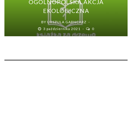
OGÓLNOPOLSKA AKCJA
EKOLOGICZNA
BY
URSZULA GARNCARZ
3 października 2021
0