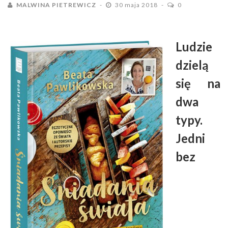
MALWINA PIETREWICZ
30 maja 2018
0
Ludzie
dzielą
się na
dwa
typy.
Jedni
bez