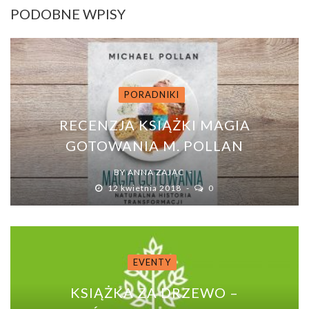
PODOBNE WPISY
PORADNIKI
RECENZJA KSIĄŻKI MAGIA
GOTOWANIA M. POLLAN
BY
ANNA ZAJĄC
12 kwietnia 2018
0
EVENTY
KSIĄŻKA ZA DRZEWO –