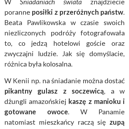
W
Śniadaniach świata
znajdziecie
poranne
posiłki z przeróżnych państw
.
Beata Pawlikowska w czasie swoich
niezliczonych podróży fotografowała
to, co jedzą hotelowi goście oraz
zwyczajni ludzie. Jak się domyślacie,
różnica była kolosalna.
W Kenii np. na śniadanie można dostać
pikantny gulasz z soczewicą
, a w
dżungli amazońskiej
kaszę z manioku i
gotowane owoce
. W Panamie
natomiast mieszkańcy raczą się
zupą