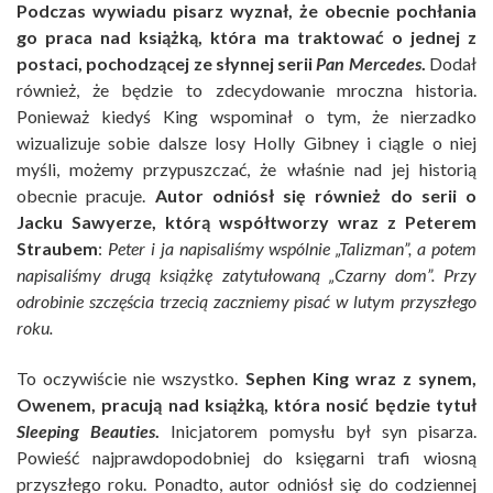
Podczas wywiadu pisarz wyznał, że obecnie pochłania
go praca nad książką, która ma traktować o jednej z
postaci, pochodzącej ze słynnej serii
Pan Mercedes
.
Dodał
również, że będzie to zdecydowanie mroczna historia.
Ponieważ kiedyś King wspominał o tym, że nierzadko
wizualizuje sobie dalsze losy Holly Gibney i ciągle o niej
myśli, możemy przypuszczać, że właśnie nad jej historią
obecnie pracuje.
Autor odniósł się również do serii o
Jacku Sawyerze, którą współtworzy wraz z Peterem
Straubem
:
Peter i ja napisaliśmy wspólnie „Talizman”, a potem
napisaliśmy drugą książkę zatytułowaną „Czarny dom”. Przy
odrobinie szczęścia trzecią zaczniemy pisać w lutym przyszłego
roku.
To oczywiście nie wszystko.
Sephen King wraz z synem,
Owenem, pracują nad książką, która nosić będzie tytuł
Sleeping Beauties
.
Inicjatorem pomysłu był syn pisarza.
Powieść najprawdopodobniej do księgarni trafi wiosną
przyszłego roku. Ponadto, autor odniósł się do codziennej