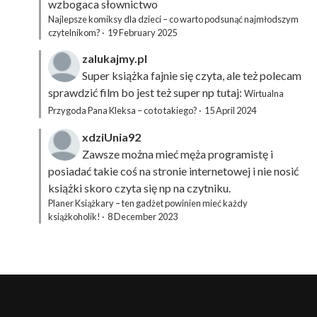
wzbogaca słownictwo
Najlepsze komiksy dla dzieci – co warto podsunąć najmłodszym
czytelnikom?
·
19 February 2025
zalukajmy.pl
Super książka fajnie się czyta, ale też polecam
sprawdzić film bo jest też super np tutaj:
Wirtualna
Przygoda Pana Kleksa – co to takiego?
·
15 April 2024
xdziUnia92
Zawsze można mieć męża programistę i
posiadać takie coś na stronie internetowej i nie nosić
książki skoro czyta się np na czytniku.
Planer Książkary – ten gadżet powinien mieć każdy
książkoholik!
·
8 December 2023