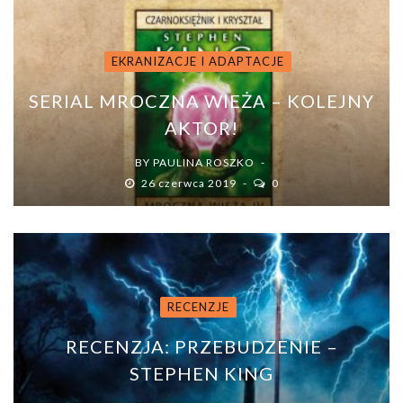
EKRANIZACJE I ADAPTACJE
SERIAL MROCZNA WIEŻA – KOLEJNY
AKTOR!
BY
PAULINA ROSZKO
26 czerwca 2019
0
RECENZJE
RECENZJA: PRZEBUDZENIE –
STEPHEN KING