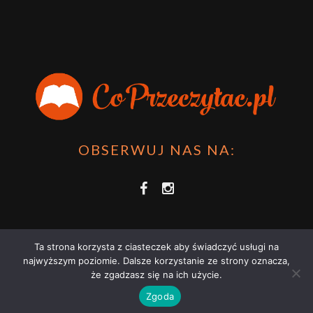
OBSERWUJ NAS NA:
Ta strona korzysta z ciasteczek aby świadczyć usługi na
najwyższym poziomie. Dalsze korzystanie ze strony oznacza,
że zgadzasz się na ich użycie.
COPRZECZYTAĆ.PL 2021 | STRONA WYKORZYSTUJE PLIKI COOKIES |
Zgoda
ZAPOZNAJ SIĘ Z
POLITYKĄ PRYWATNOŚCI