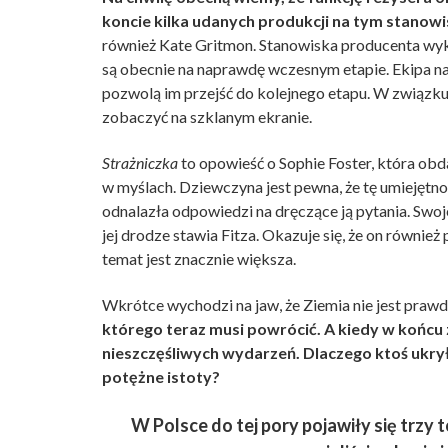
koncie kilka udanych produkcji na tym stanowi
również Kate Gritmon. Stanowiska producenta wy
są obecnie na naprawdę wczesnym etapie. Ekipa na 
pozwolą im przejść do kolejnego etapu. W związku
zobaczyć na szklanym ekranie.
Strażniczka
to opowieść o Sophie Foster, która ob
w myślach. Dziewczyna jest pewna, że tę umiejętno
odnalazła odpowiedzi na dręczące ją pytania. Swoje
jej drodze stawia Fitza. Okazuje się, że on również
temat jest znacznie większa.
Wkrótce wychodzi na jaw, że Ziemia nie jest pr
którego teraz musi powrócić. A kiedy w końcu 
nieszczęśliwych wydarzeń. Dlaczego ktoś ukrył 
potężne istoty?
W Polsce do tej pory pojawiły się trzy 