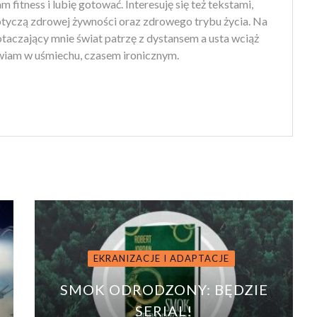
 fitness i lubię gotować. Interesuję się też tekstami,
otyczą zdrowej żywności oraz zdrowego trybu życia. Na
 otaczający mnie świat patrzę z dystansem a usta wciąż
iam w uśmiechu, czasem ironicznym.
EKRANIZACJE I ADAPTACJE
–
SMOK ODRODZONY: BĘDZIE
SERIAL!