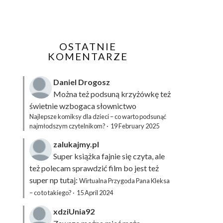
OSTATNIE
KOMENTARZE
Daniel Drogosz
Można też podsuną
krzyżówkę
też
świetnie wzbogaca słownictwo
Najlepsze komiksy dla dzieci – co warto podsunąć
najmłodszym czytelnikom?
·
19 February 2025
zalukajmy.pl
Super książka fajnie się czyta, ale
też polecam sprawdzić film bo jest też
super np tutaj:
Wirtualna Przygoda Pana Kleksa
– co to takiego?
·
15 April 2024
xdziUnia92