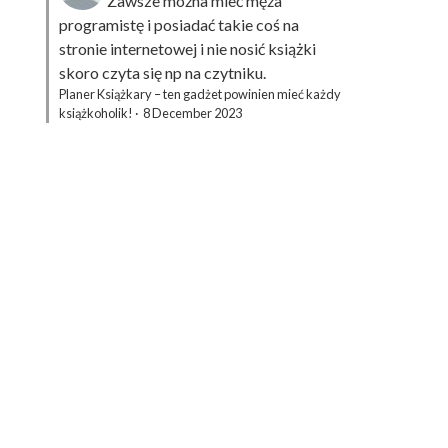
Zawsze można mieć męża
programistę i posiadać takie coś na
stronie internetowej i nie nosić książki
skoro czyta się np na czytniku.
Planer Książkary – ten gadżet powinien mieć każdy
książkoholik!
·
8 December 2023