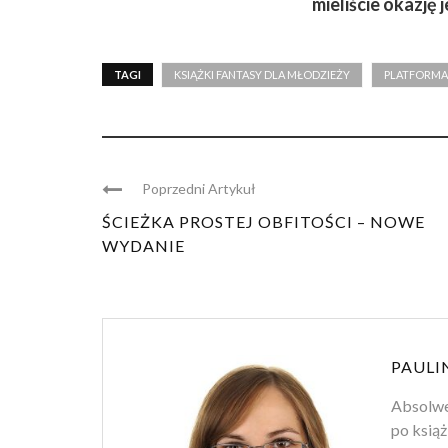
mieliście okazję 
TAGI
KSIĄŻKI FANTASY DLA MŁODZIEŻY
PLATFORMA
Poprzedni Artykuł
ŚCIEŻKA PROSTEJ OBFITOŚCI – NOWE
WYDANIE
PAULI
Absolwen
po książ