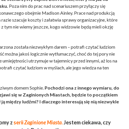
sku.
Poza nim do prac nad scenariuszem przyłączy się
konawczego obejmie Madison Ainley. Prace nad produkcją
razie szacuje koszty i załatwia sprawy organizacyjne, które
 z tym nie wiemy jeszcze, kogo widzowie będą mieli okzję
darzona została niezwykłym darem – potrafi czytać ludziom
ść można jakoś logicznie wytłumaczyć, choć do tej pory nie
 umiejętności utrzymuje w tajemnicy przed innymi, aż los na
 potrafi czytać ludziom w myślach, ale jego wiedza na ten
awdziwym domem Sophie.
Pochodzi ona z innego wymiaru, do
zjawi się w Zaginionych Miastach, będzie to początkiem
ją między ludźmi? I dlaczego interesują się nią niezwykle
tomy z
serii
Zaginione Miasta
.
Jestem ciekawa, czy