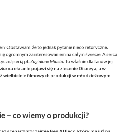
r? Obstawiam, że to jednak pytanie nieco retoryczne.
 się ogromnym zainteresowaniem na całym świecie. A serca
yczną serią pt.
Zaginione Miasta
. To właśnie dla fanów jej
czka
na ekranie pojawi się na zlecenie Disneya, a w
ż wielbiciele filmowych produkcji w młodzieżowym
ie – co wiemy o produkcji?
az scenarzysty zajmie Ben Affleck, który ma już na