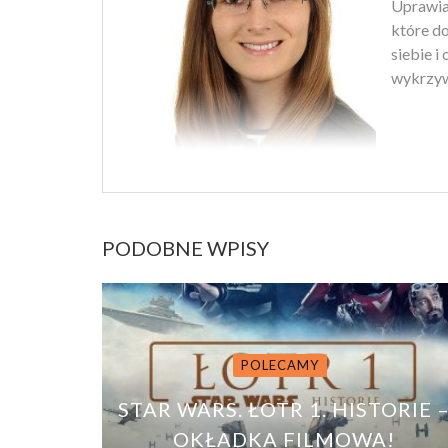
Uprawiam
które d
siebie i
wykrzyw
PODOBNE WPISY
POLECAMY
STAR WARS. ŁOTR 1. HISTORIE 
OKŁADKA FILMOWA!