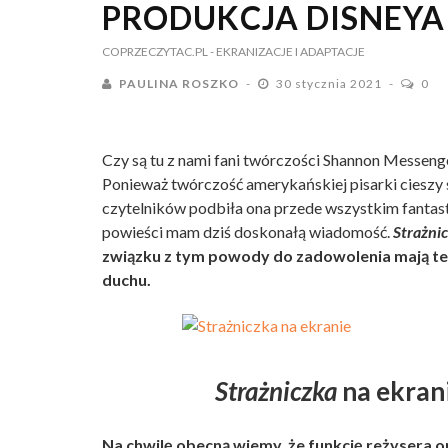
PRODUKCJA DISNEYA
COPRZECZYTAC.PL
- EKRANIZACJE I ADAPTACJE
PAULINA ROSZKO
30 stycznia 2021
0
Czy są tu z nami fani twórczości Shannon Messenge
Ponieważ twórczość amerykańskiej pisarki cieszy
czytelników podbiła ona przede wszystkim fantast
powieści mam dziś doskonałą wiadomość.
Strażni
związku z tym powody do zadowolenia mają te
duchu.
Strażniczka
na ekran
Na chwilę obecną wiemy, że funkcję reżysera or