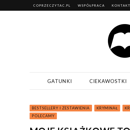
COPRZECZYTAC.PL
WSPÓŁPRACA
KONTAK
GATUNKI
CIEKAWOSTKI
BESTSELLERY I ZESTAWIENIA
KRYMINAŁ
KR
POLECAMY