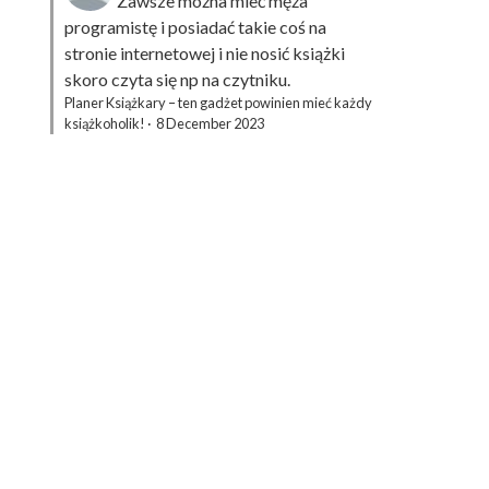
Zawsze można mieć męża
programistę i posiadać takie coś na
stronie internetowej i nie nosić książki
skoro czyta się np na czytniku.
Planer Książkary – ten gadżet powinien mieć każdy
książkoholik!
·
8 December 2023