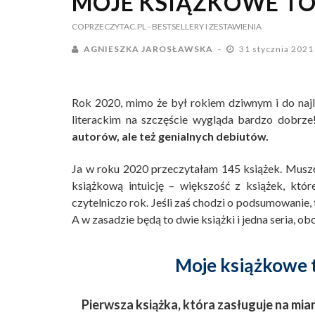
MOJE KSIĄŻKOWE TOP
COPRZECZYTAC.PL
- BESTSELLERY I ZESTAWIENIA
AGNIESZKA JAROSŁAWSKA
31 stycznia 202
Rok 2020, mimo że był rokiem dziwnym i do najl
literackim na szczęście wygląda bardzo dobrz
autorów, ale też genialnych debiutów.
Ja w roku 2020 przeczytałam 145 książek. Muszę
książkową intuicję – większość z książek, któ
czytelniczo rok. Jeśli zaś chodzi o podsumowanie
A w zasadzie będą to dwie książki i jedna seria, obo
Moje książkowe 
Pierwsza książka, która zasługuje na mia