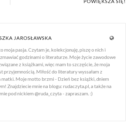
POWIĘKSZA SIĘ!
SZKA JAROSŁAWSKA
to moja pasja. Czytam je, kolekcjonuję, piszę o nich i
zmawiać godzinami o literaturze. Moje życie zawodowe
 związane z książkami, więc mam to szczęście, że moja
st przyjemnością. Miłość do literatury wyssałam z
 matki. Moje motto brzmi - Dzień bez książki, dniem
m! Znajdziecie mnie na blogu: rudaczyta.pl, a także na
mie pod nickiem @ruda_czyta - zapraszam. :)