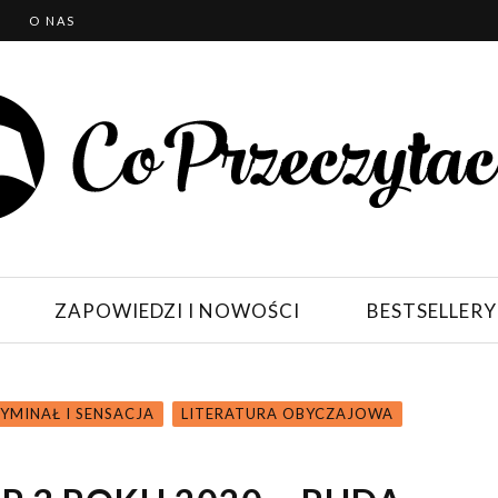
T
O NAS
ZAPOWIEDZI I NOWOŚCI
BESTSELLERY
YMINAŁ I SENSACJA
LITERATURA OBYCZAJOWA