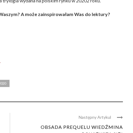
a trylogia wydana na polskim rynku w 20202 roku.
 z Waszym? A może zainspirowałam Was do lektury?
y
2020
Następny Artykul
OBSADA PREQUELU WIEDŹMINA