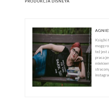
PRODUKCJA DISNEYA
AGNIE
Książki 
mogę ro
też jest
praca je
mlekiem
stracony
instagra