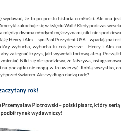
 wydawać, że to po prostu historia o miłości. Ale ona jest
Ameryki zakochuje się w księciu Walii! Kiedy podczas wesela
ia między dwoma młodymi mężczyznami, nikt nie spodziewa
siążę Henry i
Alex – syn
Pani Prezydent
USA – wpadają na tort
który wybucha, wybucha tu coś jeszcze… Henry i Alex na
by zażegnać kryzys, jaki wywołali tortową aferą. Początki
 zmieniać. Nikt się nie spodziewa, że fałszywa,
instagramowa
mi na początku nie mogą w to uwierzyć. Robią wszystko, co
ryć przed światem. Ale czy długo dadzą radę?
 zaczytany rok!
Przemysław Piotrowski – polski pisarz, który serią
 podbił rynek wydawniczy!