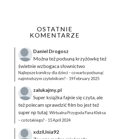
OSTATNIE
KOMENTARZE
Daniel Drogosz
Można też podsuną
krzyżówkę
też
świetnie wzbogaca słownictwo
Najlepsze komiksy dla dzieci – co warto podsunąć
najmłodszym czytelnikom?
·
19 February 2025
zalukajmy.pl
Super książka fajnie się czyta, ale
też polecam sprawdzić film bo jest też
super np tutaj:
Wirtualna Przygoda Pana Kleksa
– co to takiego?
·
15 April 2024
xdziUnia92