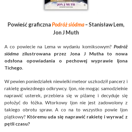
Powieść graficzna
Podróż siódma
– Stanisław Lem,
Jon J Muth
A co powiecie na Lema w wydaniu komiksowym?
Podróż
siódma
zilustrowana przez Jona J Mutha to nowa
odsłona opowiadania o pechowej wyprawie Ijona
Tichego
.
W pewien poniedziałek niewielki meteor uszkodził pancerz i
rakietę gwiezdnego odkrywcy. Ijon, nie mogąc samodzielnie
naprawić usterek, przebiera się w piżamę i decyduje się
położyć do łóżka. Wtorkowy Ijon nie jest zadowolony z
takiego obrotu spraw. A co na to wszystko powie Ijon
piątkowy?
Któremu uda się naprawić rakietę i wyrwać z
pętli czasu?