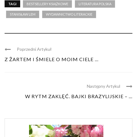
TAGI
BESTSELLERY KSIĄŻKOWE
LITERATURA POLSKA
STANISŁAW LEM
WYDAWNICTWO LITERACKIE
Poprzedni Artykuł
Z ŻARTEM I ŚMIELE O MOIM CIELE ...
Następny Artykul
W RYTM ZAKLĘĆ. BAJKI BRAZYLIJSKIE – ...