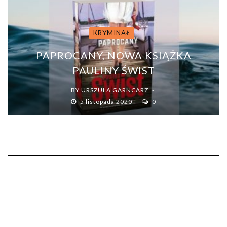
KRYMINAŁ
PAPROCANY, NOWA KSIĄŻKA
PAULINY ŚWIST
BY
URSZULA GARNCARZ
5 listopada 2020
0