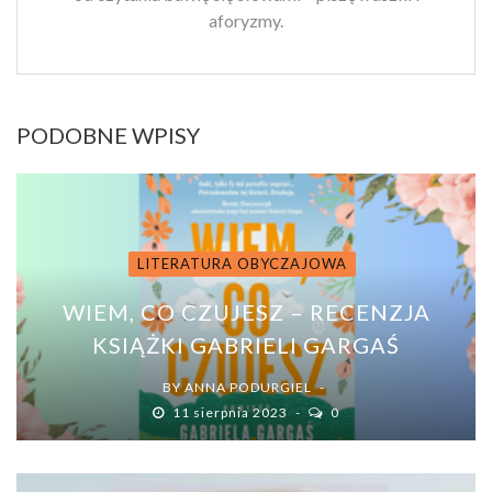
aforyzmy.
PODOBNE WPISY
LITERATURA OBYCZAJOWA
WIEM, CO CZUJESZ – RECENZJA
KSIĄŻKI GABRIELI GARGAŚ
BY
ANNA PODURGIEL
11 sierpnia 2023
0