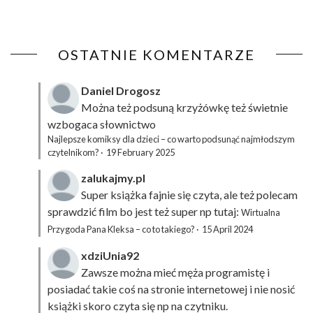
OSTATNIE KOMENTARZE
Daniel Drogosz
Można też podsuną
krzyżówkę
też świetnie
wzbogaca słownictwo
Najlepsze komiksy dla dzieci – co warto podsunąć najmłodszym
czytelnikom?
·
19 February 2025
zalukajmy.pl
Super książka fajnie się czyta, ale też polecam
sprawdzić film bo jest też super np tutaj:
Wirtualna
Przygoda Pana Kleksa – co to takiego?
·
15 April 2024
xdziUnia92
Zawsze można mieć męża programistę i
posiadać takie coś na stronie internetowej i nie nosić
książki skoro czyta się np na czytniku.