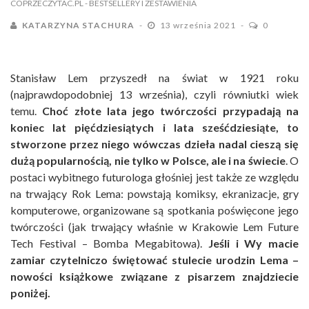
COPRZECZYTAC.PL
- BESTSELLERY I ZESTAWIENIA
KATARZYNA STACHURA
13 września 2021
0
Stanisław Lem przyszedł na świat w 1921 roku
(najprawdopodobniej 13 września), czyli równiutki wiek
temu.
Choć złote lata jego twórczości przypadają na
koniec lat pięćdziesiątych i lata sześćdziesiąte, to
stworzone przez niego wówczas dzieła nadal cieszą się
dużą popularnością, nie tylko w Polsce, ale i na świecie
. O
postaci wybitnego futurologa głośniej jest także ze względu
na trwający Rok Lema: powstają komiksy, ekranizacje, gry
komputerowe, organizowane są spotkania poświęcone jego
twórczości (jak trwający właśnie w Krakowie Lem Future
Tech Festival – Bomba Megabitowa).
Jeśli i Wy macie
zamiar czytelniczo świętować stulecie urodzin Lema –
nowości książkowe związane z pisarzem znajdziecie
poniżej.