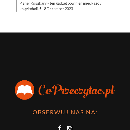
Planer Książkary – ten gadżet powinien mieć każdy
książkoholik!
·
8 December 2023
OBSERWUJ NAS NA: