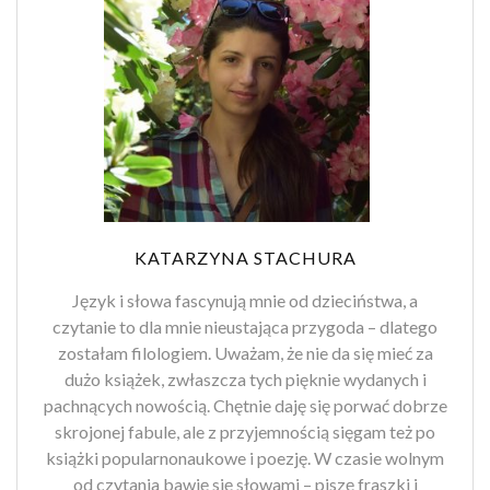
KATARZYNA STACHURA
Język i słowa fascynują mnie od dzieciństwa, a
czytanie to dla mnie nieustająca przygoda – dlatego
zostałam filologiem. Uważam, że nie da się mieć za
dużo książek, zwłaszcza tych pięknie wydanych i
pachnących nowością. Chętnie daję się porwać dobrze
skrojonej fabule, ale z przyjemnością sięgam też po
książki popularnonaukowe i poezję. W czasie wolnym
od czytania bawię się słowami – piszę fraszki i