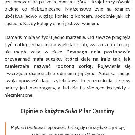
jest amazońska puszcza, morza i góry – krajobrazy równie
piękne co niebezpieczne. Małżeństwo żyje na granicy
ubóstwa ledwo wiążąc koniec z końcem, podobnie jak ich
sąsiedzi. Każdy kolejny dzień jest wyzwaniem.
Damaris miała w życiu jedno marzenie. Od zawsze pragnęła
być matką, jednak mimo wielu lat prób, wyrzeczeń i kuracji
nie mogła zajść w ciążę.
Pewnego dnia postanawia
przygarnąć małą suczkę, której daje na imię tak, jak
zamierzała nazwać rodzoną córkę.
Pojawienie się
zwierzęcia diametralnie odmienia jej życie. Autorka snując
swoją opowieść daje czytelnikowi do zrozumienia, że zew
natury jest nieubłagany, a ludzkie i zwierzęce instynkty –
niezmierzone.
Opinie o książce
Suka
Pilar Quntiny
Piękna i bezlitosna opowieść. Już nigdy nie pogłaszczę mojej
suki, nie wspominając prozy Quintiny.