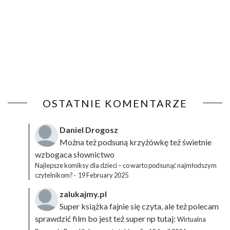
OSTATNIE KOMENTARZE
Daniel Drogosz
Można też podsuną
krzyżówkę
też świetnie
wzbogaca słownictwo
Najlepsze komiksy dla dzieci – co warto podsunąć najmłodszym
czytelnikom?
·
19 February 2025
zalukajmy.pl
Super książka fajnie się czyta, ale też polecam
sprawdzić film bo jest też super np tutaj:
Wirtualna