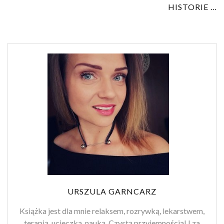
HISTORIE ...
URSZULA GARNCARZ
Książka jest dla mnie relaksem, rozrywką, lekarstwem,
terapią, ucieczką, nauką. Czystą przyjemnością! I za