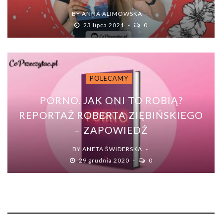
BY
ANNA ALIMOWSKA
23 lipca 2021
0
POLECAMY
PORNO. JAK ONI TO ROBIĄ?
REPORTAŻ ROBERTA ZIĘBIŃSKIEGO
– ZAPOWIEDŹ
BY
ANETA ŚWIDERSKA
29 grudnia 2020
0