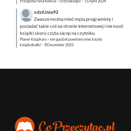
Przygoda Pana Kleksa – co to takiego?
·
15 April 2024
xdziUnia92
Zawsze można mieć męża programistę i
posiadać takie coś na stronie internetowej i nie nosić
książki skoro czyta się np na czytniku.
Planer Książkary – ten gadżet powinien mieć każdy
książkoholik!
·
8 December 2023