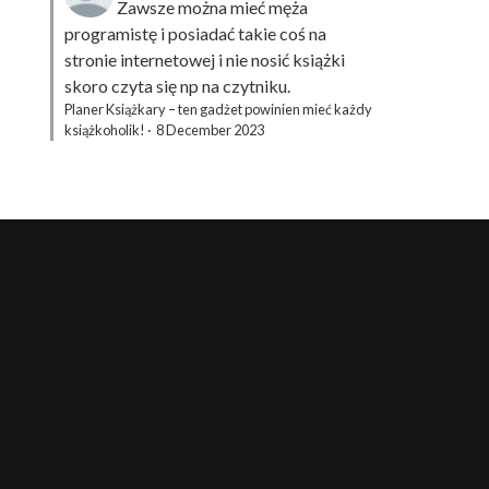
Zawsze można mieć męża
programistę i posiadać takie coś na
stronie internetowej i nie nosić książki
skoro czyta się np na czytniku.
Planer Książkary – ten gadżet powinien mieć każdy
książkoholik!
·
8 December 2023