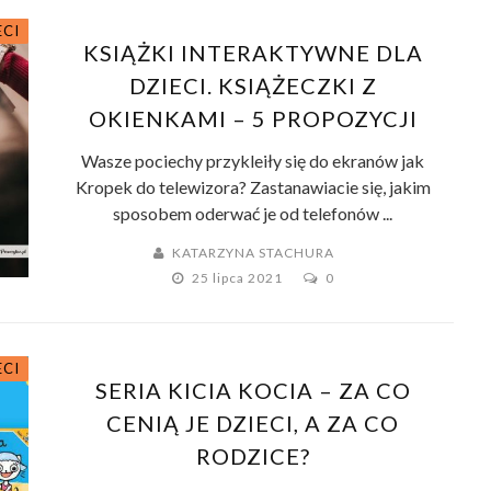
ECI
KSIĄŻKI INTERAKTYWNE DLA
DZIECI. KSIĄŻECZKI Z
OKIENKAMI – 5 PROPOZYCJI
Wasze pociechy przykleiły się do ekranów jak
Kropek do telewizora? Zastanawiacie się, jakim
sposobem oderwać je od telefonów ...
KATARZYNA STACHURA
25 lipca 2021
0
ECI
SERIA KICIA KOCIA – ZA CO
CENIĄ JE DZIECI, A ZA CO
RODZICE?