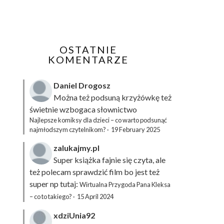
OSTATNIE
KOMENTARZE
Daniel Drogosz
Można też podsuną
krzyżówkę
też
świetnie wzbogaca słownictwo
Najlepsze komiksy dla dzieci – co warto podsunąć
najmłodszym czytelnikom?
·
19 February 2025
zalukajmy.pl
Super książka fajnie się czyta, ale
też polecam sprawdzić film bo jest też
super np tutaj:
Wirtualna Przygoda Pana Kleksa
– co to takiego?
·
15 April 2024
xdziUnia92