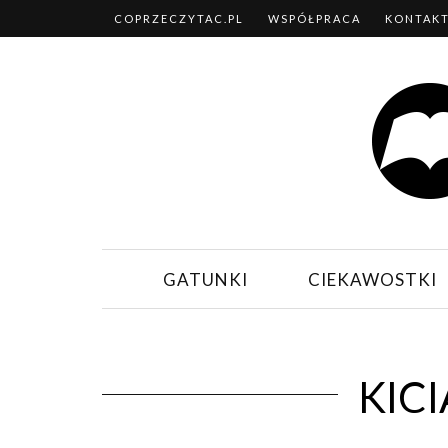
COPRZECZYTAC.PL
WSPÓŁPRACA
KONTAK
GATUNKI
CIEKAWOSTKI
KIC