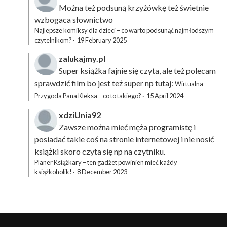
Można też podsuną
krzyżówkę
też świetnie
wzbogaca słownictwo
Najlepsze komiksy dla dzieci – co warto podsunąć najmłodszym
czytelnikom?
·
19 February 2025
zalukajmy.pl
Super książka fajnie się czyta, ale też polecam
sprawdzić film bo jest też super np tutaj:
Wirtualna
Przygoda Pana Kleksa – co to takiego?
·
15 April 2024
xdziUnia92
Zawsze można mieć męża programistę i
posiadać takie coś na stronie internetowej i nie nosić
książki skoro czyta się np na czytniku.
Planer Książkary – ten gadżet powinien mieć każdy
książkoholik!
·
8 December 2023