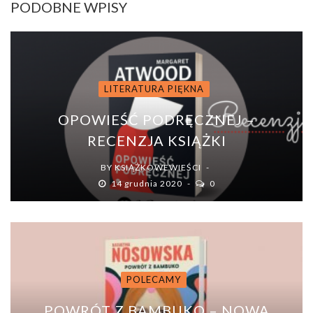
PODOBNE WPISY
LITERATURA PIĘKNA
OPOWIEŚĆ PODRĘCZNEJ –
RECENZJA KSIĄŻKI
BY
KSIĄŻKOWEWIEŚCI
14 grudnia 2020
0
POLECAMY
POWRÓT Z BAMBUKO – NOWA