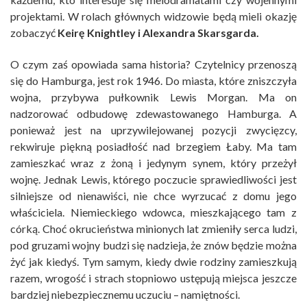
projektami. W rolach głównych widzowie będą mieli okazję
zobaczyć
Keirę Knightley i Alexandra Skarsgarda.
O czym zaś opowiada sama historia? Czytelnicy przenoszą
się do Hamburga, jest rok 1946. Do miasta, które zniszczyła
wojna, przybywa pułkownik Lewis Morgan. Ma on
nadzorować odbudowę zdewastowanego Hamburga. A
ponieważ jest na uprzywilejowanej pozycji zwycięzcy,
rekwiruje piękną posiadłość nad brzegiem Łaby. Ma tam
zamieszkać wraz z żoną i jedynym synem, który przeżył
wojnę. Jednak Lewis, którego poczucie sprawiedliwości jest
silniejsze od nienawiści, nie chce wyrzucać z domu jego
właściciela. Niemieckiego wdowca, mieszkającego tam z
córką. Choć okrucieństwa minionych lat zmieniły serca ludzi,
pod gruzami wojny budzi się nadzieja, że znów będzie można
żyć jak kiedyś. Tym samym, kiedy dwie rodziny zamieszkują
razem, wrogość i strach stopniowo ustępują miejsca jeszcze
bardziej niebezpiecznemu uczuciu – namiętności.