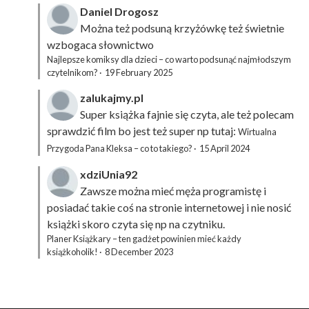
Daniel Drogosz
Można też podsuną
krzyżówkę
też świetnie
wzbogaca słownictwo
Najlepsze komiksy dla dzieci – co warto podsunąć najmłodszym
czytelnikom?
·
19 February 2025
zalukajmy.pl
Super książka fajnie się czyta, ale też polecam
sprawdzić film bo jest też super np tutaj:
Wirtualna
Przygoda Pana Kleksa – co to takiego?
·
15 April 2024
xdziUnia92
Zawsze można mieć męża programistę i
posiadać takie coś na stronie internetowej i nie nosić
książki skoro czyta się np na czytniku.
Planer Książkary – ten gadżet powinien mieć każdy
książkoholik!
·
8 December 2023