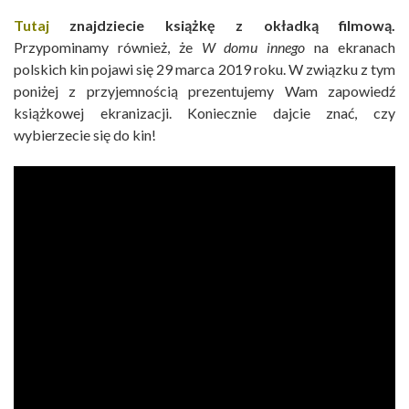
Tutaj
znajdziecie książkę z okładką filmową.
Przypominamy również, że
W domu innego
na ekranach
polskich kin pojawi się 29 marca 2019 roku. W związku z tym
poniżej z przyjemnością prezentujemy Wam zapowiedź
książkowej ekranizacji. Koniecznie dajcie znać, czy
wybierzecie się do kin!