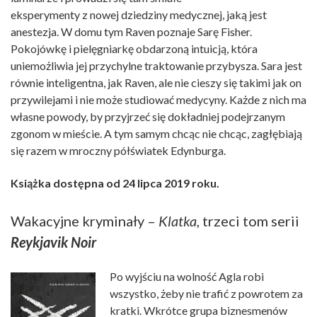
eksperymenty z nowej dziedziny medycznej, jaką jest
anestezja. W domu tym Raven poznaje Sarę Fisher.
Pokojówkę i pielęgniarkę obdarzoną intuicją, która
uniemożliwia jej przychylne traktowanie przybysza. Sara jest
równie inteligentna, jak Raven, ale nie cieszy się takimi jak on
przywilejami i nie może studiować medycyny. Każde z nich ma
własne powody, by przyjrzeć się dokładniej podejrzanym
zgonom w mieście. A tym samym chcąc nie chcąc, zagłębiają
się razem w mroczny półświatek Edynburga.
Książka dostępna od 24 lipca 2019 roku.
Wakacyjne kryminały –
Klatka
, trzeci tom serii
Reykjavik Noir
Po wyjściu na wolność Agla robi
wszystko, żeby nie trafić z powrotem za
kratki. Wkrótce grupa biznesmenów