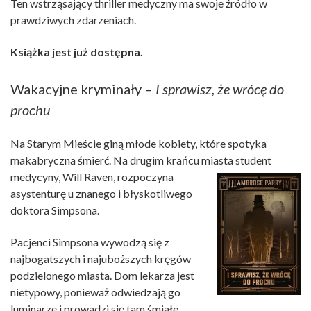
Ten wstrząsający thriller medyczny ma swoje źródło w
prawdziwych zdarzeniach.
Książka jest już dostępna.
Wakacyjne kryminały –
I sprawisz, że wrócę do
prochu
Na Starym Mieście giną młode kobiety, które spotyka
makabryczna śmierć. Na drugim krańcu miasta student
medycyny, Will Raven, rozpoczyna
asystenturę u znanego i błyskotliwego
doktora Simpsona.
Pacjenci Simpsona wywodzą się z
najbogatszych i najuboższych kręgów
podzielonego miasta. Dom lekarza jest
nietypowy, ponieważ odwiedzają go
luminarze i prowadzi się tam śmiałe