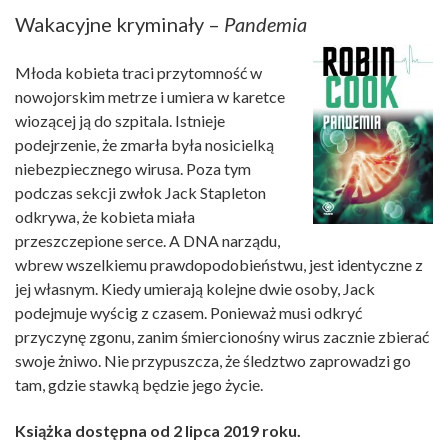
Wakacyjne kryminały –
Pandemia
Młoda kobieta traci przytomność w
nowojorskim metrze i umiera w karetce
wiozącej ją do szpitala. Istnieje
podejrzenie, że zmarła była nosicielką
niebezpiecznego wirusa. Poza tym
podczas sekcji zwłok Jack Stapleton
odkrywa, że kobieta miała
przeszczepione serce. A DNA narządu,
wbrew wszelkiemu prawdopodobieństwu, jest identyczne z
jej własnym. Kiedy umierają kolejne dwie osoby, Jack
podejmuje wyścig z czasem. Ponieważ musi odkryć
przyczynę zgonu, zanim śmiercionośny wirus zacznie zbierać
swoje żniwo. Nie przypuszcza, że śledztwo zaprowadzi go
tam, gdzie stawką będzie jego życie.
Książka dostępna od 2 lipca 2019 roku.