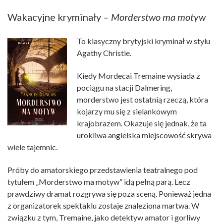
Wakacyjne kryminały –
Morderstwo ma motyw
To klasyczny brytyjski kryminał w stylu
Agathy Christie.
Kiedy Mordecai Tremaine wysiada z
pociągu na stacji Dalmering,
morderstwo jest ostatnią rzeczą, która
kojarzy mu się z sielankowym
krajobrazem. Okazuje się jednak, że ta
urokliwa angielska miejscowość skrywa
wiele tajemnic.
Próby do amatorskiego przedstawienia teatralnego pod
tytułem „Morderstwo ma motyw” idą pełną parą. Lecz
prawdziwy dramat rozgrywa się poza sceną. Ponieważ jedna
z organizatorek spektaklu zostaje znaleziona martwa. W
związku z tym, Tremaine, jako detektyw amator i gorliwy