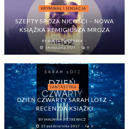
KRYMINAŁ I SENSACJA
SZEPTY SPOZA NICOŚCI – NOWA
KSIĄŻKA REMIGIUSZA MROZA
BY
ANETA ŚWIDERSKA
14 stycznia 2021
0
FANTASTYKA
DZIEŃ CZWARTY SARAH LOTZ –
RECENZJA KSIĄŻKI
BY
MALWINA PIETREWICZ
25 października 2017
0