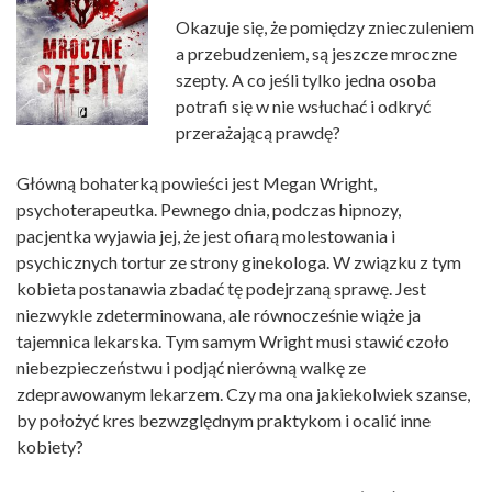
Okazuje się, że pomiędzy znieczuleniem
a przebudzeniem, są jeszcze mroczne
szepty. A co jeśli tylko jedna osoba
potrafi się w nie wsłuchać i odkryć
przerażającą prawdę?
Główną bohaterką powieści jest Megan Wright,
psychoterapeutka. Pewnego dnia, podczas hipnozy,
pacjentka wyjawia jej, że jest ofiarą molestowania i
psychicznych tortur ze strony ginekologa. W związku z tym
kobieta postanawia zbadać tę podejrzaną sprawę. Jest
niezwykle zdeterminowana, ale równocześnie wiąże ja
tajemnica lekarska. Tym samym Wright musi stawić czoło
niebezpieczeństwu i podjąć nierówną walkę ze
zdeprawowanym lekarzem. Czy ma ona jakiekolwiek szanse,
by położyć kres bezwzględnym praktykom i ocalić inne
kobiety?