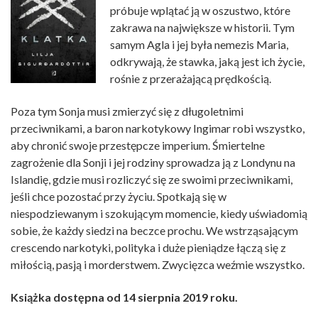
próbuje wplątać ją w oszustwo, które
zakrawa na największe w historii. Tym
samym Agla i jej była nemezis Maria,
odkrywają, że stawka, jaką jest ich życie,
rośnie z przerażającą prędkością.
Poza tym Sonja musi zmierzyć się z długoletnimi
przeciwnikami, a baron narkotykowy Ingimar robi wszystko,
aby chronić swoje przestępcze imperium. Śmiertelne
zagrożenie dla Sonji i jej rodziny sprowadza ją z Londynu na
Islandię, gdzie musi rozliczyć się ze swoimi przeciwnikami,
jeśli chce pozostać przy życiu. Spotkają się w
niespodziewanym i szokującym momencie, kiedy uświadomią
sobie, że każdy siedzi na beczce prochu. We wstrząsającym
crescendo narkotyki, polityka i duże pieniądze łączą się z
miłością, pasją i morderstwem. Zwycięzca weźmie wszystko.
Książka dostępna od 14 sierpnia 2019 roku.