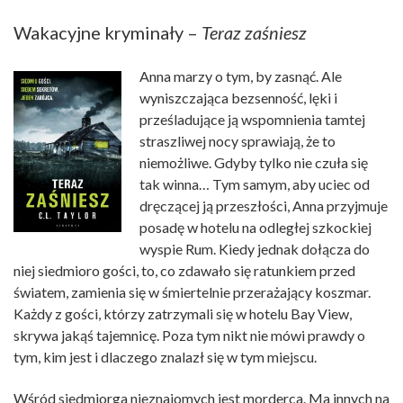
Wakacyjne kryminały –
Teraz zaśniesz
Anna marzy o tym, by zasnąć. Ale
wyniszczająca bezsenność, lęki i
prześladujące ją wspomnienia tamtej
straszliwej nocy sprawiają, że to
niemożliwe. Gdyby tylko nie czuła się
tak winna… Tym samym, aby uciec od
dręczącej ją przeszłości, Anna przyjmuje
posadę w hotelu na odległej szkockiej
wyspie Rum. Kiedy jednak dołącza do
niej siedmioro gości, to, co zdawało się ratunkiem przed
światem, zamienia się w śmiertelnie przerażający koszmar.
Każdy z gości, którzy zatrzymali się w hotelu Bay View,
skrywa jakąś tajemnicę. Poza tym nikt nie mówi prawdy o
tym, kim jest i dlaczego znalazł się w tym miejscu.
Wśród siedmiorga nieznajomych jest morderca. Ma innych na