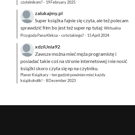
czytelnikom?
·
19 February 2025
zalukajmy.pl
Super książka fajnie się czyta, ale też polecam
sprawdzić film bo jest też super np tutaj:
Wirtualna
Przygoda Pana Kleksa – co to takiego?
·
15 April 2024
xdziUnia92
Zawsze można mieć męża programistę i
posiadać takie coś na stronie internetowej i nie nosić
książki skoro czyta się np na czytniku.
Planer Książkary – ten gadżet powinien mieć każdy
książkoholik!
·
8 December 2023