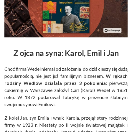
Z ojca na syna: Karol, Emil i Jan
Choć firma Wedel niemal od założenia do dziś cieszy się dużą
popularnością, nie jest już familijnym biznesem.
W rękach
rodziny Wedlów działała przez 3 pokolenia
: pierwszą
cukiernię w Warszawie założył Carl (Karol) Wedel w 1851
roku. W 1872 podarował fabrykę w prezencie ślubnym
swojemu synowi Emilowi.
Z kolei Jan, syn Emila i wnuk Karola, przejął stery rodzinnej
firmy w 1923 r. Niestety po II wojnie światowej majątek i
dorobek życia odebrały Janowi władze komunistyczne,