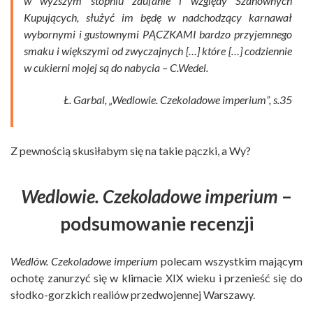
w wyższym stopniu zaufanie i względy Szanownych
Kupujących, służyć im będę w nadchodzący karnawał
wybornymi i gustownymi PĄCZKAMI bardzo przyjemnego
smaku i większymi od zwyczajnych […] które […] codziennie
w cukierni mojej są do nabycia – C.Wedel.
Ł. Garbal, „Wedlowie. Czekoladowe imperium”, s.35
Z pewnością skusiłabym się na takie pączki, a Wy?
Wedlowie. Czekoladowe imperium
–
podsumowanie recenzji
Wedlów. Czekoladowe imperium
polecam wszystkim mającym
ochotę zanurzyć się w klimacie XIX wieku i przenieść się do
słodko-gorzkich realiów przedwojennej Warszawy.