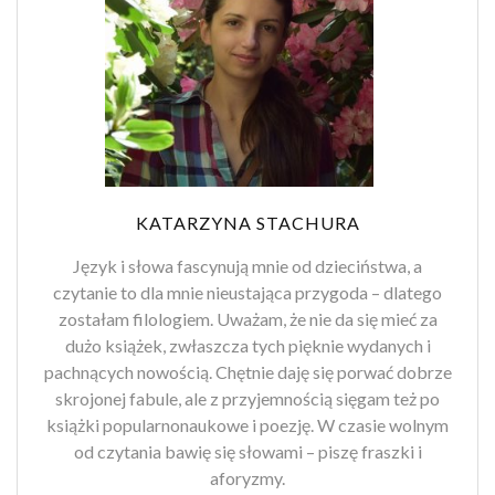
KATARZYNA STACHURA
Język i słowa fascynują mnie od dzieciństwa, a
czytanie to dla mnie nieustająca przygoda – dlatego
zostałam filologiem. Uważam, że nie da się mieć za
dużo książek, zwłaszcza tych pięknie wydanych i
pachnących nowością. Chętnie daję się porwać dobrze
skrojonej fabule, ale z przyjemnością sięgam też po
książki popularnonaukowe i poezję. W czasie wolnym
od czytania bawię się słowami – piszę fraszki i
aforyzmy.