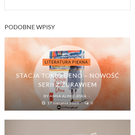
PODOBNE WPISY
LITERATURA PIĘKNA
STACJA TOKIO UENO – NOWOŚĆ
SERII Z ŻURAWIEM
BY
ANNA ALIMOWSKA
17 sierpnia 2020
0