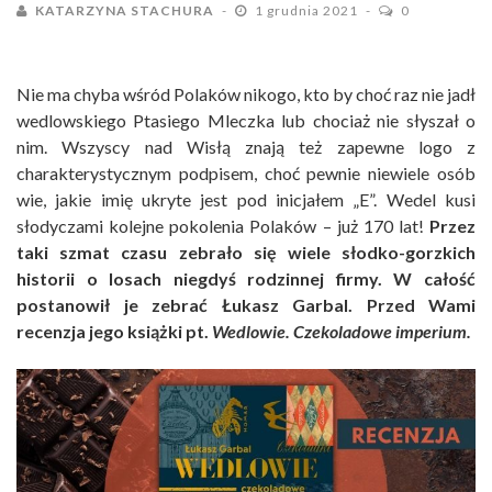
KATARZYNA STACHURA
1 grudnia 2021
0
Nie ma chyba wśród Polaków nikogo, kto by choć raz nie jadł
wedlowskiego Ptasiego Mleczka lub chociaż nie słyszał o
nim. Wszyscy nad Wisłą znają też zapewne logo z
charakterystycznym podpisem, choć pewnie niewiele osób
wie, jakie imię ukryte jest pod inicjałem „E”. Wedel kusi
słodyczami kolejne pokolenia Polaków – już 170 lat!
Przez
taki szmat czasu zebrało się wiele słodko-gorzkich
historii o losach niegdyś rodzinnej firmy. W całość
postanowił je zebrać Łukasz Garbal. Przed Wami
recenzja jego książki pt.
Wedlowie. Czekoladowe imperium.