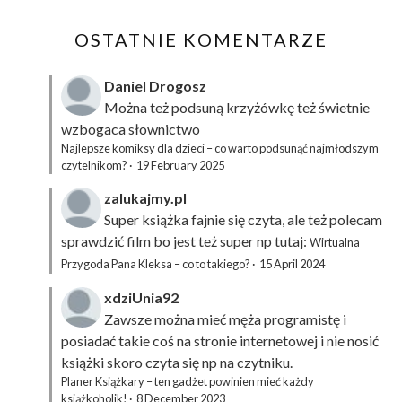
OSTATNIE KOMENTARZE
Daniel Drogosz
Można też podsuną
krzyżówkę
też świetnie
wzbogaca słownictwo
Najlepsze komiksy dla dzieci – co warto podsunąć najmłodszym
czytelnikom?
·
19 February 2025
zalukajmy.pl
Super książka fajnie się czyta, ale też polecam
sprawdzić film bo jest też super np tutaj:
Wirtualna
Przygoda Pana Kleksa – co to takiego?
·
15 April 2024
xdziUnia92
Zawsze można mieć męża programistę i
posiadać takie coś na stronie internetowej i nie nosić
książki skoro czyta się np na czytniku.
Planer Książkary – ten gadżet powinien mieć każdy
książkoholik!
·
8 December 2023