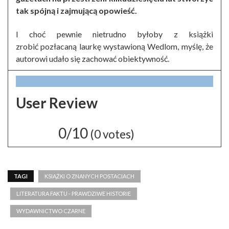
tak spójną i zajmującą opowieść.
I choć pewnie nietrudno byłoby z książki
zrobić pozłacaną laurkę wystawioną Wedlom, myślę, że
autorowi udało się zachować obiektywność.
User Review
0/10
(
0
votes)
TAGI
KSIĄŻKI O ZNANYCH POSTACIACH
LITERATURA FAKTU - PRAWDZIWE HISTORIE
WYDAWNICTWO CZARNE