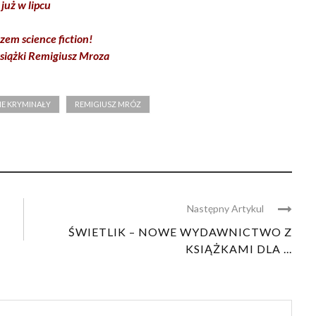
już w lipcu
em science fiction!
siążki Remigiusz Mroza
IE KRYMINAŁY
REMIGIUSZ MRÓZ
Następny Artykul
ŚWIETLIK – NOWE WYDAWNICTWO Z
KSIĄŻKAMI DLA ...