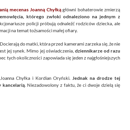
 panią mecenas Joanną Chyłką
główni bohaterowie zmierzą
mowlęcia, którego zwłoki odnaleziono na jednym z
nkcjonariusze policji próbują odnaleźć rodziców dziecka, ale
macji na temat tożsamości małej ofiary.
 Docierają do matki, która przed kamerami zarzeka się, że nie
jest jej synek. Mimo jej oświadczenia,
dziennikarze od razu
ec tych okoliczności zapowiada się jeden z najgłośniejszych
 Joanna Chyłka i Kordian Oryński.
Jednak na drodze tej
 kancelarią
. Niezadowolony z faktu, że ci dwoje dzielą się