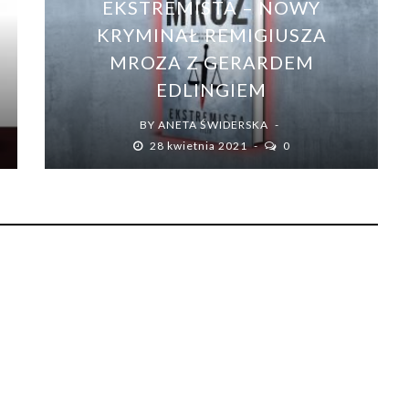
EKSTREMISTA – NOWY
KRYMINAŁ REMIGIUSZA
MROZA Z GERARDEM
EDLINGIEM
BY
ANETA ŚWIDERSKA
28 kwietnia 2021
0