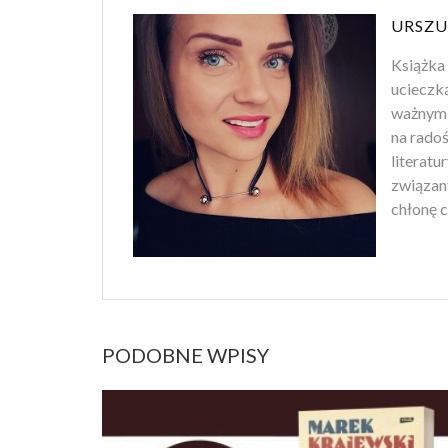
URSZU
Książka 
ucieczk
ważnym 
na rado
literatu
związan
chłonę c
PODOBNE WPISY