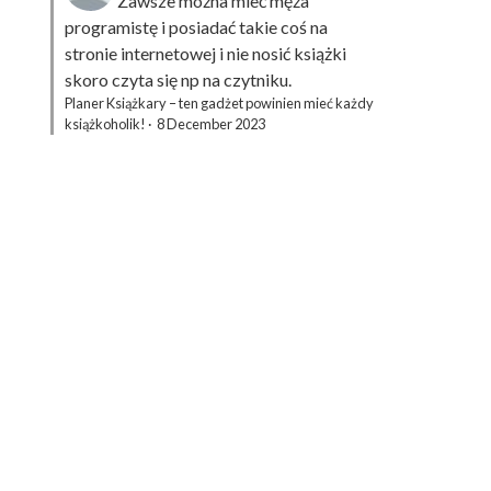
Zawsze można mieć męża
programistę i posiadać takie coś na
stronie internetowej i nie nosić książki
skoro czyta się np na czytniku.
Planer Książkary – ten gadżet powinien mieć każdy
książkoholik!
·
8 December 2023