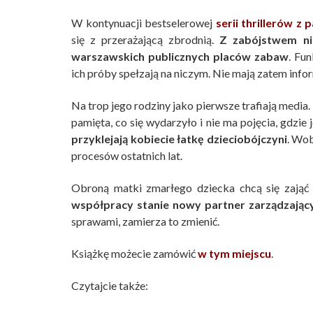
W kontynuacji bestselerowej
serii thrillerów z
się z przerażającą zbrodnią.
Z zabójstwem nie
warszawskich publicznych placów zabaw
. Fu
ich próby spełzają na niczym. Nie mają zatem infor
Na trop jego rodziny jako pierwsze trafiają media.
pamięta, co się wydarzyło i nie ma pojęcia, gdzie 
przyklejają kobiecie łatkę dzieciobójczyni
. Wob
procesów ostatnich lat.
Obroną matki zmarłego dziecka chcą się zająć
współpracy stanie nowy partner zarządzający
sprawami, zamierza to zmienić.
Książkę możecie zamówić
w tym miejscu
.
Czytajcie także: