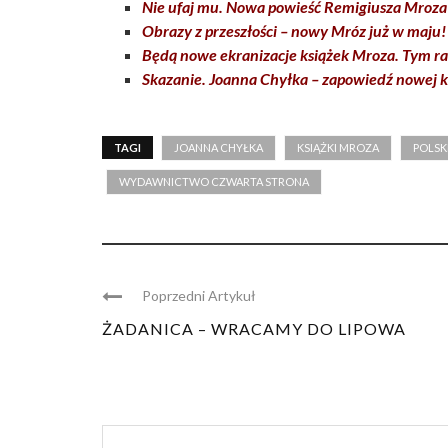
Nie ufaj mu. Nowa powieść Remigiusza Mroza 
Obrazy z przeszłości – nowy Mróz już w maju!
Będą nowe ekranizacje książek Mroza. Tym raz
Skazanie. Joanna Chyłka – zapowiedź nowej k
TAGI
JOANNA CHYŁKA
KSIĄŻKI MROZA
POLSK
WYDAWNICTWO CZWARTA STRONA
Poprzedni Artykuł
ŻADANICA – WRACAMY DO LIPOWA