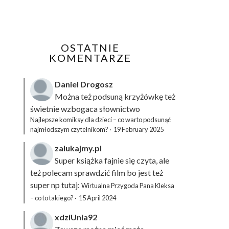
OSTATNIE
KOMENTARZE
Daniel Drogosz
Można też podsuną
krzyżówkę
też
świetnie wzbogaca słownictwo
Najlepsze komiksy dla dzieci – co warto podsunąć
najmłodszym czytelnikom?
·
19 February 2025
zalukajmy.pl
Super książka fajnie się czyta, ale
też polecam sprawdzić film bo jest też
super np tutaj:
Wirtualna Przygoda Pana Kleksa
– co to takiego?
·
15 April 2024
xdziUnia92