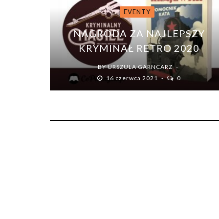
EVENTY
NAGRODA ZA NAJLEPSZY
KRYMINAŁ RETRO 2020
BY
URSZULA GARNCARZ
16 czerwca 2021
0