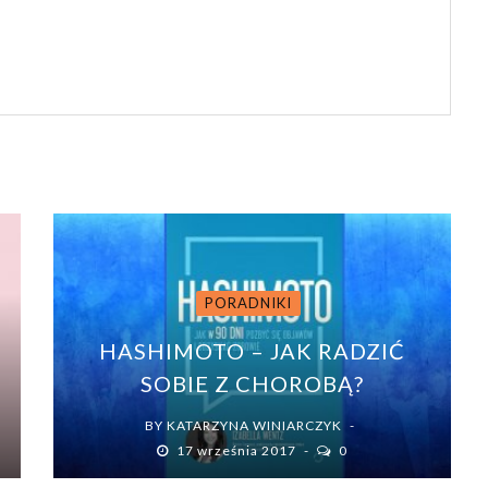
PORADNIKI
HASHIMOTO – JAK RADZIĆ
SOBIE Z CHOROBĄ?
BY
KATARZYNA WINIARCZYK
17 września 2017
0