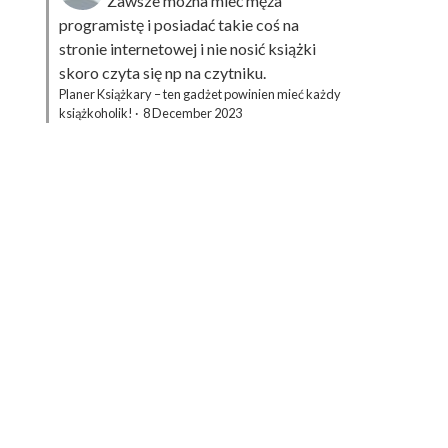
Zawsze można mieć męża
programistę i posiadać takie coś na
stronie internetowej i nie nosić książki
skoro czyta się np na czytniku.
Planer Książkary – ten gadżet powinien mieć każdy
książkoholik!
·
8 December 2023