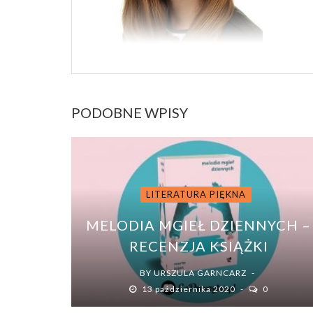
PODOBNE WPISY
LITERATURA PIĘKNA
MELODIA MGIEŁ DZIENNYCH –
RECENZJA KSIĄŻKI
BY
URSZULA GARNCARZ
13 października 2020
0