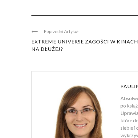
Poprzedni Artykuł
EXTREME UNIVERSE ZAGOŚCI W KINAC
NA DŁUŻEJ?
PAULI
Absolwen
po książ
Uprawiam
które d
siebie i
wykrzyw