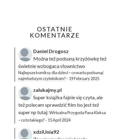
OSTATNIE
KOMENTARZE
Daniel Drogosz
Można też podsuną
krzyżówkę
też
świetnie wzbogaca słownictwo
Najlepsze komiksy dla dzieci – co warto podsunąć
najmłodszym czytelnikom?
·
19 February 2025
zalukajmy.pl
Super książka fajnie się czyta, ale
też polecam sprawdzić film bo jest też
super np tutaj:
Wirtualna Przygoda Pana Kleksa
– co to takiego?
·
15 April 2024
xdziUnia92