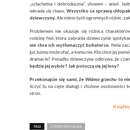
„szlachetna i dobroduszna”, słowem – anioł. Je
wkrada się chaos.
Wszystko za sprawą chłopak
dziewczyny.
Ale mimo tych ogromnych różnic, zako
Problemem nie okazuje się różnica charakter
rodzinę Nel, która zabrania dziewczynie spotyka
nie chce ich wytłumaczyć bohaterce.
Nela zacz
już, komu może ufać, a komu nie. Kto chce jej po
dramacie? Ponadto dziewczyna odkrywa, że czarn
będzie jej wybór? Jak potoczą się jej losy?
Przekonajcie się sami, że
Widmo grzechu
to nie
liczyć tu na cięte dialogi i złożone osobowości 
stron.
Książkę 
TAGI
LITERATURA POLSKA