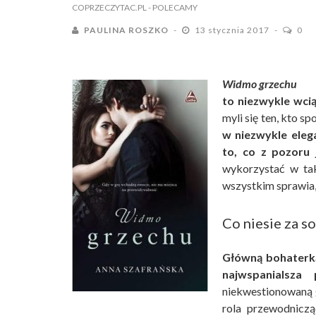
COPRZECZYTAC.PL
- POLECAMY
PAULINA ROSZKO
13 stycznia 2017
0
Widmo grzechu
to niezwykle wcią
myli się ten, kto sp
w niezwykle eleg
to, co z pozoru 
wykorzystać w tak
wszystkim sprawia,
Co niesie za s
Główną bohaterką 
najwspanialsza p
niekwestionowaną 
rola przewodniczą