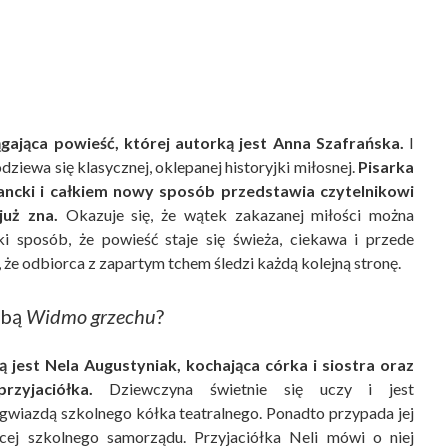
gająca powieść, której autorką jest Anna Szafrańska.
I
odziewa się klasycznej, oklepanej historyjki miłosnej.
Pisarka
ancki i całkiem nowy sposób przedstawia czytelnikowi
już zna.
Okazuje się, że wątek zakazanej miłości można
i sposób, że powieść staje się świeża, ciekawa i przede
 że odbiorca z zapartym tchem śledzi każdą kolejną stronę.
obą
Widmo grzechu
?
jest Nela Augustyniak, kochająca córka i siostra oraz
rzyjaciółka.
Dziewczyna świetnie się uczy i jest
gwiazdą szkolnego kółka teatralnego. Ponadto przypada jej
cej szkolnego samorządu. Przyjaciółka Neli mówi o niej