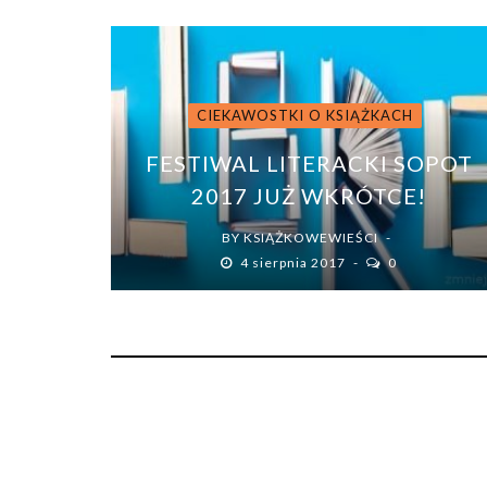
CIEKAWOSTKI O KSIĄŻKACH
FESTIWAL LITERACKI SOPOT
2017 JUŻ WKRÓTCE!
BY
KSIĄŻKOWEWIEŚCI
4 sierpnia 2017
0