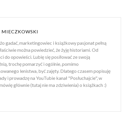
 MIECZKOWSKI
użo gadać, marketingowiec i książkowy pasjonat pełną
aściwie można powiedzieć, że żyję historiami. Od
i do opowieści. Lubię się posiłować ze swoją
nią, trochę pomarzyć i ogólnie, pomimo
owanego lenistwa, być zajęty. Dlatego czasem popisuję
ady i prowadzę na YouTubie kanał "Posłuchajcie", w
ówię głównie (tutaj nie ma zdziwienia) o książkach :)