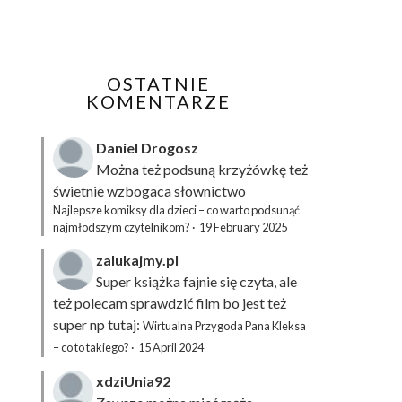
OSTATNIE
KOMENTARZE
Daniel Drogosz
Można też podsuną
krzyżówkę
też
świetnie wzbogaca słownictwo
Najlepsze komiksy dla dzieci – co warto podsunąć
najmłodszym czytelnikom?
·
19 February 2025
zalukajmy.pl
Super książka fajnie się czyta, ale
też polecam sprawdzić film bo jest też
super np tutaj:
Wirtualna Przygoda Pana Kleksa
– co to takiego?
·
15 April 2024
xdziUnia92