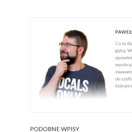
PAWEŁ
Co tu d
gębą. Wł
opowieśc
wyobraź
zaawans
do szufl
którym m
PODOBNE WPISY