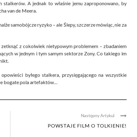
ch stalkerów. A jednak to właśnie jemu zaproponowano, by
cha van de Meera.
iemalże samobójcze ryzyko – ale Ślepy, szczerze mówiąc, nie za
się zetknąć z cokolwiek nietypowym problemem – zbadaniem
inących w jednym i tym samym sektorze Zony. Co takiego im
nikt.
 opowieści byłego stalkera, przysięgającego na wszystkie
lnie bogate pola artefaktów…
Następny Artykul
POWSTAJE FILM O TOLKIENIE!