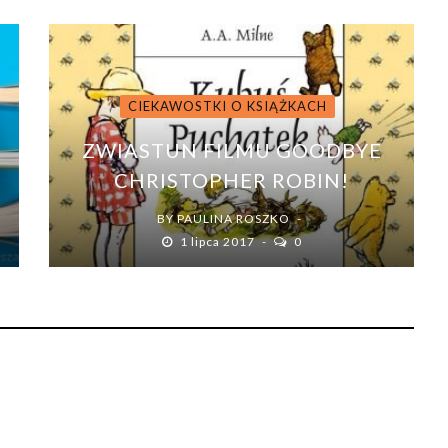
CIEKAWOSTKI O KSIĄŻKACH
ZWIASTUN FILMU GOODBYE
CHRISTOPHER ROBIN!
BY
PAULINA ROSZKO
1 lipca 2017
0