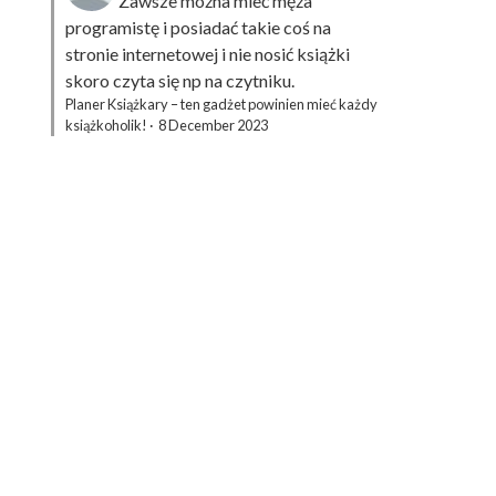
Zawsze można mieć męża
programistę i posiadać takie coś na
stronie internetowej i nie nosić książki
skoro czyta się np na czytniku.
Planer Książkary – ten gadżet powinien mieć każdy
książkoholik!
·
8 December 2023