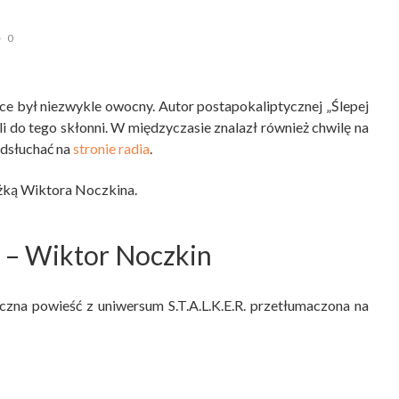
0
ce był niezwykle owocny. Autor postapokaliptycznej „Ślepej
i do tego skłonni. W międzyczasie znalazł również chwilę na
dsłuchać na
stronie radia
.
żką Wiktora Noczkina.
– Wiktor Noczkin
czna powieść z uniwersum S.T.A.L.K.E.R. przetłumaczona na