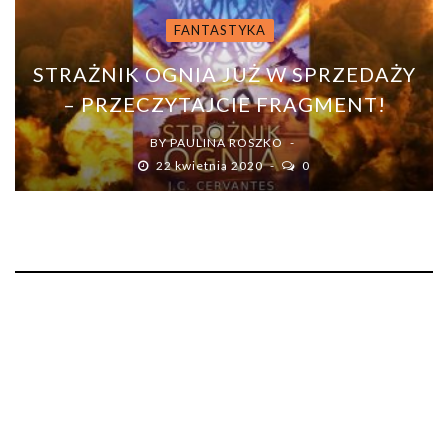
FANTASTYKA
STRAŻNIK OGNIA JUŻ W SPRZEDAŻY
– PRZECZYTAJCIE FRAGMENT!
BY
PAULINA ROSZKO
22 kwietnia 2020
0