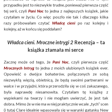
przypadku jest to niezwykle trudne, ponieważ pierwsza część
tej serii, czyli
Pani Noc
to jedna z najlepszych książek, jakie
czytałam w życiu. Co więc poszło nie tak i dlaczego kilka
razy próbowałam czytać
Władcę cieni
po raz kolejny i
kolejny, aż w końcu się poddałam?
Władca cieni. Mroczne intrygi 2
Recenzja – ta
książka złamała mi serce
Zacznę może od tego, że
Pani Noc
, czyli pierwsza część
Mrocznych Intryg
to jedna z moich ulubionych książek ever.
Opowieść o dwójce bohaterów, połączonych ze sobą
niezwykłą więzią, obietnicą, że będą swoimi partnerami w
walce i w przyjaźni, która przerodziła się w coś zakazanego,
była naprawdę niesamowita. Czytałam tę książkę z
wypiekami na twarzy i nie mogłam uwierzyć, że jest tak
dobra. Mimo że w nie ma w niej praktycznie wcale „tych” scen
(i tutaj Clare idealnie wpasowała się w warunki gatunku New