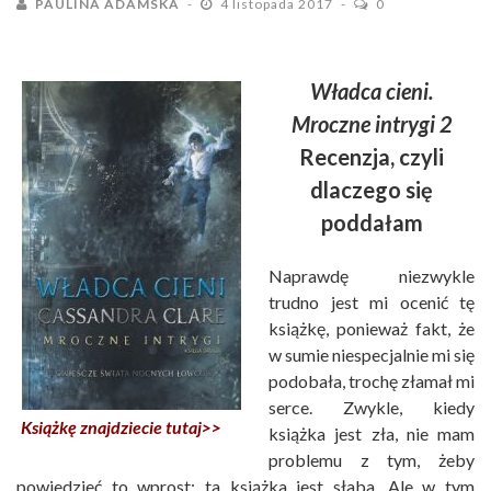
PAULINA ADAMSKA
4 listopada 2017
0
Władca cieni.
Mroczne intrygi 2
Recenzja, czyli
dlaczego się
poddałam
Naprawdę niezwykle
trudno jest mi ocenić tę
książkę, ponieważ fakt, że
w sumie niespecjalnie mi się
podobała, trochę złamał mi
serce. Zwykle, kiedy
Książkę znajdziecie tutaj>>
książka jest zła, nie mam
problemu z tym, żeby
powiedzieć to wprost: ta książka jest słaba. Ale w tym