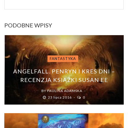
PODOBNE WPISY
FANTASTYKA
ANGELFALL. PENRYN I KRES DNI –
RECENZJA KSIĄŻKI SUSAN EE
BY
PAULINA ADAMSKA
23 lipca 2016
0