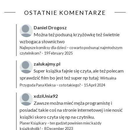
OSTATNIE KOMENTARZE
Daniel Drogosz
Można też podsuną
krzyżówkę
też świetnie
wzbogaca słownictwo
Najlepsze komiksy dla dzieci – co warto podsunąć najmłodszym
czytelnikom?
·
19 February 2025
zalukajmy.pl
Super książka fajnie się czyta, ale też polecam
sprawdzić film bo jest też super np tutaj:
Wirtualna
Przygoda Pana Kleksa – co to takiego?
·
15 April 2024
xdziUnia92
Zawsze można mieć męża programistę i
posiadać takie coś na stronie internetowej i nie nosić
książki skoro czyta się np na czytniku.
Planer Książkary – ten gadżet powinien mieć każdy
książkoholik!
·
8 December 2023