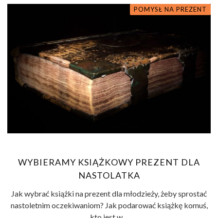
POMYSŁ NA PREZENT
WYBIERAMY KSIĄŻKOWY PREZENT DLA
NASTOLATKA
Jak wybrać książki na prezent dla młodzieży, żeby sprostać
nastoletnim oczekiwaniom? Jak podarować książkę komuś,
kto jest w ...