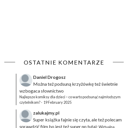
OSTATNIE KOMENTARZE
Daniel Drogosz
Można też podsuną
krzyżówkę
też świetnie
wzbogaca słownictwo
Najlepsze komiksy dla dzieci – co warto podsunąć najmłodszym
czytelnikom?
·
19 February 2025
zalukajmy.pl
Super książka fajnie się czyta, ale też polecam
sprawdzić film bo jest też super np tutaj:
Wirtualna