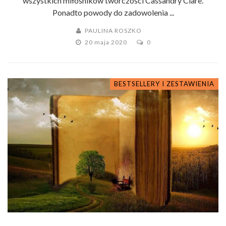
wszystkich miłośników twórczości Cassandry Clare.
Ponadto powody do zadowolenia ...
PAULINA ROSZKO
20 maja 2020
0
BESTSELLERY I ZESTAWIENIA