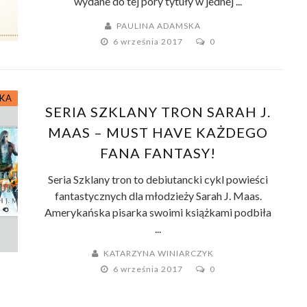
wydane do tej pory tytuły w jednej ...
PAULINA ADAMSKA
6 września 2017
0
KA
SERIA SZKLANY TRON SARAH J.
MAAS – MUST HAVE KAŻDEGO
FANA FANTASY!
Seria Szklany tron to debiutancki cykl powieści
fantastycznych dla młodzieży Sarah J. Maas.
Amerykańska pisarka swoimi książkami podbiła
...
KATARZYNA WINIARCZYK
6 września 2017
0