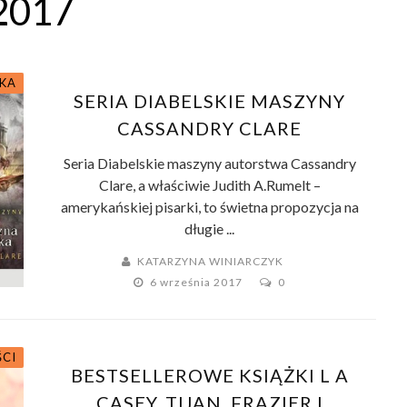
2017
KA
SERIA DIABELSKIE MASZYNY
CASSANDRY CLARE
Seria Diabelskie maszyny autorstwa Cassandry
Clare, a właściwie Judith A.Rumelt –
amerykańskiej pisarki, to świetna propozycja na
długie ...
KATARZYNA WINIARCZYK
6 września 2017
0
ŚCI
BESTSELLEROWE KSIĄŻKI L A
CASEY, TIJAN, FRAZIER I