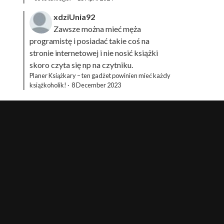
xdziUnia92
Zawsze można mieć męża
programistę i posiadać takie coś na
stronie internetowej i nie nosić książki
skoro czyta się np na czytniku.
Planer Książkary – ten gadżet powinien mieć każdy
książkoholik!
·
8 December 2023