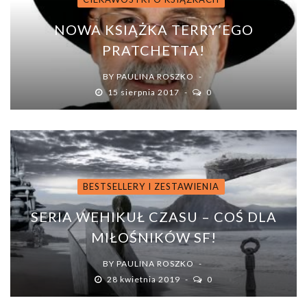
NOWA KSIĄŻKA TERRY’EGO
PRATCHETTA!
BY
PAULINA ROSZKO
15 sierpnia 2017
0
BESTSELLERY I ZESTAWIENIA
SERIA WEHIKUŁ CZASU – COŚ DLA
MIŁOŚNIKÓW SF!
BY
PAULINA ROSZKO
28 kwietnia 2019
0