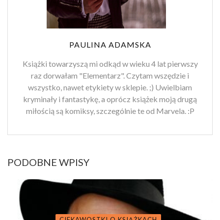
PAULINA ADAMSKA
Książki towarzyszą mi odkąd w wieku 4 lat pierwszy
raz dorwałam "Elementarz". Czytam wszędzie i
wszystko, nawet etykiety w sklepie. ;) Uwielbiam
kryminały i fantastykę, a oprócz książek moją drugą
miłością są komiksy, szczególnie te od Marvela. :P
PODOBNE WPISY
CIEKAWOSTKI O KSIĄŻKACH