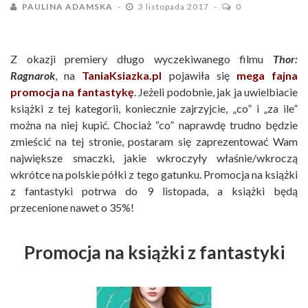
PAULINA ADAMSKA
3 listopada 2017
0
Z okazji premiery długo wyczekiwanego filmu
Thor:
Ragnarok
, na
TaniaKsiazka.pl
pojawiła się
mega fajna
promocja na fantastykę
. Jeżeli podobnie, jak ja uwielbiacie
książki z tej kategorii, koniecznie zajrzyjcie, „co” i „za ile”
można na niej kupić. Chociaż “co” naprawdę trudno będzie
zmieścić na tej stronie, postaram się zaprezentować Wam
największe smaczki, jakie wkroczyły właśnie/wkroczą
wkrótce na polskie półki z tego gatunku. Promocja na książki
z fantastyki potrwa do 9 listopada, a książki będą
przecenione nawet o 35%!
Promocja na książki z fantastyki