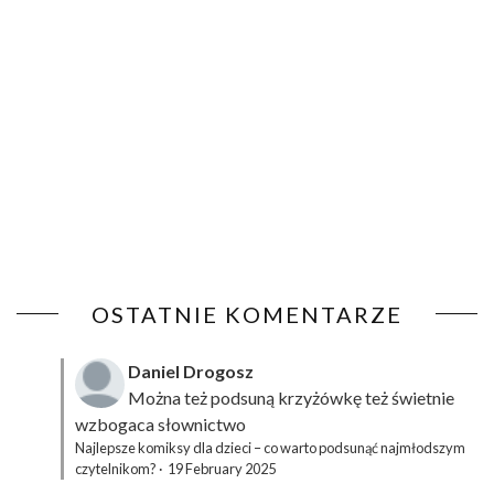
OSTATNIE KOMENTARZE
Daniel Drogosz
Można też podsuną
krzyżówkę
też świetnie
wzbogaca słownictwo
Najlepsze komiksy dla dzieci – co warto podsunąć najmłodszym
czytelnikom?
·
19 February 2025