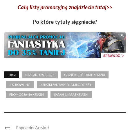
Całą listę promocyjną znajdziecie tutaj>>
Po które tytuły sięgniecie?
TAGI
CASSANDRA CLARE
GDZIE KUPIĆ TANIE KSIĄŻKI
J. K. ROWLING
KSIĄŻKI FANTASY DLA MŁODZIEŻY
PROMOCJA NA KSIĄŻKI
SARAH J. MAAS KSIĄŻKI
Poprzedni Artykuł