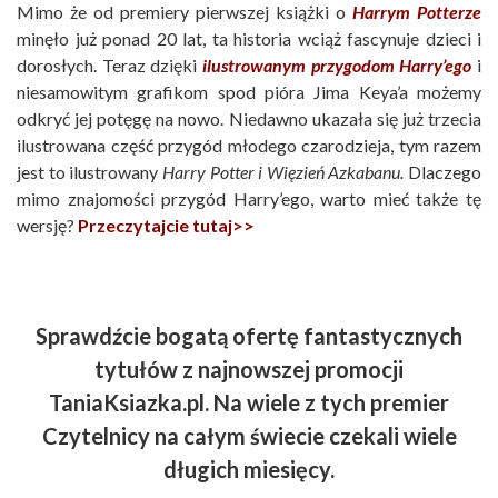
Mimo że od premiery pierwszej książki o
Harrym Potterze
minęło już ponad 20 lat, ta historia wciąż fascynuje dzieci i
dorosłych. Teraz dzięki
ilustrowanym przygodom Harry’ego
i
niesamowitym grafikom spod pióra Jima Keya’a możemy
odkryć jej potęgę na nowo. Niedawno ukazała się już trzecia
ilustrowana część przygód młodego czarodzieja, tym razem
jest to ilustrowany
Harry Potter i Więzień Azkabanu.
Dlaczego
mimo znajomości przygód Harry’ego, warto mieć także tę
wersję?
Przeczytajcie tutaj>>
Sprawdźcie bogatą ofertę fantastycznych
tytułów z najnowszej promocji
TaniaKsiazka.pl. Na wiele z tych premier
Czytelnicy na całym świecie czekali wiele
długich miesięcy.