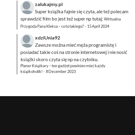
zalukajmy.pl
Super książka fajnie się czyta, ale też polecam
sprawdzić film bo jest też super np tutaj:
Wirtualna
Przygoda Pana Kleksa – co to takiego?
·
15 April 2024
xdziUnia92
Zawsze można mieć męża programistę i
posiadać takie coś na stronie internetowej i nie nosić
książki skoro czyta się np na czytniku.
Planer Książkary – ten gadżet powinien mieć każdy
książkoholik!
·
8 December 2023