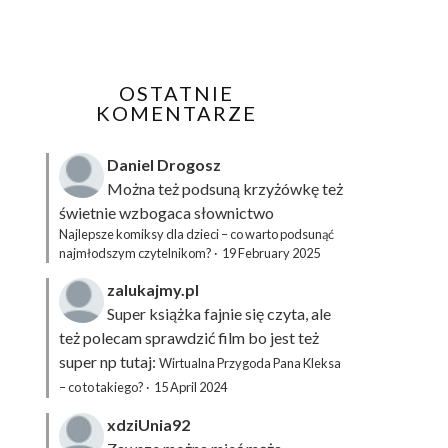
OSTATNIE
KOMENTARZE
Daniel Drogosz
Można też podsuną
krzyżówkę
też
świetnie wzbogaca słownictwo
Najlepsze komiksy dla dzieci – co warto podsunąć
najmłodszym czytelnikom?
·
19 February 2025
zalukajmy.pl
Super książka fajnie się czyta, ale
też polecam sprawdzić film bo jest też
super np tutaj:
Wirtualna Przygoda Pana Kleksa
– co to takiego?
·
15 April 2024
xdziUnia92