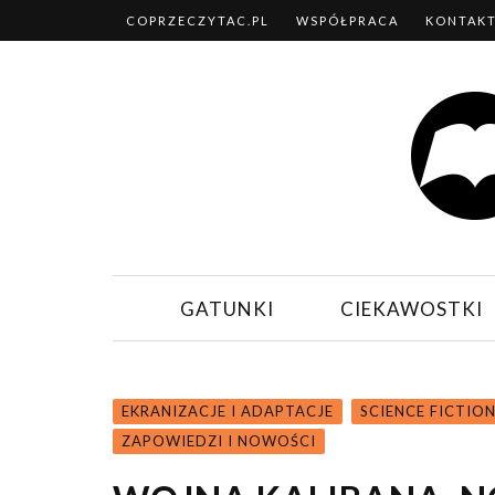
COPRZECZYTAC.PL
WSPÓŁPRACA
KONTAK
GATUNKI
CIEKAWOSTKI
EKRANIZACJE I ADAPTACJE
SCIENCE FICTIO
ZAPOWIEDZI I NOWOŚCI