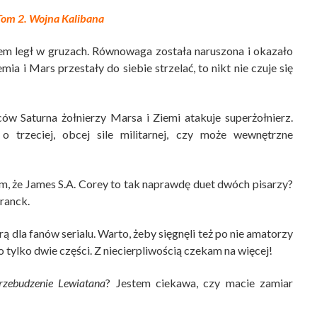
Tom 2. Wojna Kalibana
em legł w gruzach. Równowaga została naruszona i okazało
mia i Mars przestały do siebie strzelać, to nikt nie czuje się
ów Saturna żołnierzy Marsa i Ziemi atakuje superżołnierz.
 trzeciej, obcej sile militarnej, czy może wewnętrzne
m, że James S.A. Corey to tak naprawdę duet dwóch pisarzy?
ranck.
rą dla fanów serialu. Warto, żeby sięgnęli też po nie amatorzy
o tylko dwie części. Z niecierpliwością czekam na więcej!
rzebudzenie Lewiatana
? Jestem ciekawa, czy macie zamiar