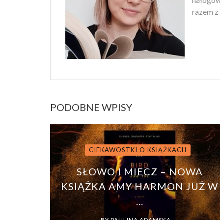
razem z 
PODOBNE WPISY
CIEKAWOSTKI O KSIĄŻKACH
SŁOWO I MIECZ – NOWA
KSIĄŻKA AMY HARMON JUŻ W
...
BY
PAULINA ADAMSKA