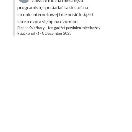
Zawsze można mieć męża
programistę i posiadać takie coś na
stronie internetowej i nie nosić książki
skoro czyta się np na czytniku.
Planer Książkary – ten gadżet powinien mieć każdy
książkoholik!
·
8 December 2023