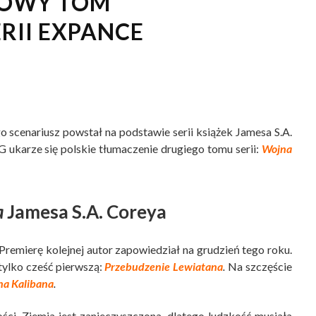
NOWY TOM
RII EXPANCE
go scenariusz powstał na podstawie serii książek Jamesa S.A.
karze się polskie tłumaczenie drugiego tomu serii:
Wojna
a
Jamesa S.A. Coreya
k. Premierę kolejnej autor zapowiedział na grudzień tego roku.
 tylko cześć pierwszą:
Przebudzenie Lewiatana
.
Na szczęście
na Kalibana
.
łości. Ziemia jest zanieczyszczona, dlatego ludzkość musiała