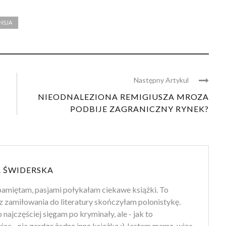
ANSJA
Następny Artykul
NIEODNALEZIONA REMIGIUSZA MROZA
PODBIJE ZAGRANICZNY RYNEK?
 ŚWIDERSKA
amiętam, pasjami połykałam ciekawe książki. To
z zamiłowania do literatury skończyłam polonistykę.
 najczęściej sięgam po kryminały, ale - jak to
ec - nie gardzę żadną inną książką ;) Jestem mamą, więc