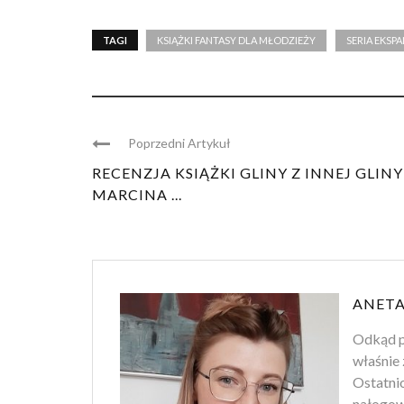
TAGI
KSIĄŻKI FANTASY DLA MŁODZIEŻY
SERIA EKSP
Poprzedni Artykuł
RECENZJA KSIĄŻKI GLINY Z INNEJ GLINY
MARCINA ...
ANETA
Odkąd p
właśnie 
Ostatnio
nałogowi