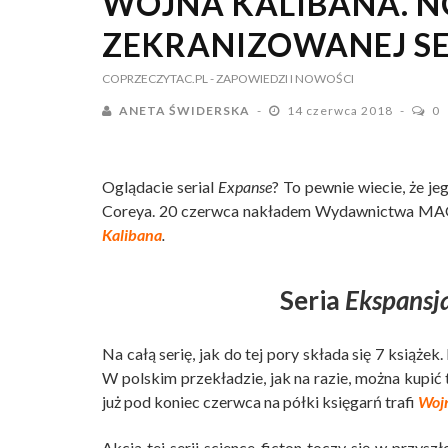
WOJNA KALIBANA. 
ZEKRANIZOWANEJ SE
COPRZECZYTAC.PL
- ZAPOWIEDZI I NOWOŚCI
ANETA ŚWIDERSKA
14 czerwca 2018
0
Oglądacie serial
Expanse
? To pewnie wiecie, że je
Coreya. 20 czerwca nakładem Wydawnictwa MAG u
Kalibana
.
Seria
Ekspansj
Na całą serię, jak do tej pory składa się 7 książe
W polskim przekładzie, jak na razie, można kupić
już pod koniec czerwca na półki księgarń trafi
Woj
Akcja tej serii science-ficton toczy się w przysz