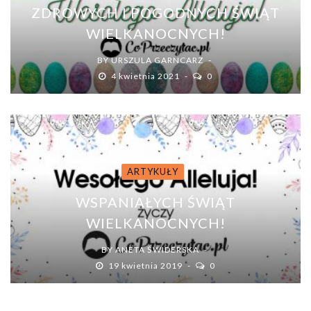
ZDROWYCH I POGODNYCH ŚWIĄT
WIELKANOCNYCH!
BY
URSZULA GARNCARZ
4 kwietnia 2021
0
ARTYKUŁY
WSPANIAŁYCH ŚWIĄT
WIELKANOCNYCH!
BY
ANETA ŚWIDERSKA
19 kwietnia 2019
0