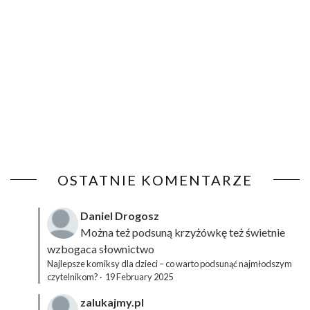
OSTATNIE KOMENTARZE
Daniel Drogosz
Można też podsuną
krzyżówkę
też świetnie
wzbogaca słownictwo
Najlepsze komiksy dla dzieci – co warto podsunąć najmłodszym
czytelnikom?
·
19 February 2025
zalukajmy.pl