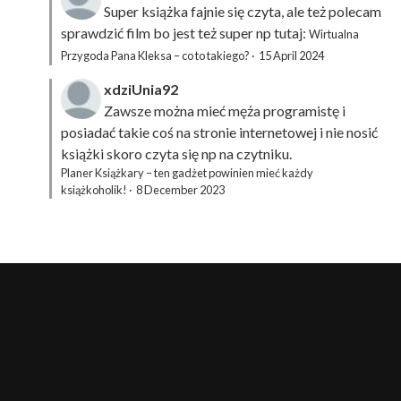
Super książka fajnie się czyta, ale też polecam
sprawdzić film bo jest też super np tutaj:
Wirtualna
Przygoda Pana Kleksa – co to takiego?
·
15 April 2024
xdziUnia92
Zawsze można mieć męża programistę i
posiadać takie coś na stronie internetowej i nie nosić
książki skoro czyta się np na czytniku.
Planer Książkary – ten gadżet powinien mieć każdy
książkoholik!
·
8 December 2023