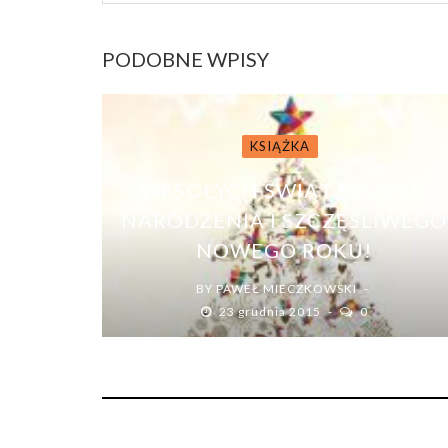
PODOBNE WPISY
KSIĄŻKA
WESOŁYCH ŚWIĄT BOŻEGO
NARODZENIA I SZCZĘŚLIWEGO
NOWEGO ROKU!
BY
PAWEŁ MIECZKOWSKI
23 grudnia 2015
0