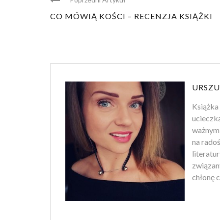
CO MÓWIĄ KOŚCI – RECENZJA KSIĄŻKI
URSZU
Książka 
ucieczk
ważnym 
na rado
literatu
związan
chłonę c