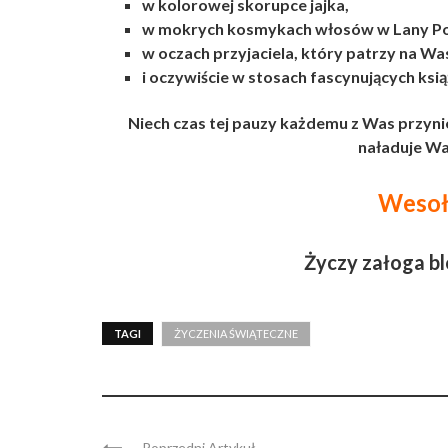
w kolorowej skorupce jajka,
w mokrych kosmykach włosów w Lany Po
w oczach przyjaciela, który patrzy na Wa
i oczywiście w stosach fascynujących ksi
Niech czas tej pauzy każdemu z Was przynies
naładuje Wa
Wesołe
Życzy załoga b
TAGI
ŻYCZENIA ŚWIĄTECZNE
Poprzedni Artykuł