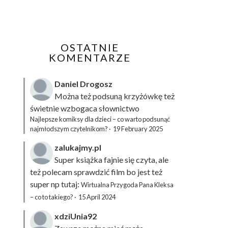
OSTATNIE
KOMENTARZE
Daniel Drogosz
Można też podsuną
krzyżówkę
też
świetnie wzbogaca słownictwo
Najlepsze komiksy dla dzieci – co warto podsunąć
najmłodszym czytelnikom?
·
19 February 2025
zalukajmy.pl
Super książka fajnie się czyta, ale
też polecam sprawdzić film bo jest też
super np tutaj:
Wirtualna Przygoda Pana Kleksa
– co to takiego?
·
15 April 2024
xdziUnia92