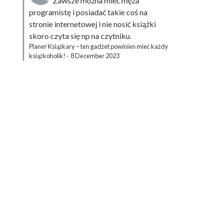
Zawsze można mieć męża
programistę i posiadać takie coś na
stronie internetowej i nie nosić książki
skoro czyta się np na czytniku.
Planer Książkary – ten gadżet powinien mieć każdy
książkoholik!
·
8 December 2023