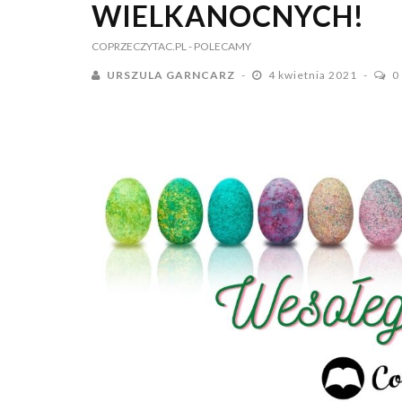
WIELKANOCNYCH!
COPRZECZYTAC.PL
- POLECAMY
URSZULA GARNCARZ
4 kwietnia 2021
0