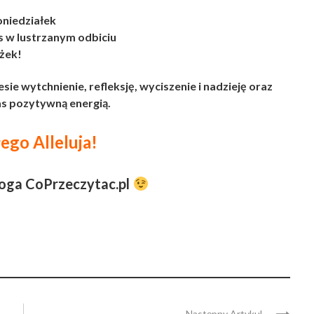
niedziałek
s w lustrzanym odbiciu
ążek!
ie wytchnienie, refleksję, wyciszenie i nadzieję oraz
s pozytywną energią.
go Alleluja!
loga CoPrzeczytac.pl
Następny Artykul