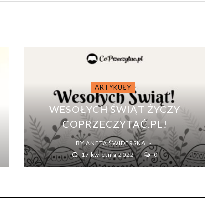
ARTYKUŁY
WESOŁYCH ŚWIĄT ŻYCZY
COPRZECZYTAĆ.PL!
BY
ANETA ŚWIDERSKA
17 kwietnia 2022
0