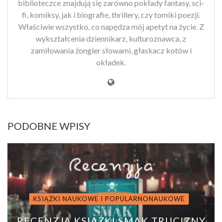
biblioteczce znajdują się zarówno pokłady fantasy, sci-
fi, komiksy, jak i biografie, thrillery, czy tomiki poezji.
Właściwie wszystko, co napędza mój apetyt na życie. Z
wykształcenia dziennikarz, kulturoznawca, z
zamiłowania żongler słowami, głaskacz kotów i
okładek.
PODOBNE WPISY
KSIĄŻKI NAUKOWE I POPULARNONAUKOWE
RECENZJA KSIĄŻKI SMAK TRUCIZNY