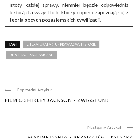
istoty każdej sprawy, niemniej będzie odpowiednią
lekturą dla wszystkich, którzy dopiero zapoznają się
z
teorią obcych pozaziemskich cywilizacji.
TAGI
LITERATURA FAKTU - PRAWDZIWE HISTORIE
REPORTAŻE ZAGRANICZNE
Poprzedni Artykuł
FILM O SHIRLEY JACKSON – ZWIASTUN!
Następny Artykul
SŁYNNE DANIA Z PRZYJACIÓŁ – KSIĄŻKA