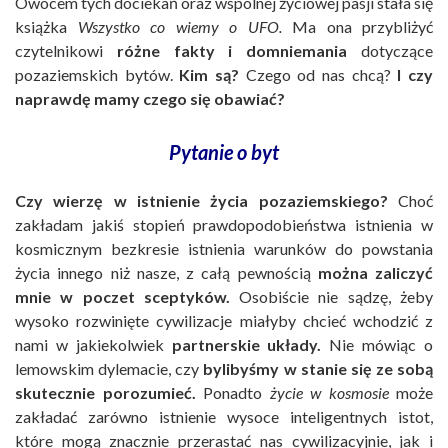
Owocem tych dociekań oraz wspólnej życiowej pasji stała się
książka
Wszystko co wiemy o UFO.
Ma ona przybliżyć
czytelnikowi
różne fakty i domniemania
dotyczące
pozaziemskich bytów.
Kim są?
Czego od nas chcą?
I czy
naprawdę mamy czego się obawiać?
Pytanie o byt
Czy wierzę w istnienie życia pozaziemskiego?
Choć
zakładam jakiś stopień prawdopodobieństwa istnienia w
kosmicznym bezkresie istnienia warunków do powstania
życia innego niż nasze, z całą pewnością
można zaliczyć
mnie w poczet sceptyków.
Osobiście nie sądzę, żeby
wysoko rozwinięte cywilizacje miałyby chcieć wchodzić z
nami w jakiekolwiek
partnerskie układy.
Nie mówiąc o
lemowskim dylemacie, czy
bylibyśmy w stanie się ze sobą
skutecznie porozumieć.
Ponadto
życie w kosmosie
może
zakładać zarówno istnienie wysoce inteligentnych istot,
które mogą znacznie przerastać nas cywilizacyjnie, jak i