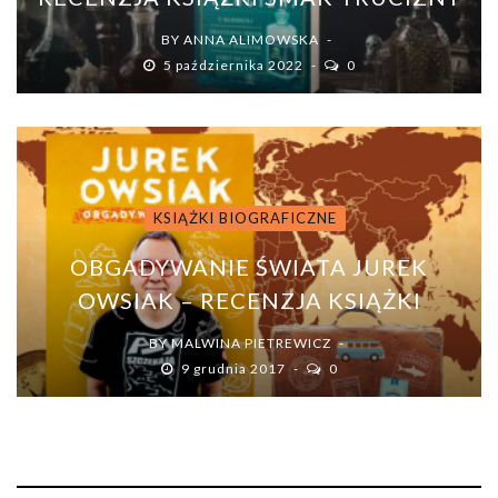
BY
ANNA ALIMOWSKA
5 października 2022
0
KSIĄŻKI BIOGRAFICZNE
OBGADYWANIE ŚWIATA JUREK
OWSIAK – RECENZJA KSIĄŻKI
BY
MALWINA PIETREWICZ
9 grudnia 2017
0