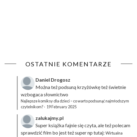
OSTATNIE KOMENTARZE
Daniel Drogosz
Można też podsuną
krzyżówkę
też świetnie
wzbogaca słownictwo
Najlepsze komiksy dla dzieci – co warto podsunąć najmłodszym
czytelnikom?
·
19 February 2025
zalukajmy.pl
Super książka fajnie się czyta, ale też polecam
sprawdzić film bo jest też super np tutaj:
Wirtualna