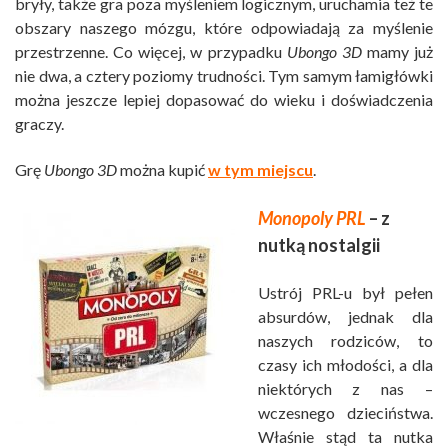
bryły, także gra poza myśleniem logicznym, uruchamia też te
obszary naszego mózgu, które odpowiadają za myślenie
przestrzenne. Co więcej, w przypadku
Ubongo 3D
mamy już
nie dwa, a cztery poziomy trudności. Tym samym łamigłówki
można jeszcze lepiej dopasować do wieku i doświadczenia
graczy.
Grę
Ubongo 3D
można kupić
w tym miejscu
.
Monopoly PRL
– z
nutką nostalgii
Ustrój PRL-u był pełen
absurdów, jednak dla
naszych rodziców, to
czasy ich młodości, a dla
niektórych z nas –
wczesnego dzieciństwa.
Właśnie stąd ta nutka