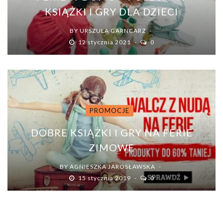
KSIĄŻKI I GRY DLA DZIECI
BY
URSZULA GARNCARZ
12 stycznia 2021
0
PROMOCJE
DOBRE KSIĄŻKI I GRY NA FERIE
ZIMOWE
BY
AGNIESZKA JAROSŁAWSKA
15 stycznia 2019
0