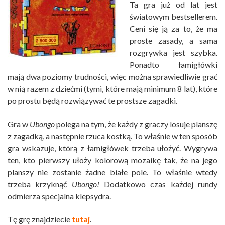
Ta gra już od lat jest
światowym bestsellerem.
Ceni się ją za to, że ma
proste zasady, a sama
rozgrywka jest szybka.
Ponadto łamigłówki
mają dwa poziomy trudności, więc można sprawiedliwie grać
w nią razem z dziećmi (tymi, które mają minimum 8 lat), które
po prostu będą rozwiązywać te prostsze zagadki.
Gra w
Ubongo
polega na tym, że każdy z graczy losuje planszę
z zagadką, a następnie rzuca kostką. To właśnie w ten sposób
gra wskazuje, którą z łamigłówek trzeba ułożyć. Wygrywa
ten, kto pierwszy ułoży kolorową mozaikę tak, że na jego
planszy nie zostanie żadne białe pole. To właśnie wtedy
trzeba krzyknąć
Ubongo!
Dodatkowo czas każdej rundy
odmierza specjalna klepsydra.
Tę grę znajdziecie
tutaj
.