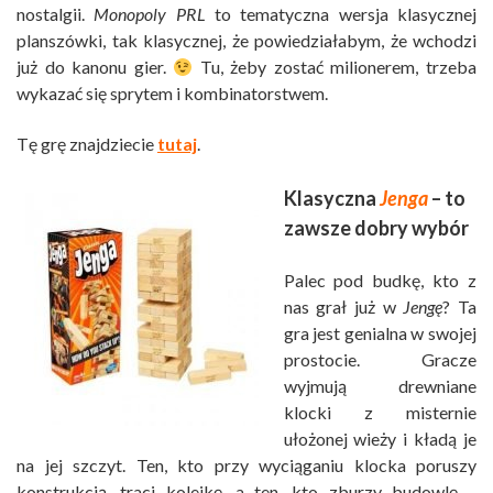
nostalgii.
Monopoly PRL
to tematyczna wersja klasycznej
planszówki, tak klasycznej, że powiedziałabym, że wchodzi
już do kanonu gier.
Tu, żeby zostać milionerem, trzeba
wykazać się sprytem i kombinatorstwem.
Tę grę znajdziecie
tutaj
.
Klasyczna
Jenga
– to
zawsze dobry wybór
Palec pod budkę, kto z
nas grał już w
Jengę
? Ta
gra jest genialna w swojej
prostocie. Gracze
wyjmują drewniane
klocki z misternie
ułożonej wieży i kładą je
na jej szczyt. Ten, kto przy wyciąganiu klocka poruszy
konstrukcją, traci kolejkę, a ten, kto zburzy budowlę –