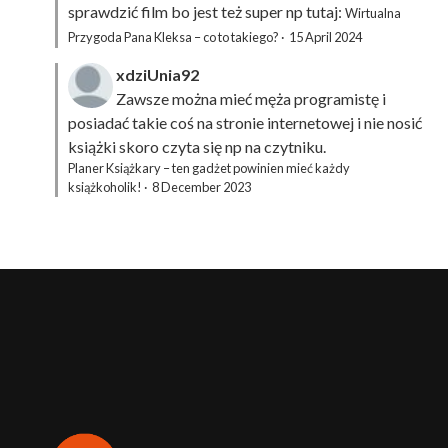
sprawdzić film bo jest też super np tutaj:
Wirtualna
Przygoda Pana Kleksa – co to takiego?
·
15 April 2024
xdziUnia92
Zawsze można mieć męża programistę i
posiadać takie coś na stronie internetowej i nie nosić
książki skoro czyta się np na czytniku.
Planer Książkary – ten gadżet powinien mieć każdy
książkoholik!
·
8 December 2023