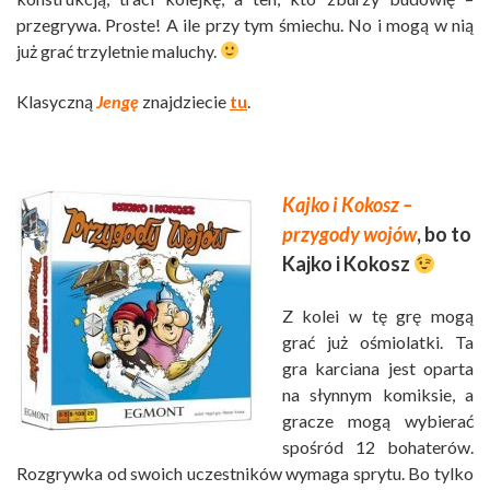
przegrywa. Proste! A ile przy tym śmiechu. No i mogą w nią
już grać trzyletnie maluchy.
Klasyczną
Jengę
znajdziecie
tu
.
Kajko i Kokosz –
przygody wojów
, bo to
Kajko i Kokosz
Z kolei w tę grę mogą
grać już ośmiolatki. Ta
gra karciana jest oparta
na słynnym komiksie, a
gracze mogą wybierać
spośród 12 bohaterów.
Rozgrywka od swoich uczestników wymaga sprytu. Bo tylko