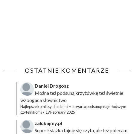
OSTATNIE KOMENTARZE
Daniel Drogosz
Można też podsuną
krzyżówkę
też świetnie
wzbogaca słownictwo
Najlepsze komiksy dla dzieci – co warto podsunąć najmłodszym
czytelnikom?
·
19 February 2025
zalukajmy.pl
Super książka fajnie się czyta, ale też polecam