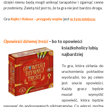
dzięki niemu będą mogli uniknąć tarapatów i zgarnąć cenne
przedmioty. Zaletą też jest to, że ta gra nie jest bardzo droga.
Gra
Kajko i Kokosz – przygody wojów
jest
w tym miejscu
.
Opowieści dziwnej treści
– bo to opowieści
ksiażkoholicy lubią
najbardziej
To gra, która skłania do
uruchomienia pokładów
wyobraźni, bo jej celem
jest snucie opowieści.
Każdy gracz będzie
musiał wymyślić
opowieść, która będzie
pasować do wylosowanych piktogramów. Co więcej, można