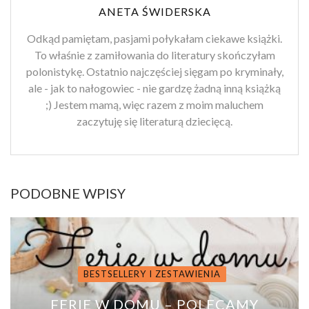
ANETA ŚWIDERSKA
Odkąd pamiętam, pasjami połykałam ciekawe książki.
To właśnie z zamiłowania do literatury skończyłam
polonistykę. Ostatnio najczęściej sięgam po kryminały,
ale - jak to nałogowiec - nie gardzę żadną inną książką
;) Jestem mamą, więc razem z moim maluchem
zaczytuję się literaturą dziecięcą.
PODOBNE WPISY
BESTSELLERY I ZESTAWIENIA
FERIE W DOMU – POLECAMY