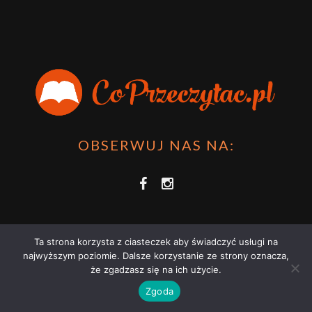
OBSERWUJ NAS NA:
Ta strona korzysta z ciasteczek aby świadczyć usługi na
najwyższym poziomie. Dalsze korzystanie ze strony oznacza,
że zgadzasz się na ich użycie.
COPRZECZYTAĆ.PL 2021 | STRONA WYKORZYSTUJE PLIKI COOKIES |
Zgoda
ZAPOZNAJ SIĘ Z
POLITYKĄ PRYWATNOŚCI