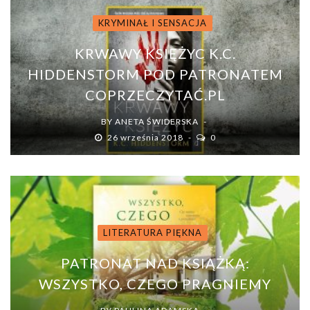
KRYMINAŁ I SENSACJA
KRWAWY KSIĘŻYC K.C.
HIDDENSTORM POD PATRONATEM
COPRZECZYTAĆ.PL
BY
ANETA ŚWIDERSKA
26 września 2018
0
LITERATURA PIĘKNA
PATRONAT NAD KSIĄŻKĄ:
WSZYSTKO, CZEGO PRAGNIEMY