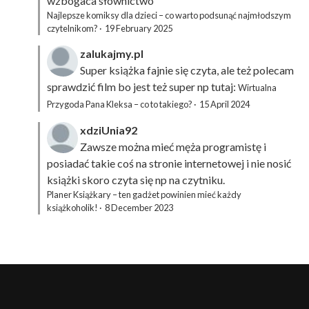
wzbogaca słownictwo
Najlepsze komiksy dla dzieci – co warto podsunąć najmłodszym
czytelnikom?
·
19 February 2025
zalukajmy.pl
Super książka fajnie się czyta, ale też polecam
sprawdzić film bo jest też super np tutaj:
Wirtualna
Przygoda Pana Kleksa – co to takiego?
·
15 April 2024
xdziUnia92
Zawsze można mieć męża programistę i
posiadać takie coś na stronie internetowej i nie nosić
książki skoro czyta się np na czytniku.
Planer Książkary – ten gadżet powinien mieć każdy
książkoholik!
·
8 December 2023