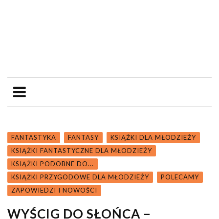
FANTASTYKA
FANTASY
KSIĄŻKI DLA MŁODZIEŻY
KSIĄŻKI FANTASTYCZNE DLA MŁODZIEŻY
KSIĄŻKI PODOBNE DO...
KSIĄŻKI PRZYGODOWE DLA MŁODZIEŻY
POLECAMY
ZAPOWIEDZI I NOWOŚCI
WYŚCIG DO SŁOŃCA –