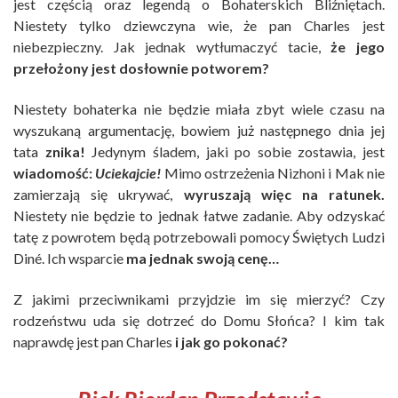
jest częścią oraz legendą o Bohaterskich Bliźniętach.
Niestety tylko dziewczyna wie, że pan Charles jest
niebezpieczny. Jak jednak wytłumaczyć tacie,
że jego
przełożony jest dosłownie potworem?
Niestety bohaterka nie będzie miała zbyt wiele czasu na
wyszukaną argumentację, bowiem już następnego dnia jej
tata
znika!
Jedynym śladem, jaki po sobie zostawia, jest
wiadomość:
Uciekajcie!
Mimo ostrzeżenia Nizhoni i Mak nie
zamierzają się ukrywać,
wyruszają więc na ratunek.
Niestety nie będzie to jednak łatwe zadanie. Aby odzyskać
tatę z powrotem będą potrzebowali pomocy Świętych Ludzi
Diné. Ich wsparcie
ma jednak swoją cenę…
Z jakimi przeciwnikami przyjdzie im się mierzyć? Czy
rodzeństwu uda się dotrzeć do Domu Słońca? I kim tak
naprawdę jest pan Charles
i jak go pokonać?