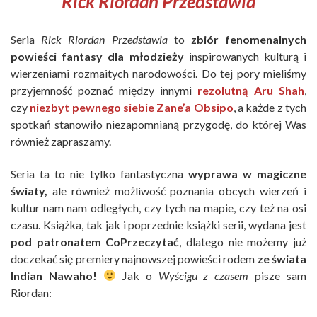
Rick Riordan Przedstawia
Seria
Rick Riordan Przedstawia
to
zbiór fenomenalnych
powieści fantasy dla młodzieży
inspirowanych kulturą i
wierzeniami rozmaitych narodowości. Do tej pory mieliśmy
przyjemność poznać między innymi
rezolutną Aru Shah
,
czy
niezbyt pewnego siebie Zane’a Obsipo
, a każde z tych
spotkań stanowiło niezapomnianą przygodę, do której Was
również zapraszamy.
Seria ta to nie tylko fantastyczna
wyprawa w magiczne
światy,
ale również możliwość poznania obcych wierzeń i
kultur nam nam odległych, czy tych na mapie, czy też na osi
czasu. Książka, tak jak i poprzednie książki serii, wydana jest
pod patronatem CoPrzeczytać
, dlatego nie możemy już
doczekać się premiery najnowszej powieści rodem
ze świata
Indian Nawaho!
Jak o
Wyścigu z czasem
pisze sam
Riordan: