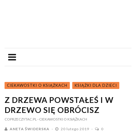
CIEKAWOSTKI O KSIĄŻKACH
KSIĄŻKI DLA DZIECI
Z DRZEWA POWSTAŁEŚ I W
DRZEWO SIĘ OBRÓCISZ
COPRZECZYTAC.PL
- CIEKAWOSTKI O KSIĄŻKACH
ANETA ŚWIDERSKA
20 lutego 2019
0