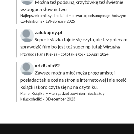
Można też podsuną
krzyżówkę
też świetnie
wzbogaca słownictwo
Najlepsze komiksy dla dzieci – co warto podsunąć najmłodszym
czytelnikom?
·
19 February 2025
zalukajmy.pl
Super książka fajnie się czyta, ale też polecam
sprawdzić film bo jest też super np tutaj:
Wirtualna
Przygoda Pana Kleksa – co to takiego?
·
15 April 2024
xdziUnia92
Zawsze można mieć męża programistę i
posiadać takie coś na stronie internetowej i nie nosić
książki skoro czyta się np na czytniku.
Planer Książkary – ten gadżet powinien mieć każdy
książkoholik!
·
8 December 2023