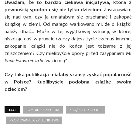
Uważam, że to bardzo ciekawa inicjatywa, która z
pewnością spodoba się nie tylko dzieciom
. Zastanawiam
się nad tym, czy ja umiałabym się przełamać i zakopać
książkę w ziemi. Od małego wałkowano mi, że o książki
należy dbać… Może w tej wyjątkowej sytuacji, w której
niszcząc coś, w gruncie rzeczy dajesz życie czemuś innemu,
zakopanie książki nie do końca jest tożsame z jej
zniszczeniem? Czy mielibyście opory przed zasypaniem
Mi
Papa Estuvo en la Selva
ziemią?
Czy taka publikacja miałaby szansę zyskać popularność
w Polsce? Kupilibyście podobną książkę swoim
dzieciom?
TAGI
CZYTANIE DZIECIOM
KSIĄŻKI O EKOLOGII
PROMOWANIE CZYTELNICTWA