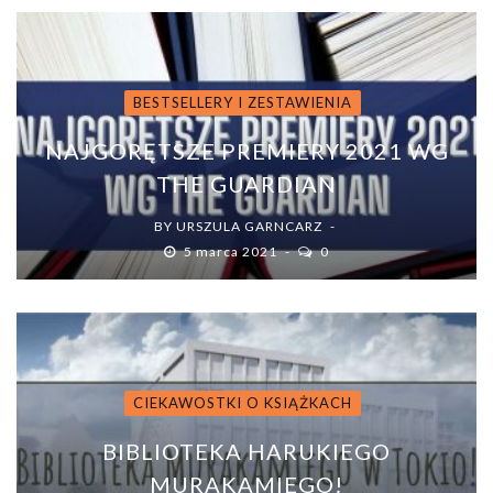
BESTSELLERY I ZESTAWIENIA
NAJGORĘTSZE PREMIERY 2021 WG
THE GUARDIAN
BY
URSZULA GARNCARZ
5 marca 2021
0
CIEKAWOSTKI O KSIĄŻKACH
BIBLIOTEKA HARUKIEGO
MURAKAMIEGO!