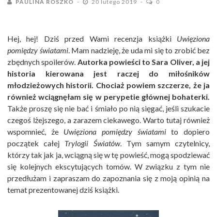
PAULINA ROSZKO
20 lutego 2019
0
Hej, hej! Dziś przed Wami recenzja książki
Uwięziona
pomiędzy światami
. Mam nadzieję, że uda mi się to zrobić bez
zbędnych spoilerów.
Autorka powieści to Sara Oliver, a jej
historia kierowana jest raczej do miłośników
młodzieżowych historii. Chociaż powiem szczerze, że ja
również wciągnęłam się w perypetie głównej bohaterki.
Także proszę się nie bać i śmiało po nią sięgać, jeśli szukacie
czegoś lżejszego, a zarazem ciekawego. Warto tutaj również
wspomnieć, że
Uwięziona pomiędzy światami
to dopiero
początek całej
Trylogii Światów
. Tym samym czytelnicy,
którzy tak jak ja, wciągną się w tę powieść, mogą spodziewać
się kolejnych ekscytujących tomów. W związku z tym nie
przedłużam i zapraszam do zapoznania się z moją opinią na
temat prezentowanej dziś książki.