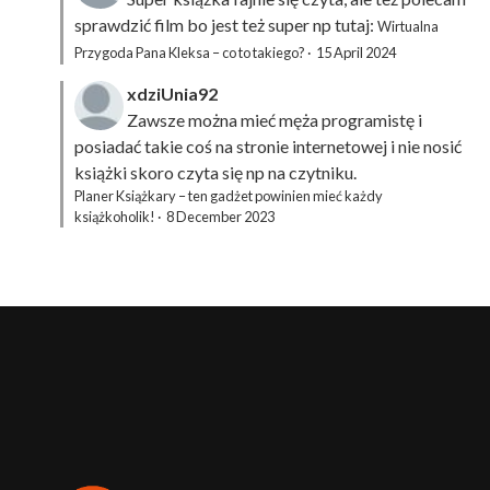
sprawdzić film bo jest też super np tutaj:
Wirtualna
Przygoda Pana Kleksa – co to takiego?
·
15 April 2024
xdziUnia92
Zawsze można mieć męża programistę i
posiadać takie coś na stronie internetowej i nie nosić
książki skoro czyta się np na czytniku.
Planer Książkary – ten gadżet powinien mieć każdy
książkoholik!
·
8 December 2023