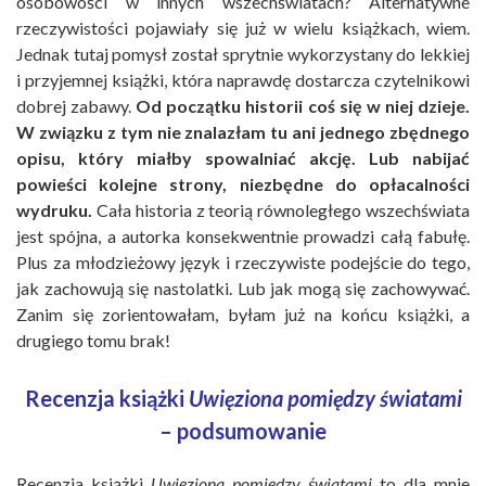
osobowości w innych wszechświatach? Alternatywne
rzeczywistości pojawiały się już w wielu książkach, wiem.
Jednak tutaj pomysł został sprytnie wykorzystany do lekkiej
i przyjemnej książki, która naprawdę dostarcza czytelnikowi
dobrej zabawy.
Od początku historii coś się w niej dzieje.
W związku z tym nie znalazłam tu ani jednego zbędnego
opisu, który miałby spowalniać akcję. Lub nabijać
powieści kolejne strony, niezbędne do opłacalności
wydruku.
Cała historia z teorią równoległego wszechświata
jest spójna, a autorka konsekwentnie prowadzi całą fabułę.
Plus za młodzieżowy język i rzeczywiste podejście do tego,
jak zachowują się nastolatki. Lub jak mogą się zachowywać.
Zanim się zorientowałam, byłam już na końcu książki, a
drugiego tomu brak!
Recenzja książki
Uwięziona pomiędzy światami
– podsumowanie
Recenzja książki
Uwięziona pomiędzy światami
to dla mnie