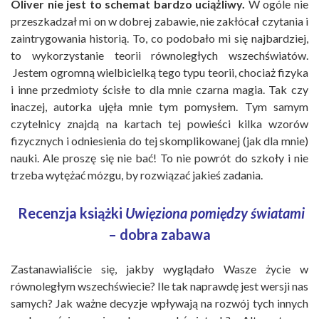
Oliver nie jest to schemat bardzo uciążliwy.
W ogóle nie
przeszkadzał mi on w dobrej zabawie, nie zakłócał czytania i
zaintrygowania historią. To, co podobało mi się najbardziej,
to wykorzystanie teorii równoległych wszechświatów.
Jestem ogromną wielbicielką tego typu teorii, chociaż fizyka
i inne przedmioty ścisłe to dla mnie czarna magia. Tak czy
inaczej, autorka ujęła mnie tym pomysłem. Tym samym
czytelnicy znajdą na kartach tej powieści kilka wzorów
fizycznych i odniesienia do tej skomplikowanej (jak dla mnie)
nauki. Ale proszę się nie bać! To nie powrót do szkoły i nie
trzeba wytężać mózgu, by rozwiązać jakieś zadania.
Recenzja książki
Uwięziona pomiędzy światami
– dobra zabawa
Zastanawialiście się, jakby wyglądało Wasze życie w
równoległym wszechświecie? Ile tak naprawdę jest wersji nas
samych? Jak ważne decyzje wpływają na rozwój tych innych