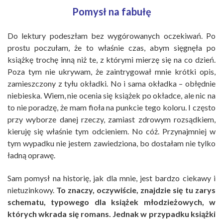
Pomysł na fabułę
Do lektury podeszłam bez wygórowanych oczekiwań. Po
prostu poczułam, że to właśnie czas, abym sięgnęła po
książkę trochę inną niż te, z którymi mierzę się na co dzień.
Poza tym nie ukrywam, że zaintrygował mnie krótki opis,
zamieszczony z tyłu okładki. No i sama okładka – obłędnie
niebieska. Wiem, nie ocenia się książek po okładce, ale nic na
to nie poradzę, że mam fioła na punkcie tego koloru. I często
przy wyborze danej rzeczy, zamiast zdrowym rozsądkiem,
kieruję się właśnie tym odcieniem. No cóż. Przynajmniej w
tym wypadku nie jestem zawiedziona, bo dostałam nie tylko
ładną oprawę.
Sam pomysł na historię, jak dla mnie, jest bardzo ciekawy i
nietuzinkowy.
To znaczy, oczywiście, znajdzie się tu zarys
schematu, typowego dla książek młodzieżowych, w
których wkrada się romans. Jednak w przypadku książki