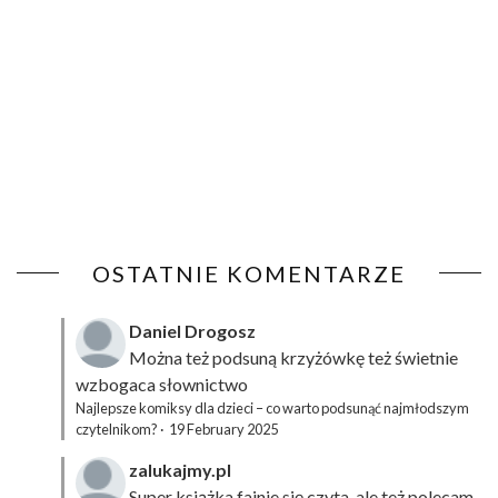
OSTATNIE KOMENTARZE
Daniel Drogosz
Można też podsuną
krzyżówkę
też świetnie
wzbogaca słownictwo
Najlepsze komiksy dla dzieci – co warto podsunąć najmłodszym
czytelnikom?
·
19 February 2025
zalukajmy.pl
Super książka fajnie się czyta, ale też polecam