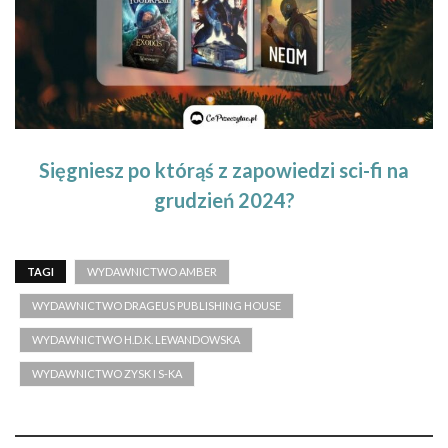
Sięgniesz po którąś z zapowiedzi sci-fi na
grudzień 2024?
TAGI
WYDAWNICTWO AMBER
WYDAWNICTWO DRAGEUS PUBLISHING HOUSE
WYDAWNICTWO H.D.K. LEWANDOWSKA
WYDAWNICTWO ZYSK I S-KA