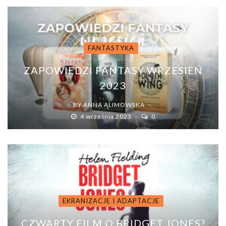
FANTASTYKA
ZAPOWIEDZI FANTASY WRZESIEŃ
2023
BY
ANNA ALIMOWSKA
4 września 2023
0
EKRANIZACJE I ADAPTACJE
CZWARTY FILM O BRIDGET JONES?