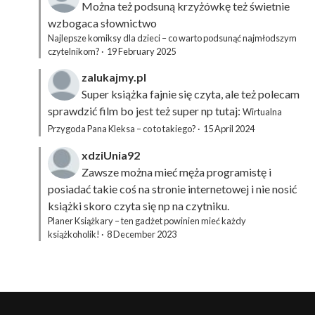
Można też podsuną
krzyżówkę
też świetnie
wzbogaca słownictwo
Najlepsze komiksy dla dzieci – co warto podsunąć najmłodszym
czytelnikom?
·
19 February 2025
zalukajmy.pl
Super książka fajnie się czyta, ale też polecam
sprawdzić film bo jest też super np tutaj:
Wirtualna
Przygoda Pana Kleksa – co to takiego?
·
15 April 2024
xdziUnia92
Zawsze można mieć męża programistę i
posiadać takie coś na stronie internetowej i nie nosić
książki skoro czyta się np na czytniku.
Planer Książkary – ten gadżet powinien mieć każdy
książkoholik!
·
8 December 2023