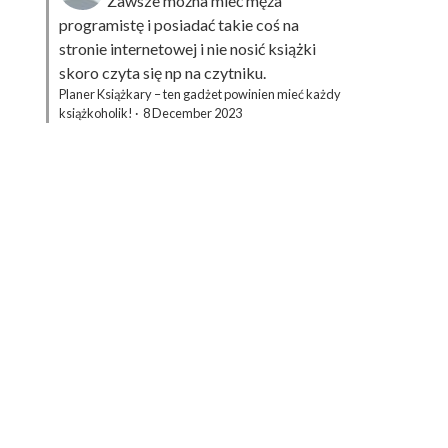
Zawsze można mieć męża
programistę i posiadać takie coś na
stronie internetowej i nie nosić książki
skoro czyta się np na czytniku.
Planer Książkary – ten gadżet powinien mieć każdy
książkoholik!
·
8 December 2023