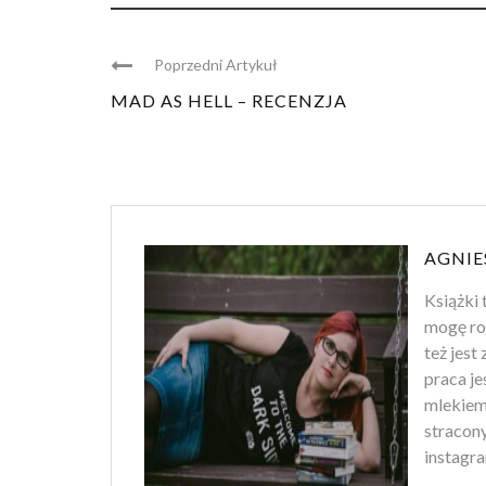
Poprzedni Artykuł
MAD AS HELL – RECENZJA
AGNIE
Książki 
mogę ro
też jest
praca je
mlekiem
stracony
instagra