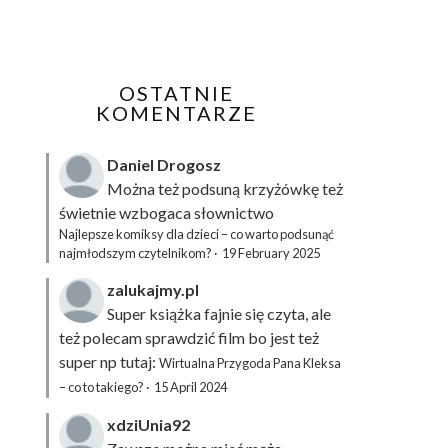
OSTATNIE
KOMENTARZE
Daniel Drogosz
Można też podsuną
krzyżówkę
też
świetnie wzbogaca słownictwo
Najlepsze komiksy dla dzieci – co warto podsunąć
najmłodszym czytelnikom?
·
19 February 2025
zalukajmy.pl
Super książka fajnie się czyta, ale
też polecam sprawdzić film bo jest też
super np tutaj:
Wirtualna Przygoda Pana Kleksa
– co to takiego?
·
15 April 2024
xdziUnia92