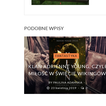
PODOBNE WPISY
FANTASTYKA
KLAN ADRIENNE YOUNG, CZYL
MIŁOŚĆ W ŚWIECIE WIKINGÓ
BY
PAULINA ADAMSKA
23 kwietnia 2019
0