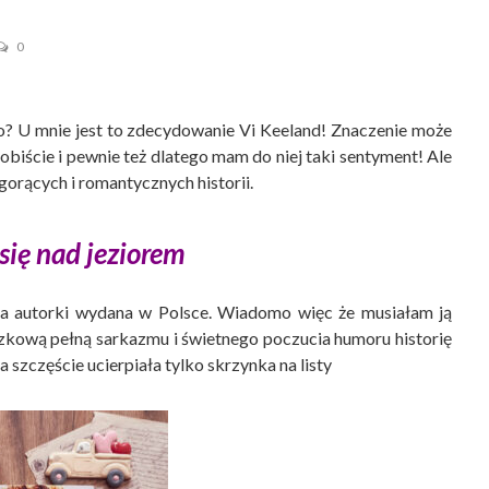
0
o? U mnie jest to zdecydowanie Vi Keeland! Znaczenie może
biście i pewnie też dlatego mam do niej taki sentyment! Ale
 gorących i romantycznych historii.
się nad jeziorem
ka autorki wydana w Polsce. Wiadomo więc że musiałam ją
czkową pełną sarkazmu i świetnego poczucia humoru historię
a szczęście ucierpiała tylko skrzynka na listy