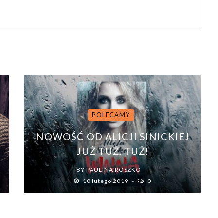
POLECAMY
I
NOWOŚĆ OD ALICJI SINICKIEJ
W
JUŻ TUŻ, TUŻ!
BY
PAULINA ROSZKO
10 lutego 2019
0