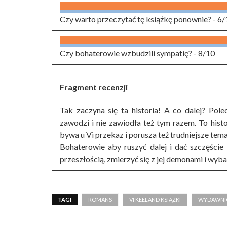
Czy warto przeczytać tę książkę ponownie? -
6/
Czy bohaterowie wzbudzili sympatię? -
8/10
Fragment recenzji
Tak zaczyna się ta historia! A co dalej? Pole
zawodzi i nie zawiodła też tym razem. To histo
bywa u Vi przekaz i porusza też trudniejsze tema
Bohaterowie aby ruszyć dalej i dać szczęście 
przeszłością, zmierzyć się z jej demonami i wyba
TAGI
ROMANS
VI KEELAND KSIĄŻKI
WYDAWNI