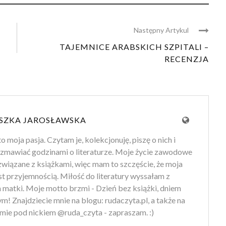
Następny Artykul
TAJEMNICE ARABSKICH SZPITALI –
RECENZJA
SZKA JAROSŁAWSKA
to moja pasja. Czytam je, kolekcjonuję, piszę o nich i
zmawiać godzinami o literaturze. Moje życie zawodowe
 związane z książkami, więc mam to szczęście, że moja
st przyjemnością. Miłość do literatury wyssałam z
 matki. Moje motto brzmi - Dzień bez książki, dniem
m! Znajdziecie mnie na blogu: rudaczyta.pl, a także na
mie pod nickiem @ruda_czyta - zapraszam. :)