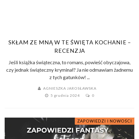
SKŁAM ZE MNĄ W TE ŚWIĘTA KOCHANIE –
RECENZJA
Jeśli książka świąteczna, to romans, powieść obyczajowa,
czy jednak świąteczny kryminał? Ja nie odmawiam żadnemu
z tych gatunków! ...
AGNIESZKA JAROSŁAWSKA
5 grudnia 2024
0
ZAPOWIEDZI I NOWOŚCI