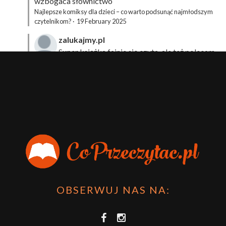
wzbogaca słownictwo
Najlepsze komiksy dla dzieci – co warto podsunąć najmłodszym
czytelnikom?
·
19 February 2025
zalukajmy.pl
Super książka fajnie się czyta, ale też polecam
sprawdzić film bo jest też super np tutaj:
Wirtualna
Przygoda Pana Kleksa – co to takiego?
·
15 April 2024
xdziUnia92
Zawsze można mieć męża programistę i
posiadać takie coś na stronie internetowej i nie nosić
książki skoro czyta się np na czytniku.
Planer Książkary – ten gadżet powinien mieć każdy
książkoholik!
·
8 December 2023
OBSERWUJ NAS NA: