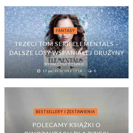
FANTASY
TRZECI TOM SERII ELEMENTALS –
DALSZE LOSY WSPANIAŁEJ DRUŻYNY
BY
PAULINA ROSZKO
17 października 2018
0
BESTSELLERY I ZESTAWIENIA
POLECAMY KSIĄŻKI O