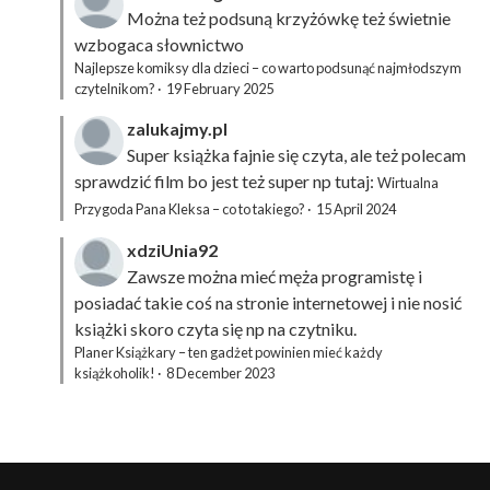
Można też podsuną
krzyżówkę
też świetnie
wzbogaca słownictwo
Najlepsze komiksy dla dzieci – co warto podsunąć najmłodszym
czytelnikom?
·
19 February 2025
zalukajmy.pl
Super książka fajnie się czyta, ale też polecam
sprawdzić film bo jest też super np tutaj:
Wirtualna
Przygoda Pana Kleksa – co to takiego?
·
15 April 2024
xdziUnia92
Zawsze można mieć męża programistę i
posiadać takie coś na stronie internetowej i nie nosić
książki skoro czyta się np na czytniku.
Planer Książkary – ten gadżet powinien mieć każdy
książkoholik!
·
8 December 2023