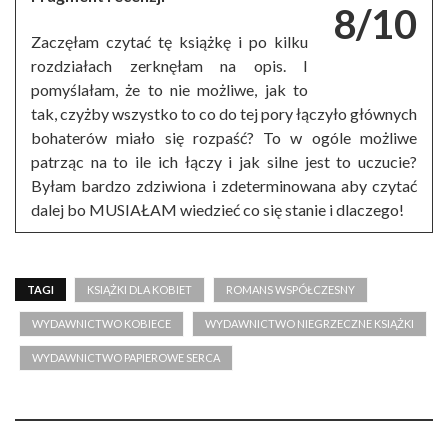
8/10
Zaczęłam czytać tę książkę i po kilku
rozdziałach zerknęłam na opis. I
pomyślałam, że to nie możliwe, jak to
tak, czyżby wszystko to co do tej pory łączyło głównych
bohaterów miało się rozpaść? To w ogóle możliwe
patrząc na to ile ich łączy i jak silne jest to uczucie?
Byłam bardzo zdziwiona i zdeterminowana aby czytać
dalej bo MUSIAŁAM wiedzieć co się stanie i dlaczego!
TAGI
KSIĄŻKI DLA KOBIET
ROMANS WSPÓŁCZESNY
WYDAWNICTWO KOBIECE
WYDAWNICTWO NIEGRZECZNE KSIĄŻKI
WYDAWNICTWO PAPIEROWE SERCA