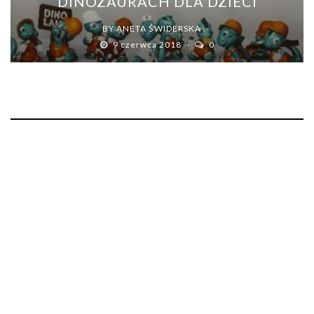
DINOZAURACH DLA DZIECI
BY
ANETA ŚWIDERSKA
9 czerwca 2018
0