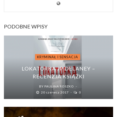
PODOBNE WPISY
KRYMINAŁ I SENSACJA
LOKATORKA JP DELANEY –
RECENZJA KSIĄŻKI
BY
PAULINA ROSZKO
20 czerwca 2017
0