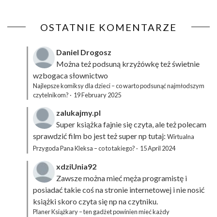
OSTATNIE KOMENTARZE
Daniel Drogosz
Można też podsuną
krzyżówkę
też świetnie
wzbogaca słownictwo
Najlepsze komiksy dla dzieci – co warto podsunąć najmłodszym
czytelnikom?
·
19 February 2025
zalukajmy.pl
Super książka fajnie się czyta, ale też polecam
sprawdzić film bo jest też super np tutaj:
Wirtualna
Przygoda Pana Kleksa – co to takiego?
·
15 April 2024
xdziUnia92
Zawsze można mieć męża programistę i
posiadać takie coś na stronie internetowej i nie nosić
książki skoro czyta się np na czytniku.
Planer Książkary – ten gadżet powinien mieć każdy