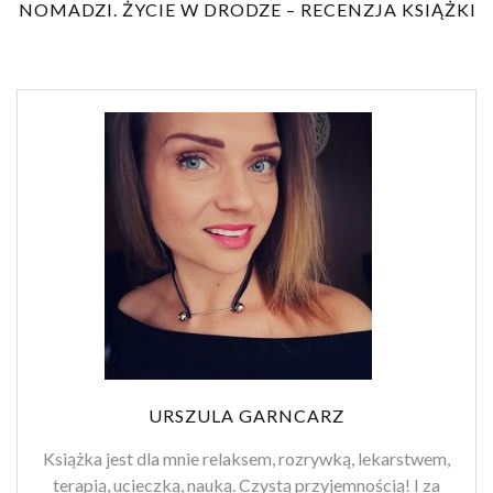
NOMADZI. ŻYCIE W DRODZE – RECENZJA KSIĄŻKI
URSZULA GARNCARZ
Książka jest dla mnie relaksem, rozrywką, lekarstwem,
terapią, ucieczką, nauką. Czystą przyjemnością! I za