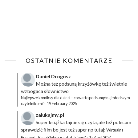
OSTATNIE KOMENTARZE
Daniel Drogosz
Można też podsuną
krzyżówkę
też świetnie
wzbogaca słownictwo
Najlepsze komiksy dla dzieci – co warto podsunąć najmłodszym
czytelnikom?
·
19 February 2025
zalukajmy.pl
Super książka fajnie się czyta, ale też polecam
sprawdzić film bo jest też super np tutaj:
Wirtualna
Przygoda Pana Kleksa – co to takiego?
·
15 April 2024