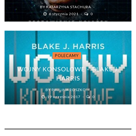
BY
KATARZYNA STACHURA
6 stycznia 2021
0
POLECAMY
WOJNY KONSOLOWE – BLAKE J.
HARRIS
BY
PAULINA ROSZKO
19 września 2017
0