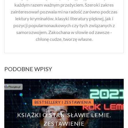
każdym razem ważnym przeżyciem. Szeroki zakres
zainteresowań pozwala mi na radość zarówno podczas
lektury kryminałów, klasyki literatury pięknej, jak i
pozycji popularnonaukowych czy tych związanych z
samorozwojem. Zakochana w słowie od zawsze -
chłonę cudze, tworzę własne.
PODOBNE WPISY
BESTSELLERY I ZESTAWIENIA
KSIĄŻKI O STANISŁAWIE LEMIE.
ZESTAWIENIE