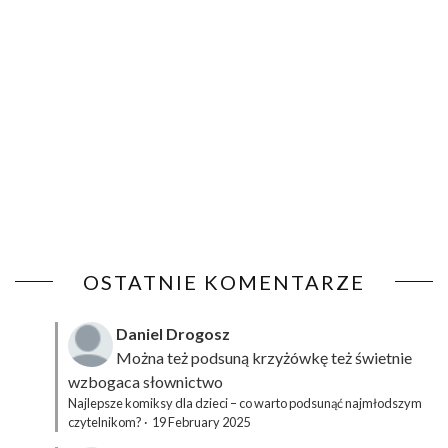
OSTATNIE KOMENTARZE
Daniel Drogosz
Można też podsuną
krzyżówkę
też świetnie
wzbogaca słownictwo
Najlepsze komiksy dla dzieci – co warto podsunąć najmłodszym
czytelnikom?
·
19 February 2025