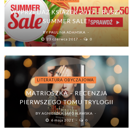
WYPRZEDAŻ KSIĄŻEK 2017 – RUSZA
SUMMER SALE!
BY
PAULINA ADAMSKA
23 czerwca 2017
0
LITERATURA OBYCZAJOWA
MATRIOSZKA – RECENZJA
PIERWSZEGO TOMU TRYLOGII
BY
AGNIESZKA JAROSŁAWSKA
6 maja 2021
0