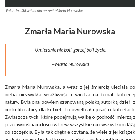
Fot. https://pl.wikipedia.org/wiki/Maria_Nurowska
Zmarła Maria Nurowska
Umieranie nie boli, gorzej boli życie.
~Maria Nurowska
Zmarła Maria Nurowska, a wraz z jej śmiercią uleciała do
nieba niezwykła wrażliwość i wiedza na temat kobiecej
natury. Była ona bowiem szanowaną polską autorką dzieł z
nurtu literatury dla kobiet, bo uwielbiała pisać o kobietach.
Zwłaszcza tych, które podejmują walkę o godność, mierzą z
przeciwnościami losu i wbrew wszystkiemu i wszystkim dążą
do szczęścia. Była tak chętnie czytana, że wiele z jej książek
zyskało miano bestsellerów, a część z nich przetłumaczono