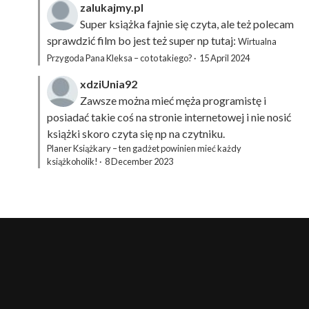
zalukajmy.pl
Super książka fajnie się czyta, ale też polecam
sprawdzić film bo jest też super np tutaj:
Wirtualna
Przygoda Pana Kleksa – co to takiego?
·
15 April 2024
xdziUnia92
Zawsze można mieć męża programistę i
posiadać takie coś na stronie internetowej i nie nosić
książki skoro czyta się np na czytniku.
Planer Książkary – ten gadżet powinien mieć każdy
książkoholik!
·
8 December 2023