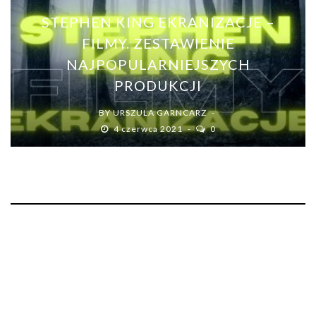
STEPHEN KING EKRANIZACJE –
FILMY. ZESTAWIENIE
NAJPOPULARNIEJSZYCH
PRODUKCJI
BY
URSZULA GARNCARZ
4 czerwca 2021
0