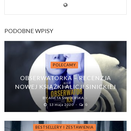
PODOBNE WPISY
POLECAMY
OBSERWATORKA – RECENZJA
NOWEJ KSIĄŻKI ALICJI SINICKIEJ
BY
ANETA ŚWIDERSKA
13 maja 2020
0
BESTSELLERY I ZESTAWIENIA