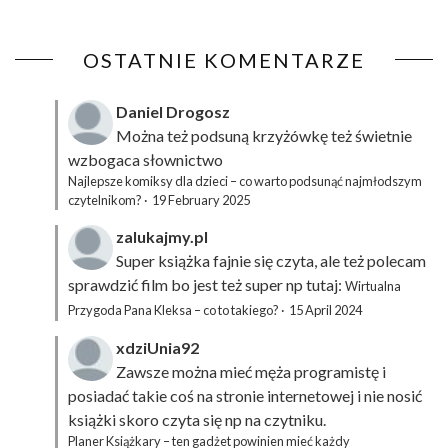
OSTATNIE KOMENTARZE
Daniel Drogosz
Można też podsuną
krzyżówkę
też świetnie
wzbogaca słownictwo
Najlepsze komiksy dla dzieci – co warto podsunąć najmłodszym
czytelnikom?
·
19 February 2025
zalukajmy.pl
Super książka fajnie się czyta, ale też polecam
sprawdzić film bo jest też super np tutaj:
Wirtualna
Przygoda Pana Kleksa – co to takiego?
·
15 April 2024
xdziUnia92
Zawsze można mieć męża programistę i
posiadać takie coś na stronie internetowej i nie nosić
książki skoro czyta się np na czytniku.
Planer Książkary – ten gadżet powinien mieć każdy