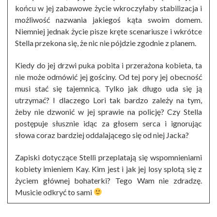
końcu w jej zabawowe życie wkroczyłaby stabilizacja i
możliwość nazwania jakiegoś kąta swoim domem.
Niemniej jednak życie pisze kręte scenariusze i wkrótce
Stella przekona się, że nic nie pójdzie zgodnie z planem.
Kiedy do jej drzwi puka pobita i przerażona kobieta, ta
nie może odmówić jej gościny. Od tej pory jej obecność
musi stać się tajemnicą. Tylko jak długo uda się ją
utrzymać? I dlaczego Lori tak bardzo zależy na tym,
żeby nie dzwonić w jej sprawie na policję? Czy Stella
postępuje słusznie idąc za głosem serca i ignorując
słowa coraz bardziej oddalającego się od niej Jacka?
Zapiski dotyczące Stelli przeplatają się wspomnieniami
kobiety imieniem Kay. Kim jest i jak jej losy splotą się z
życiem głównej bohaterki? Tego Wam nie zdradzę.
Musicie odkryć to sami