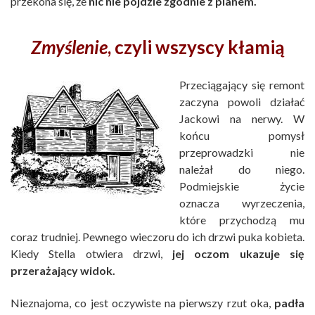
przekona się, że
nic nie pójdzie zgodnie z planem.
Zmyślenie
, czyli wszyscy kłamią
Przeciągający się remont
zaczyna powoli działać
Jackowi na nerwy. W
końcu pomysł
przeprowadzki nie
należał do niego.
Podmiejskie życie
oznacza wyrzeczenia,
które przychodzą mu
coraz trudniej. Pewnego wieczoru do ich drzwi puka kobieta.
Kiedy Stella otwiera drzwi,
jej oczom ukazuje się
przerażający widok.
Nieznajoma, co jest oczywiste na pierwszy rzut oka,
padła