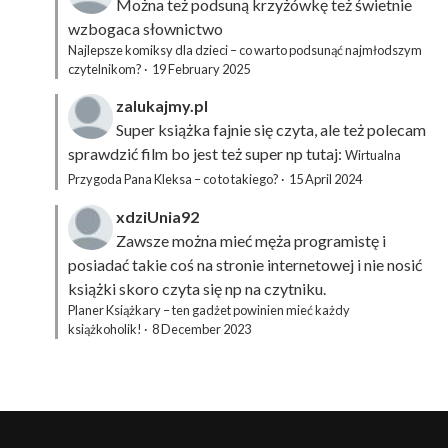
Można też podsuną
krzyżówkę
też świetnie
wzbogaca słownictwo
Najlepsze komiksy dla dzieci – co warto podsunąć najmłodszym
czytelnikom?
·
19 February 2025
zalukajmy.pl
Super książka fajnie się czyta, ale też polecam
sprawdzić film bo jest też super np tutaj:
Wirtualna
Przygoda Pana Kleksa – co to takiego?
·
15 April 2024
xdziUnia92
Zawsze można mieć męża programistę i
posiadać takie coś na stronie internetowej i nie nosić
książki skoro czyta się np na czytniku.
Planer Książkary – ten gadżet powinien mieć każdy
książkoholik!
·
8 December 2023