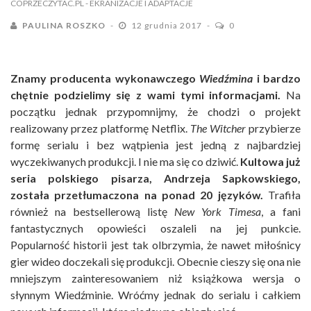
COPRZECZYTAC.PL
- EKRANIZACJE I ADAPTACJE
PAULINA ROSZKO
12 grudnia 2017
0
Znamy producenta wykonawczego
Wiedźmina
i bardzo
chętnie podzielimy się z wami tymi informacjami.
Na
początku jednak przypomnijmy, że chodzi o projekt
realizowany przez platformę Netflix.
The Witcher
przybierze
formę serialu i bez wątpienia jest jedną z najbardziej
wyczekiwanych produkcji. I nie ma się co dziwić.
Kultowa już
seria polskiego pisarza, Andrzeja Sapkowskiego,
została przetłumaczona na ponad 20 języków.
Trafiła
również na bestsellerową listę
New York Timesa
, a fani
fantastycznych opowieści oszaleli na jej punkcie.
Popularność historii jest tak olbrzymia, że nawet miłośnicy
gier wideo doczekali się produkcji. Obecnie cieszy się ona nie
mniejszym zainteresowaniem niż książkowa wersja o
słynnym Wiedźminie. Wróćmy jednak do serialu i całkiem