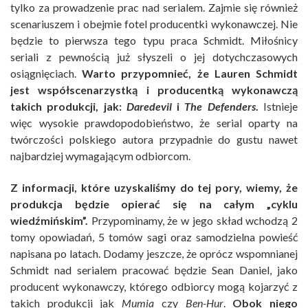
tylko za prowadzenie prac nad serialem. Zajmie się również
scenariuszem i obejmie fotel producentki wykonawczej. Nie
będzie to pierwsza tego typu praca Schmidt. Miłośnicy
seriali z pewnością już słyszeli o jej dotychczasowych
osiągnięciach.
Warto przypomnieć, że Lauren Schmidt
jest współscenarzystką i producentką wykonawczą
takich produkcji, jak:
Daredevil
i
The Defenders
.
Istnieje
więc wysokie prawdopodobieństwo, że serial oparty na
twórczości polskiego autora przypadnie do gustu nawet
najbardziej wymagającym odbiorcom.
Z informacji, które uzyskaliśmy do tej pory, wiemy, że
produkcja będzie opierać się na całym „cyklu
wiedźmińskim”.
Przypominamy, że w jego skład wchodzą 2
tomy opowiadań, 5 tomów sagi oraz samodzielna powieść
napisana po latach. Dodamy jeszcze, że oprócz wspomnianej
Schmidt nad serialem pracować będzie Sean Daniel, jako
producent wykonawczy, którego odbiorcy mogą kojarzyć z
takich produkcji jak
Mumia
czy
Ben-Hur
.
Obok niego