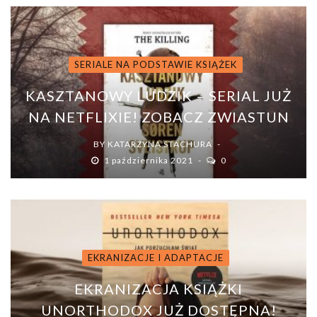
SERIALE NA PODSTAWIE KSIĄŻEK
KASZTANOWY LUDZIK – SERIAL JUŻ
NA NETFLIXIE! ZOBACZ ZWIASTUN
BY
KATARZYNA STACHURA
1 października 2021
0
EKRANIZACJE I ADAPTACJE
EKRANIZACJA KSIĄŻKI
UNORTHODOX JUŻ DOSTĘPNA!