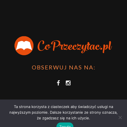
OBSERWUJ NAS NA:
Ta strona korzysta z ciasteczek aby świadczyć usługi na
najwyższym poziomie. Dalsze korzystanie ze strony oznacza,
że zgadzasz się na ich użycie.
COPRZECZYTAĆ.PL 2021 | STRONA WYKORZYSTUJE PLIKI COOKIES |
Zgoda
ZAPOZNAJ SIĘ Z
POLITYKĄ PRYWATNOŚCI